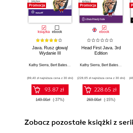
Promocja
Promocja
P
książka
ebook
ebook
Java. Rusz głową!
Head First Java. 3rd
Wydanie III
Edition
Kathy Sierra
,
Bert Bates
,
Trisha Gee
Kathy Sierra
,
Bert Bates
,
Trisha 
(89,40 zł najniższa cena z 30 dni)
(228,65 zł najniższa cena z 30 dni)
(4
93.87 zł
228.65 zł
149.00zł
(-37%)
269.00zł
(-15%)
Zobacz pozostałe książki z seri