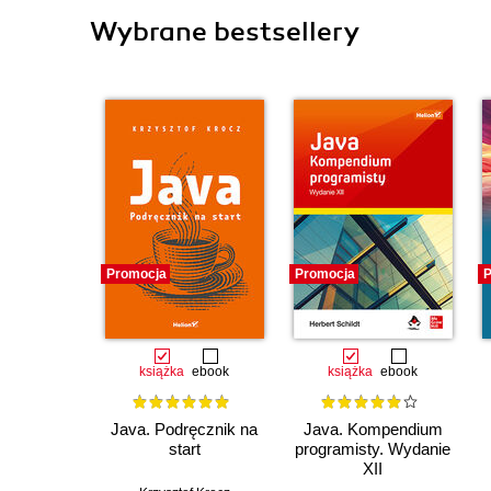
Wybrane bestsellery
Promocja
Promocja
P
książka
ebook
książka
ebook
Java. Podręcznik na
Java. Kompendium
start
programisty. Wydanie
XII