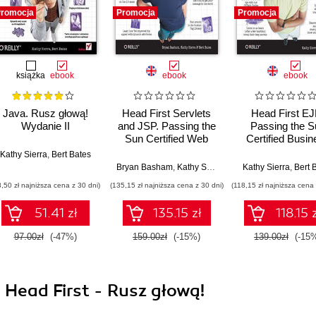
romocja
Promocja
Promocja
książka
ebook
ebook
ebook
Java. Rusz głową!
Head First Servlets
Head First EJ
Wydanie II
and JSP. Passing the
Passing the S
Sun Certified Web
Certified Busin
Component
Component
Gee
Kathy Sierra
,
Bert Bates
Developer Exam. 2nd
Developer Ex
Bryan Basham
,
Kathy Sierra
,
Bert Bates
Kathy Sierra
,
Bert 
Edition
8,50 zł najniższa cena z 30 dni)
(135,15 zł najniższa cena z 30 dni)
(118,15 zł najniższa cena 
51.41 zł
135.15 zł
118.15 
97.00zł
(-47%)
159.00zł
(-15%)
139.00zł
(-15
i Head First - Rusz głową!