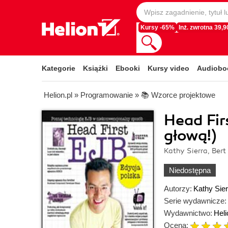
Kursy -65%
Inż. zwrotna 39,90
Kategorie
Książki
Ebooki
Kursy video
Audiobo
Helion.pl
»
Programowanie
»
📚 Wzorce projektowe
Head Fir
głową!)
Kathy Sierra, Bert
Niedostępna
Autorzy:
Kathy Sier
Serie wydawnicze:
Wydawnictwo:
Heli
Ocena: