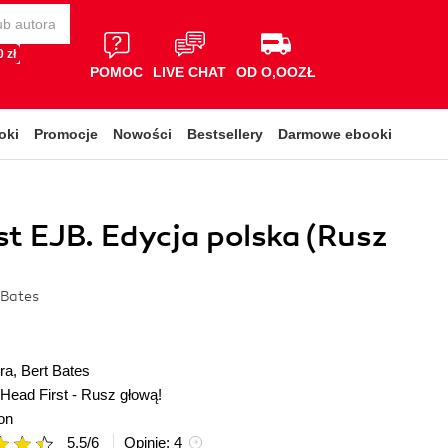
 zł
POMOC
LIVE CHAT
OD O,OOZŁ
oki
Promocje
Nowości
Bestsellery
Darmowe ebooki
st EJB. Edycja polska (Rusz
 Bates
ra
,
Bert Bates
Head First - Rusz głową!
on
5.5
/
6
Opinie:
4