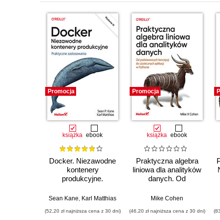
Promocja
Promocja
P
książka
ebook
książka
ebook
Docker. Niezawodne
Praktyczna algebra
kontenery
liniowa dla analityków
produkcyjne.
danych. Od
Praktyczne
podstawowych
zastosowania.
koncepcji do
Sean Kane
,
Karl Matthias
Mike Cohen
Wydanie III
użytecznych aplikacji
(52,20 zł najniższa cena z 30 dni)
(46,20 zł najniższa cena z 30 dni)
(8
w Pythonie