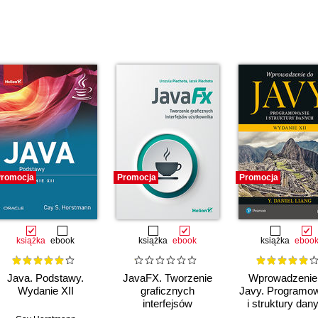
romocja
Promocja
Promocja
książka
ebook
książka
ebook
książka
eboo
Java. Podstawy.
JavaFX. Tworzenie
Wprowadzenie
Wydanie XII
graficznych
Javy. Programo
interfejsów
i struktury dan
użytkownika
Wydanie XII