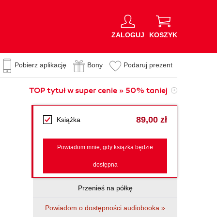
ZALOGUJ
KOSZYK
Pobierz aplikację
Bony
Podaruj prezent
TOP tytuł w super cenie » 50% taniej
89,00 zł
Książka
Powiadom mnie, gdy książka będzie
dostępna
Przenieś na półkę
Powiadom o dostępności audiobooka »