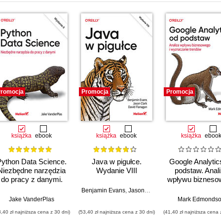
romocja
Promocja
Promocja
książka
ebook
książka
ebook
książka
eboo
Python Data Science.
Java w pigułce.
Google Analytic
Niezbędne narzędzia
Wydanie VIII
podstaw. Anal
do pracy z danymi.
wpływu bizneso
Wydanie II
i wyznaczani
Benjamin Evans
,
Jason Clark
,
David Flanagan
trendów
Jake VanderPlas
Mark Edmonds
3,40 zł najniższa cena z 30 dni)
(53,40 zł najniższa cena z 30 dni)
(41,40 zł najniższa cena 