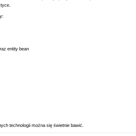
tyce.
y:
az entity bean
ch technologii można się świetnie bawić.