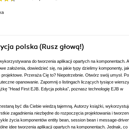
ka
dycja polska (Rusz głową!)
 wykorzystywana do tworzenia aplikacji opartych na komponentach. A
e założenia, dowiedzieć się, na jakie typy dzielimy komponenty, ja
e projektowe. Przeraża Cię to? Niepotrzebnie. Otwórz swój umysł. Po
uteczne opanowanie. Zapomnij o listingach liczących tysiące wierszy
ążkę "Head First EJB. Edycja polska", poznasz technologię EJB w
zestaną być dla Ciebie wiedzą tajemną. Autorzy książki, wykorzystuj
stkie zagadnienia niezbędne do rozpoczęcia projektowania i tworzen
 cykle życia komponentów entity bean, session bean i message-drive
lne idee tworzenia aplikacji opartych na komponentach. Jednak, co