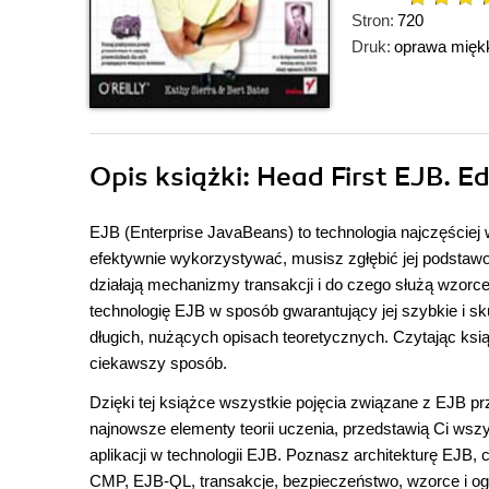
Stron:
720
Druk:
oprawa mięk
Opis
książki
: Head First EJB. E
EJB (Enterprise JavaBeans) to technologia najczęściej
efektywnie wykorzystywać, musisz zgłębić jej podstawow
działają mechanizmy transakcji i do czego służą wzorc
technologię EJB w sposób gwarantujący jej szybkie i sk
długich, nużących opisach teoretycznych. Czytając ksi
ciekawszy sposób.
Dzięki tej książce wszystkie pojęcia związane z EJB pr
najnowsze elementy teorii uczenia, przedstawią Ci wszy
aplikacji w technologii EJB. Poznasz architekturę EJB,
CMP, EJB-QL, transakcje, bezpieczeństwo, wzorce i ogó