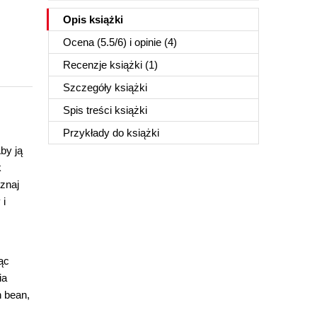
Opis
książki
Ocena (
5.5
/
6
) i opinie (4)
Recenzje
książki
(1)
Szczegóły
książki
Spis treści
książki
Przykłady do
książki
by ją
k
znaj
 i
ąc
ia
n bean,