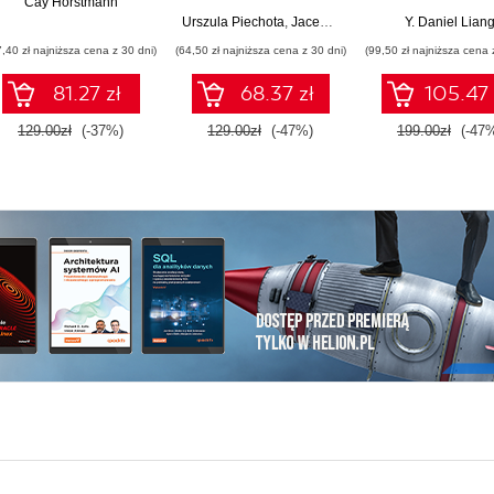
Cay Horstmann
Urszula Piechota
,
Jacek Piechota
Y. Daniel Lian
7,40 zł najniższa cena z 30 dni)
(64,50 zł najniższa cena z 30 dni)
(99,50 zł najniższa cena 
81.27 zł
68.37 zł
105.47 
129.00zł
(-37%)
129.00zł
(-47%)
199.00zł
(-47