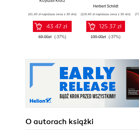
Krzysztof Krocz
Herbert Schildt
(41,40 zł najniższa cena z 30 dni)
(119,40 zł najniższa cena z 30 dni)
(7
43.47 zł
125.37 zł
69.00zł
(-37%)
199.00zł
(-37%)
O autorach
książki