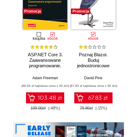
Promocja
Promocja
książka
ebook
ebook
ASP.NET Core 3.
Poznaj Blazor.
Micro
Zaawansowane
Buduj
Kur
programowanie.
jednostronicowe
Ap
Wydanie VIII
aplikacje przy
inte
pomocy
ASP.
Adam Freeman
David Pine
Bar
WebAssembly i C#
(99,50 zł najniższa cena z 30 dni)
(67,83 zł najniższa cena z 30 dni)
103.48 zł
67.83 zł
1
199.00zł
(-48%)
79.80zł
(-15%)