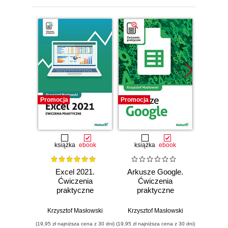
Promocja
Promocja
Promocj
książka
ebook
książka
ebook
ksią
Excel 2021.
Arkusze Google.
Exc
Ćwiczenia
Ćwiczenia
Ćw
praktyczne
praktyczne
pr
Krzysztof Masłowski
Krzysztof Masłowski
Krzysz
(19,95 zł najniższa cena z 30 dni)
(19,95 zł najniższa cena z 30 dni)
(14,95 zł naj