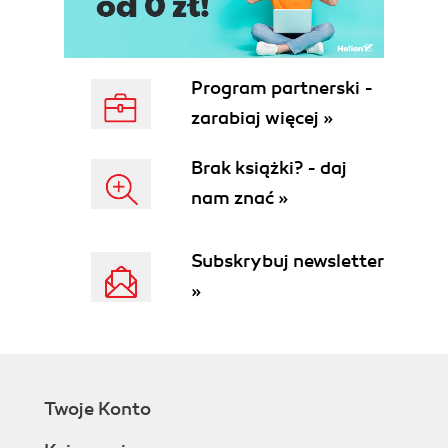
Prezentacja ocen (134)
Księga gości (136)
Rozdział 5. Publikowanie aplikacji ASP.NET (143)
Program partnerski -
Przygotowanie serwera IIS (144)
zarabiaj więcej »
Publikowanie witryn ASP.NET na serwerze IIS
(149)
Brak książki? - daj
nam znać »
Subskrybuj newsletter
»
Twoje Konto