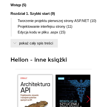
Wstęp (5)
Rozdział 1. Szybki start (9)
Tworzenie projektu pierwszej strony ASP.NET (10)
Projektowanie interfejsu strony (11)
Edycja kodu w pliku .aspx (15)
Programowanie silnika strony ASP.NET (17)
pokaż cały spis treści
Walidacja danych (20)
Rozdział 2. Praktyka projektowania stron ASP.NET
Helion - inne książki
(25)
Wzorzec strony (master page) (25)
Site map i komponent SiteMapPath (31)
Dwa słowa na temat kaskadowych arkuszy
stylów (36)
Czas życia sesji i aplikacji ASP.NET (40)
Sesja i dane sesji (41)
Pliki cookies (45)
Dane aplikacji (46)