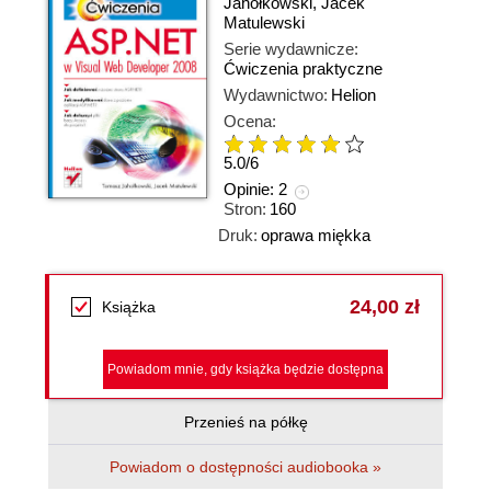
Jahołkowski
,
Jacek
Matulewski
Serie wydawnicze:
Ćwiczenia praktyczne
Wydawnictwo:
Helion
Ocena:
5.0
/
6
Opinie:
2
Stron:
160
Druk:
oprawa miękka
24,00 zł
Książka
Powiadom mnie, gdy książka będzie dostępna
Przenieś na półkę
Powiadom o dostępności audiobooka »