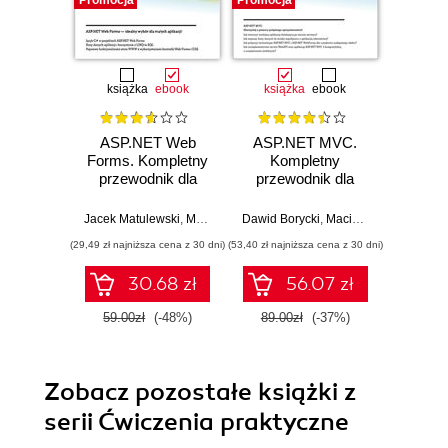
Promocja
Promocja
Promocj
książka
ebook
książka
ebook
ksią
ASP.NET Web
ASP.NET MVC.
Visual 
Forms. Kompletny
Kompletny
Wprow
przewodnik dla
przewodnik dla
.N
programistów
programistów
interaktywnych
interaktywnych
Jacek Matulewski
,
Maciej Grabek
Dawid Borycki
,
Maciej Pakulski
,
Maciej Pakulski
,
Dawid Borycki
,
Jacek
Macie
aplikacji
aplikacji
(29,49 zł najniższa cena z 30 dni)
(53,40 zł najniższa cena z 30 dni)
(29,94 zł naj
internetowych w
internetowych w
Visual Studio
Visual Studio
30.68 zł
56.07 zł
59.00zł
(-48%)
89.00zł
(-37%)
49.9
Zobacz pozostałe książki z
serii Ćwiczenia praktyczne