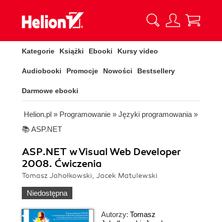
Kategorie
Książki
Ebooki
Kursy video
Audiobooki
Promocje
Nowości
Bestsellery
Darmowe ebooki
Helion.pl
»
Programowanie
»
Języki programowania
»
📚 ASP.NET
ASP.NET w Visual Web Developer
2008. Ćwiczenia
Tomasz Jahołkowski, Jacek Matulewski
Niedostępna
Autorzy:
Tomasz