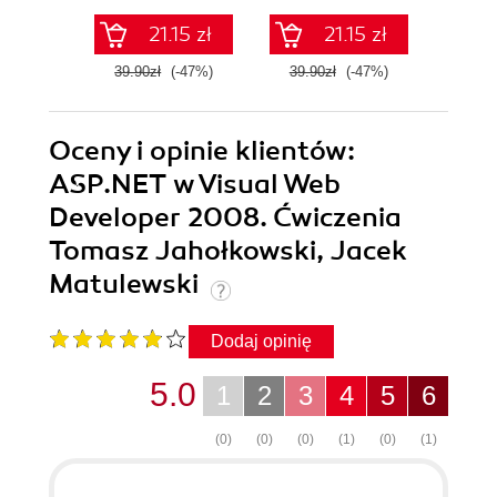
21.15 zł
21.15 zł
39.90zł
(-47%)
39.90zł
(-47%)
29.9
Oceny i opinie klientów:
ASP.NET w Visual Web
Developer 2008. Ćwiczenia
Tomasz Jahołkowski, Jacek
Matulewski
Dodaj opinię
5.0
1
2
3
4
5
6
(0)
(0)
(0)
(1)
(0)
(1)