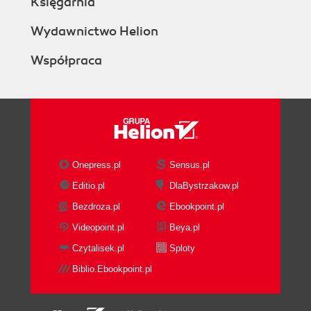
Księgarnia
Wydawnictwo Helion
Współpraca
Onepress.pl
Sensus.pl
Editio.pl
DlaBystrzakow.pl
Bezdroza.pl
Ebookpoint.pl
Videopoint.pl
Beya.pl
Czytalisek.pl
Sploty
Biblio.Ebookpoint.pl