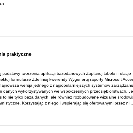
ka
ia praktyczne
 podstawy tworzenia aplikacji bazodanowych Zaplanuj tabele i relacje
jektuj formularze Zdefiniuj kwerendy Wygeneruj raporty Microsoft Acce
 najnowsza wersja jednego z najpopularniejszych systemów zarządzani
i danych wykorzystywanych we współczesnych przedsiębiorstwach. J
s to nie tylko baza danych, ale również rozbudowane wizualne środowi
mistyczne. Korzystając z niego i wspierając się oferowanymi przez ni...