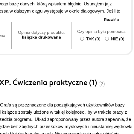
owego bazę danych, którą wpisałem błędnie. Usunąłem ją z
essa w dalszym ciągu występuje w oknie dialogowym. Jeśli to
nformacje dotyczące programu, który umożliwia przetwarzanie
Rozwiń »
loną pomoc.
Czy opinia była pomocna:
Opinia dotyczy produktu:
ona
ksiązka drukowana
TAK
(
0
)
NIE
(
0
)
XP. Ćwiczenia praktyczne (1)
 Grafa są przeznaczone dla początkujących użytkowników bazy
siążce zostały ułożone w takiej kolejności, by w trakcie pracy z
rzędzia programu. Układ zaproponowany przez autora zapewnia, że
 będzie bez zbędnych przeskoków myślowych i nieustannej wędrówki
terech bloków tematycznych. We wprowadzeniu autor objaśnia