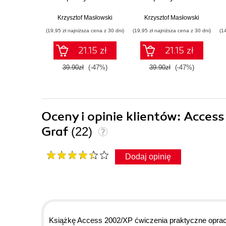
Krzysztof Masłowski
Krzysztof Masłowski
(19,95 zł najniższa cena z 30 dni)
(19,95 zł najniższa cena z 30 dni)
(1
21.15 zł
21.15 zł
39.90zł
(-47%)
39.90zł
(-47%)
Oceny i opinie klientów: Acce
Graf
(22)
Dodaj opinię
Książkę Access 2002/XP ćwiczenia praktyczne opr