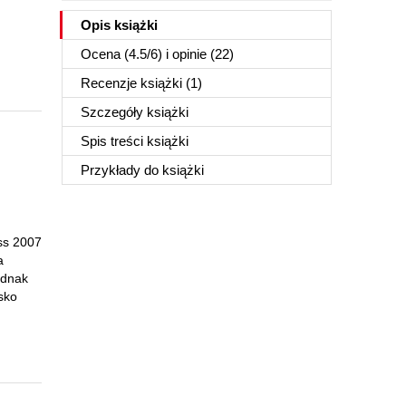
Opis
książki
Ocena (
4.5
/
6
) i opinie (22)
Recenzje
książki
(1)
Szczegóły
książki
Spis treści
książki
Przykłady do
książki
ss 2007
a
ednak
sko