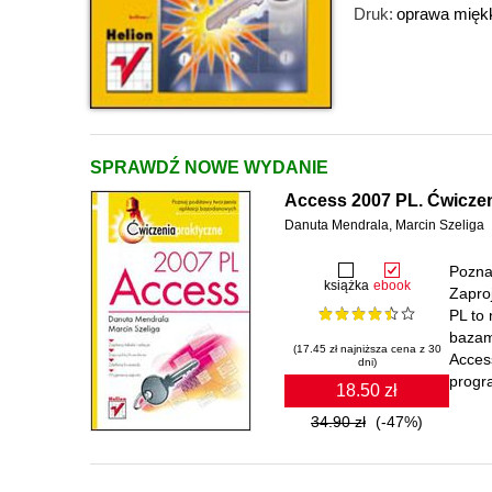
Druk:
oprawa mięk
SPRAWDŹ NOWE WYDANIE
Access 2007 PL. Ćwiczen
Danuta Mendrala
,
Marcin Szeliga
Poznaj
książka
ebook
Zapro
PL to
bazam
(17.45 zł najniższa cena z 30
Acces
dni)
progra
18.50 zł
34.90 zł
(-47%)