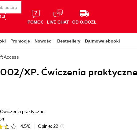
 zł
POMOC
LIVE CHAT
OD O,OOZŁ
oki
Promocje
Nowości
Bestsellery
Darmowe ebooki
ft Access
2002/XP. Ćwiczenia praktyczn
Ćwiczenia praktyczne
on
4.5
/
6
Opinie:
22