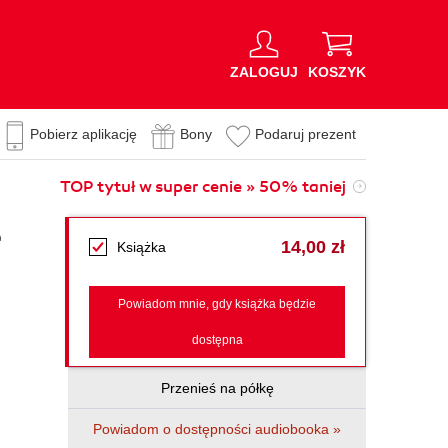
ZALOGUJ
KOSZYK
Pobierz aplikację
Bony
Podaruj prezent
TOP tytuł w super cenie » 50% taniej
e
14,00 zł
Książka
Powiadom mnie, gdy książka będzie
dostępna
Przenieś na półkę
Powiadom o dostępności audiobooka »