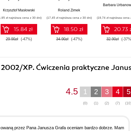
Barbara Urbanow
Krzysztof Masłowski
Roland Zimek
4,95 zł najniższa cena z 30 dni)
(17,45 zł najniższa cena z 30 dni)
(19,74 zł najniższa cena 
15.84 zł
18.50 zł
20.73 
29.90zł
(-47%)
34.90zł
(-47%)
32.90zł
(-37%
ss 2002/XP. Ćwiczenia praktyczne Janu
4.5
1
2
3
4
5
(0)
(1)
(2)
(7)
(10
acowaną przez Pana Janusza Grafa oceniam bardzo dobrze. Mam