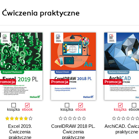
i Ćwiczenia praktyczne
romocja
Promocja
Promocja
książka
ebook
książka
ebook
książka
eboo
Excel 2019.
CorelDRAW 2018 PL.
ArchiCAD. Ćwic
Ćwiczenia
Ćwiczenia
praktyczne
praktyczne
praktyczne