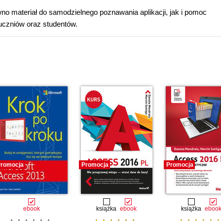
 materiał do samodzielnego poznawania aplikacji, jak i pomoc
czniów oraz studentów.
romocja
Promocja
Promocja
ebook
książka
ebook
książka
eboo