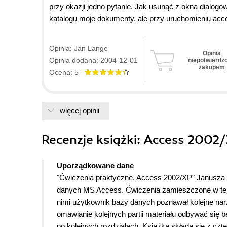
przy okazji jedno pytanie. Jak usunąć z okna dialog
katalogu moje dokumenty, ale przy uruchomieniu acc
możliwe to chciałem zapytać, gdzie można znaleźć i
plików o rozszerzeniu .csg. Z góry dziękuję za udzie
Opinia: Jan Lange
Opinia
Opinia dodana: 2004-12-01
niepotwierdz
zakupem
Ocena: 5
więcej opinii
Recenzje
książki
: Access 2002/
Uporządkowane dane
"Ćwiczenia praktyczne. Access 2002/XP" Janusza
danych MS Access.
Ćwiczenia zamieszczone w tej k
nimi użytkownik bazy danych poznawał kolejne na
omawianie kolejnych partii materiału odbywać się
po kolejnych rozdziałach
. Książka składa się z cz