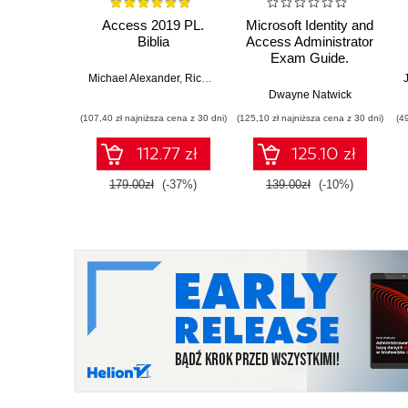
Access 2019 PL.
Microsoft Identity and
Biblia
Access Administrator
Exam Guide.
Implement IAM
Michael Alexander
,
Richard Kusleika
solutions with Azure
Dwayne Natwick
AD, build an identity
(107,40 zł najniższa cena z 30 dni)
(125,10 zł najniższa cena z 30 dni)
(4
governance strategy,
and pass the SC-300
112.77 zł
125.10 zł
exam
179.00zł
(-37%)
139.00zł
(-10%)