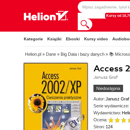
Kursy od 16,70
Kategorie
Książki
Ebooki
Kursy video
Audiobo
Helion.pl
»
Dane
»
Big Data i bazy danych
»
📚 Microso
Access 
Janusz Graf
Niedostępna
Autor:
Janusz Graf
Serie wydawnicze:
Wydawnictwo:
Heli
Ocena:
Stron:
124