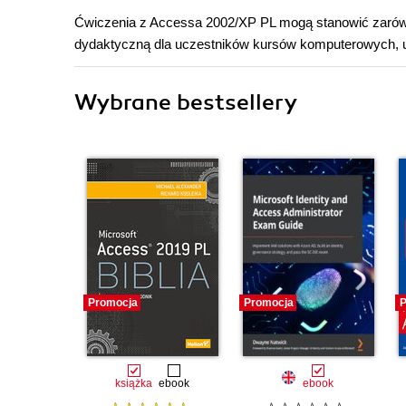
Ćwiczenia z Accessa 2002/XP PL mogą stanowić zarówno
dydaktyczną dla uczestników kursów komputerowych, u
Wybrane bestsellery
Promocja
Promocja
P
książka
ebook
ebook