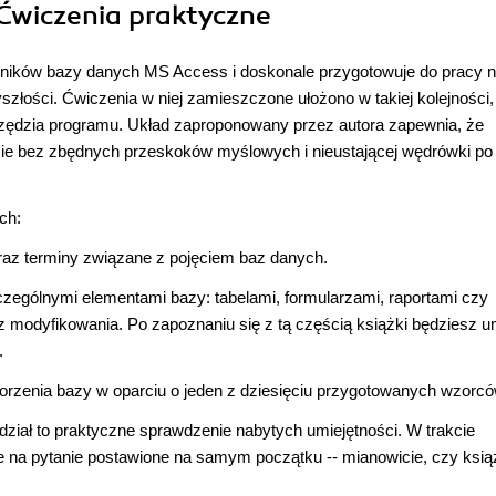
Ćwiczenia praktyczne
wników bazy danych MS Access i doskonale przygotowuje do pracy 
yszłości. Ćwiczenia w niej zamieszczone ułożono w takiej kolejności,
arzędzia programu. Układ zaproponowany przez autora zapewnia, że
ędzie bez zbędnych przeskoków myślowych i nieustającej wędrówki po
ch:
raz terminy związane z pojęciem baz danych.
zególnymi elementami bazy: tabelami, formularzami, raportami czy
 modyfikowania. Po zapoznaniu się z tą częścią książki będziesz u
.
orzenia bazy w oparciu o jeden z dziesięciu przygotowanych wzorcó
dział to praktyczne sprawdzenie nabytych umiejętności. W trakcie
na pytanie postawione na samym początku -- mianowicie, czy ksią