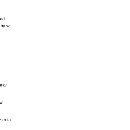
nad
 by w
miał
w.
żka ta