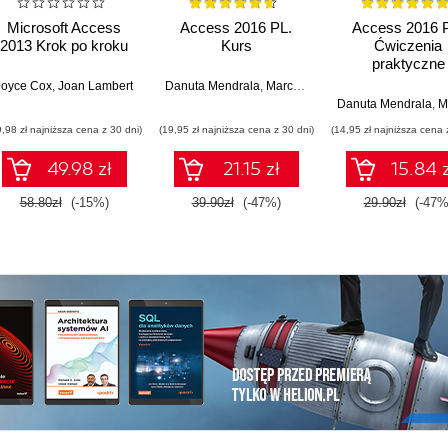
Microsoft Access
Access 2016 PL.
Access 2016 
2013 Krok po kroku
Kurs
Ćwiczenia
praktyczne
Joyce Cox
,
Joan Lambert
Danuta Mendrala
,
Marcin Szeliga
Danuta Mendrala
,
Marci
9,98 zł najniższa cena z 30 dni)
(19,95 zł najniższa cena z 30 dni)
(14,95 zł najniższa cena 
49.98 zł
21.15 zł
15.84 z
58.80zł
(-15%)
39.90zł
(-47%)
29.90zł
(-47%