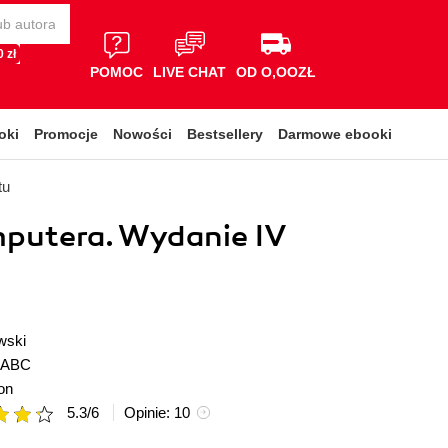
 zł
POMOC
LIVE CHAT
OD O,OOZŁ
oki
Promocje
Nowości
Bestsellery
Darmowe ebooki
tu
putera. Wydanie IV
wski
ABC
on
5.3
/
6
Opinie:
10