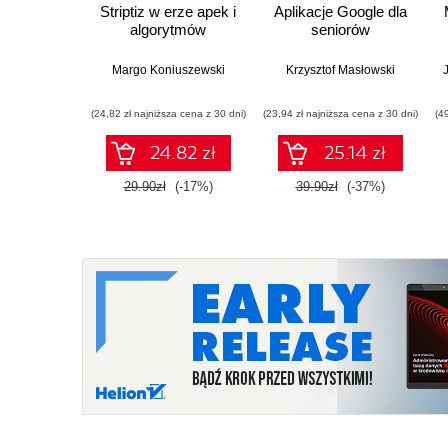
Striptiz w erze apek i
Aplikacje Google dla
algorytmów
seniorów
Margo Koniuszewski
Krzysztof Masłowski
(24,82 zł najniższa cena z 30 dni)
(23,94 zł najniższa cena z 30 dni)
(4
24.82 zł
25.14 zł
29.90zł
(-17%)
39.90zł
(-37%)