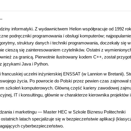
—
edziny informatyki. Z wydawnictwem Helion współpracuje od 1992 rok
czne podręczniki programowania i obsługi komputerów; najpopularnie
orytmy, struktury danych i techniki programowania, doczekały się w
ie cieszą się zainteresowaniem czytelników. Ostatni z wymienionyc
również za granicą. Pierwotnie ilustrowany kodem C++, został przyg
z językami Java i Python.
i francuskiej uczelni inżynierskiej ENSSAT (w Lannion w Bretanii). St
swojego życia. Po powrocie do Polski przez pewien czas zajmował 
em szkoleń komputerowych. Główną część kariery zawodowej zajm
jnej, IT i konsultingu, głównie w charakterze kierownika projektów i
ądzania i marketingu ― Master HEC w Szkole Biznesu Politechniki
atnich latach specjalizuje się w bezpieczeństwie aplikacji (klasyc
magających cyberbezpieczeństwo.