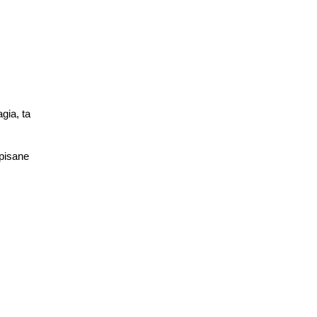
gia, ta
opisane