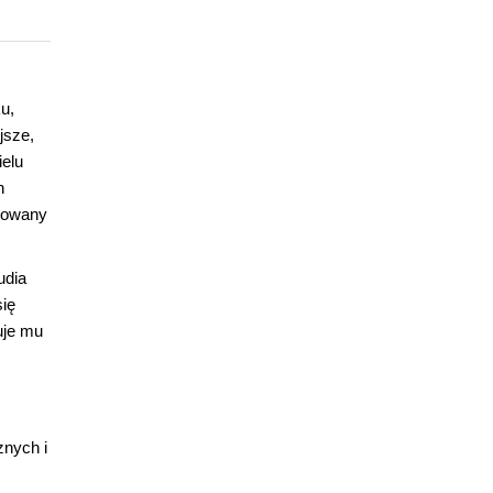
u,
jsze,
ielu
h
otowany
udia
się
uje mu
znych i