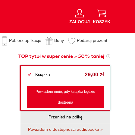
ZALOGUJ
KOSZYK
Pobierz aplikację
Bony
Podaruj prezent
TOP tytuł w super cenie » 50% taniej
29,00 zł
Książka
Powiadom mnie, gdy książka będzie
dostępna
Przenieś na półkę
Powiadom o dostępności audiobooka »