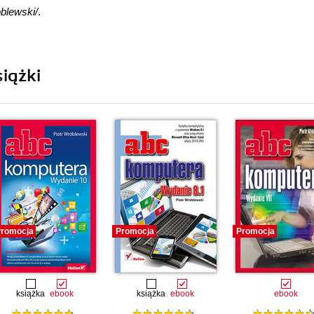
oblewski/
.
iążki
romocja
Promocja
Promocja
książka
ebook
książka
ebook
ebook