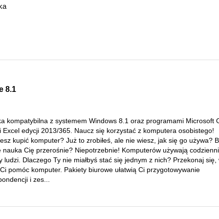
ka
 8.1
ka kompatybilna z systemem Windows 8.1 oraz programami Microsoft O
i Excel edycji 2013/365. Naucz się korzystać z komputera osobistego!
esz kupić komputer? Już to zrobiłeś, ale nie wiesz, jak się go używa? B
że nauka Cię przerośnie? Niepotrzebnie! Komputerów używają codzienn
y ludzi. Dlaczego Ty nie miałbyś stać się jednym z nich? Przekonaj się
Ci pomóc komputer. Pakiety biurowe ułatwią Ci przygotowywanie
ondencji i zes...