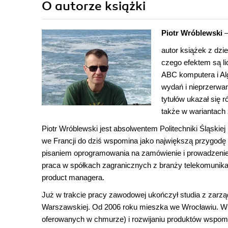
O autorze
książki
Piotr Wróblewski
autor książek z dzi
czego efektem są li
ABC komputera i Alg
wydań i nieprzerwan
tytułów ukazał się 
także w wariantach 
Piotr Wróblewski jest absolwentem Politechniki Śląskiej 
we Francji do dziś wspomina jako największą przygodę 
pisaniem oprogramowania na zamówienie i prowadzeni
praca w spółkach zagranicznych z branży telekomunikacy
product managera.
Już w trakcie pracy zawodowej ukończył studia z zarz
Warszawskiej. Od 2006 roku mieszka we Wrocławiu. W ost
oferowanych w chmurze) i rozwijaniu produktów wspo