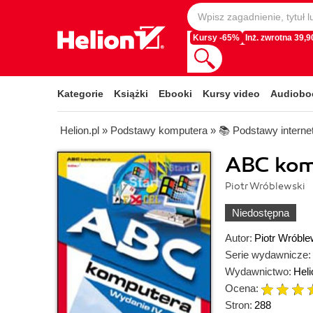
Kursy -65%
Inż. zwrotna 39,90
Kategorie
Książki
Ebooki
Kursy video
Audiobo
Helion.pl
»
Podstawy komputera
»
📚 Podstawy interne
ABC kom
Piotr Wróblewski
Niedostępna
Autor:
Piotr Wróble
Serie wydawnicze:
Wydawnictwo:
Heli
Ocena:
Stron:
288