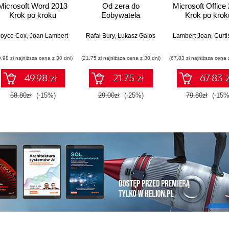
Microsoft Word 2013
Od zera do
Microsoft Office
Krok po kroku
Eobywatela
Krok po krok
Joyce Cox
,
Joan Lambert
Rafał Bury
,
Łukasz Galos
Lambert Joan
,
Curti
9,98 zł najniższa cena z 30 dni)
(21,75 zł najniższa cena z 30 dni)
(67,83 zł najniższa cena 
49.98 zł
21.75 zł
67.83 z
58.80zł
(-15%)
29.00zł
(-25%)
79.80zł
(-15%