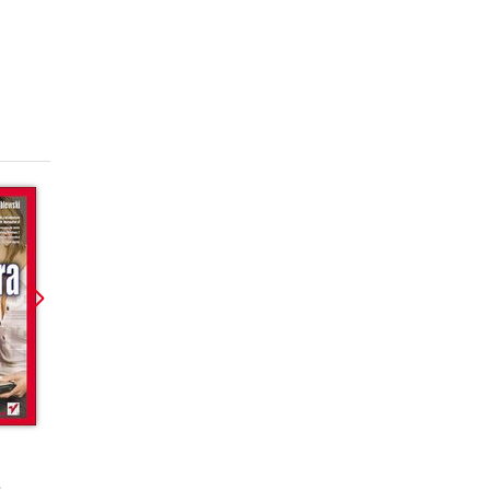
Promocja
Promocja
książka
ebook
książka
ebook