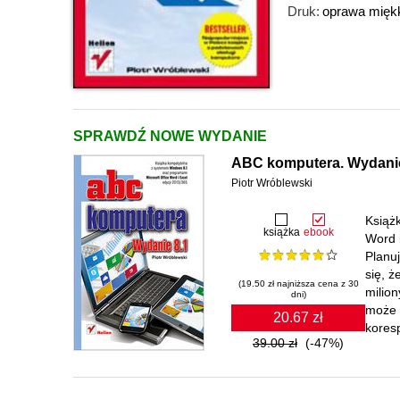
Druk:
oprawa mięk
SPRAWDŹ NOWE WYDANIE
ABC komputera. Wydanie
Piotr Wróblewski
Książ
książka
ebook
Word 
Planuj
się, 
(19.50 zł najniższa cena z 30
milion
dni)
może 
20.67 zł
koresp
39.00 zł
(-47%)