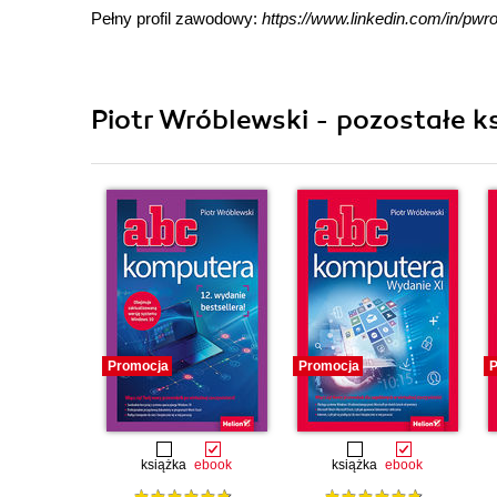
Pełny profil zawodowy:
https://www.linkedin.com/in/pwr
Piotr Wróblewski - pozostałe ks
Promocja
Promocja
P
książka
ebook
książka
ebook