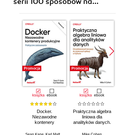
serii 100 sposobów na...
Promocja
Promocja
Promocj
książka
ebook
książka
ebook
ksią
Docker.
Praktyczna algebra
Pyt
Niezawodne
liniowa dla
S
kontenery
analityków danych.
Ni
produkcyjne.
Od podstawowych
narzęd
Praktyczne
koncepcji do
z dany
Sean Kane
,
Karl Matthias
Mike Cohen
Jake 