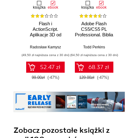
książka
ebook
książka
ebook
ksią
Flash i
Adobe Flash
Action
ActionScript.
CS5/CS5 PL
Aplikacje 3D od
Professional. Biblia
podstaw
Roger Br
Radosław Kamysz
Todd Perkins
(49,50 zł najniższa cena z 30 dni)
(64,50 zł najniższa cena z 30 dni)
(49,50 zł naj
52.47 zł
68.37 zł
99.00zł
(-47%)
129.00zł
(-47%)
99.0
Zobacz pozostałe książki z