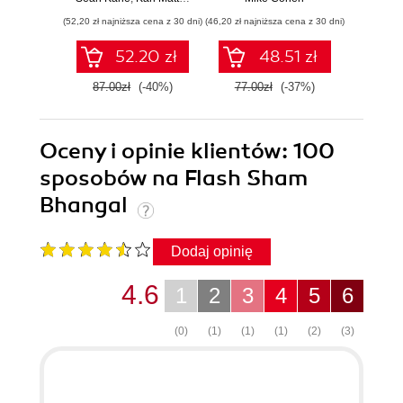
zastosowania.
użytecznych
(52,20 zł najniższa cena z 30 dni)
(46,20 zł najniższa cena z 30 dni)
(83,40 zł naj
Wydanie III
aplikacji w
Pythonie
52.20 zł
48.51 zł
87.00zł
(-40%)
77.00zł
(-37%)
139.0
Oceny i opinie klientów: 100
sposobów na Flash Sham
Bhangal
Dodaj opinię
4.6
1
2
3
4
5
6
(0)
(1)
(1)
(1)
(2)
(3)