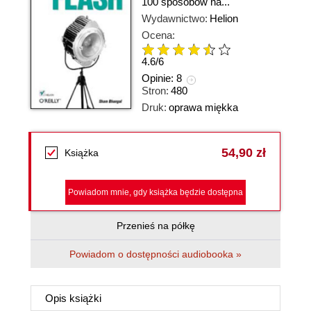
100 sposobów na...
Wydawnictwo:
Helion
Ocena:
4.6
/
6
Opinie:
8
Stron:
480
Druk:
oprawa miękka
54,90 zł
Książka
Powiadom mnie, gdy książka będzie dostępna
Przenieś na półkę
Powiadom o dostępności audiobooka »
Opis
książki