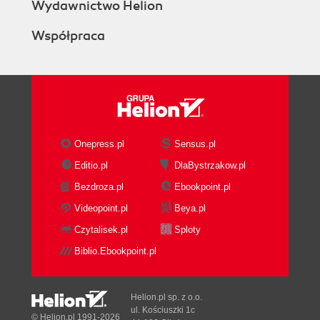
Wydawnictwo Helion
35. Imitacja efektu trójwymiarowego (164)
Współpraca
36. Obrazy panoramiczne (169)
37. Wydajny ploter 3D (176)
38. Wykorzystanie przyspieszenia do imitowania
efektu grawitacji i tarcia (180)
39. Symulacja rzutu (183)
40. Wykrywanie kolizji (186)
41. Obracanie obiektu w określonym kierunku
Onepress.pl
Sensus.pl
(192)
Editio.pl
DlaBystrzakow.pl
Rozdział 6. Tekst (197)
Bezdroza.pl
Ebookpoint.pl
42. Wyraźny tekst (199)
Videopoint.pl
Beya.pl
43. Autouzupełnianie (201)
Czytalisek.pl
Sploty
44. Tworzenie listy wszystkich wpisanych słów
(208)
Biblio.Ebookpoint.pl
45. Importowanie do Flasha złożonego
formatowania tekstu (212)
Helion.pl sp. z o.o.
46. HTML i CSS we Flashu (218)
ul. Kościuszki 1c
© Helion.pl 1991-2026
47. Wykorzystanie funkcji ułatwień dostępu do