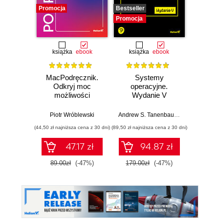
Promocja
Bestseller
Promocj
Promocja
książka
ebook
książka
ebook
MacPodręcznik.
Systemy
AI Dr
Odkryj moc
operacyjne.
Archite
możliwości
Wydanie V
mod
macOS
SwiftU
Fo
Piotr Wróblewski
Andrew S. Tanenbaum
,
Herbert Bos
Walid S
Mod
(44,50 zł najniższa cena z 30 dni)
(89,50 zł najniższa cena z 30 dni)
(116,10 zł 
agen
Archit
47.17 zł
94.87 zł
89.00zł
(-47%)
179.00zł
(-47%)
129.0