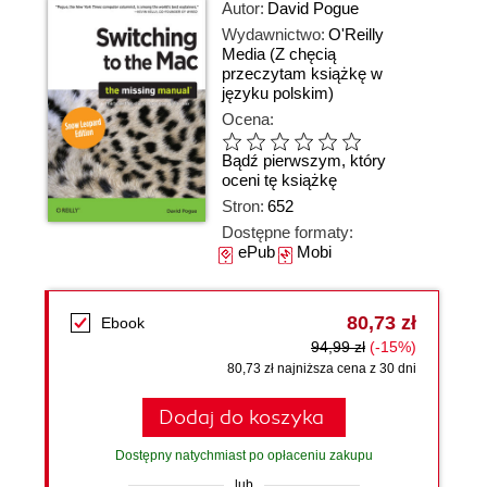
Autor:
David Pogue
Wydawnictwo:
O'Reilly
Media
(Z chęcią
przeczytam książkę w
języku polskim)
Ocena:
Bądź pierwszym, który
oceni tę książkę
Stron:
652
Dostępne formaty:
ePub
Mobi
80,73 zł
Ebook
94,99 zł
(-15%)
80,73 zł najniższa cena z 30 dni
Dodaj do koszyka
Dostępny natychmiast po opłaceniu zakupu
lub