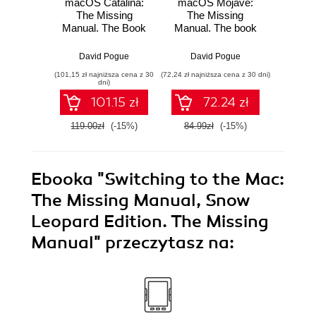
macOS Catalina:
macOS Mojave:
macOS 
The Missing
The Missing
Missi
Manual. The Book
Manual. The book
The 
That Should Have
that should have
shoul
Been in the Box
been in the box
in
David Pogue
David Pogue
Dav
(101,15 zł najniższa cena z 30
(72,24 zł najniższa cena z 30 dni)
(101,15 zł 
dni)
101.15 zł
72.24 zł
119.00zł
(-15%)
84.99zł
(-15%)
119.0
Ebooka
"Switching to the Mac:
The Missing Manual, Snow
Leopard Edition. The Missing
Manual"
przeczytasz na: