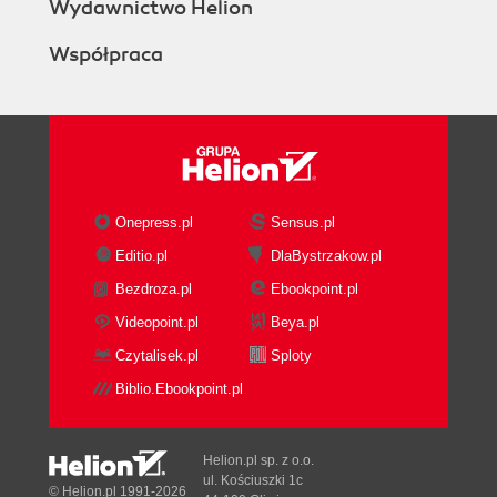
The Elements of the Mac OS X
Wydawnictwo Helion
Desktop
Współpraca
Disk icons
The Dock
The menu
The menu bar
The Four Window Views
Icon View
Icon Size
Onepress.pl
Sensus.pl
Icon Previews
Editio.pl
DlaBystrzakow.pl
Icon View Options
Bezdroza.pl
Ebookpoint.pl
Always open in icon view
Icon size
Videopoint.pl
Beya.pl
Grid spacing
Czytalisek.pl
Sploty
Text size
Biblio.Ebookpoint.pl
Label position
Show item info
Show icon preview
Helion.pl sp. z o.o.
Arrange by
ul. Kościuszki 1c
© Helion.pl 1991-2026