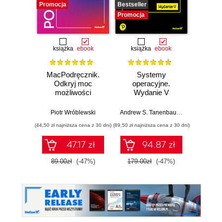
Promocja
Bestseller
Promocj
Promocja
książka
ebook
książka
ebook
MacPodręcznik.
Systemy
iOS
Odkryj moc
operacyjne.
Throug
możliwości
Wydanie V
Tech
macOS
practi
buildi
Piotr Wróblewski
Andrew S. Tanenbaum
,
Herbert Bos
Deya El
tamper
(44,50 zł najniższa cena z 30 dni)
(89,50 zł najniższa cena z 30 dni)
(116,10 zł 
sec
app
47.17 zł
94.87 zł
89.00zł
(-47%)
179.00zł
(-47%)
129.0