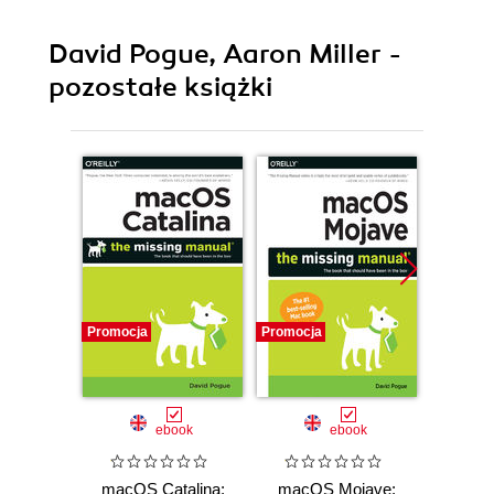
David Pogue, Aaron Miller -
pozostałe książki
Promocja
Promocja
Promocj
ebook
ebook
macOS Catalina:
macOS Mojave:
macOS 