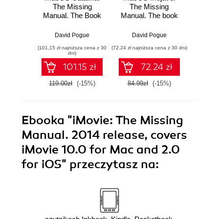
The Missing
The Missing
Missi
Manual. The Book
Manual. The book
The 
That Should Have
that should have
shoul
Been in the Box
been in the box
in
David Pogue
David Pogue
Dav
(101,15 zł najniższa cena z 30
(72,24 zł najniższa cena z 30 dni)
(101,15 zł 
dni)
101.15 zł
72.24 zł
119.00zł
(-15%)
84.99zł
(-15%)
119.0
Ebooka
"iMovie: The Missing
Manual. 2014 release, covers
iMovie 10.0 for Mac and 2.0
for iOS"
przeczytasz na: