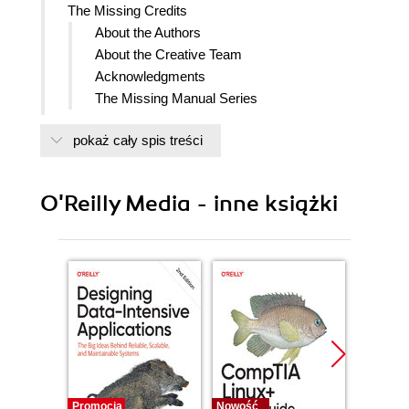
The Missing Credits
About the Authors
About the Creative Team
Acknowledgments
The Missing Manual Series
Introduction
pokaż cały spis treści
The Difficult Birth of the New iMovie
iMovie for iOS
A Crash Course in Video Recording
O'Reilly Media - inne książki
The Switch to Tapeless Camcorders
High Definition
Still Cameras and Smartphones
H.264, MPEG-4, AVCHD, and Other
Jargon
H.264
MPEG
AVCHD
iFrame
Camcorder Features: Which Are
Promocja
Nowość
Nowość