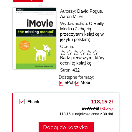
Autorzy:
David Pogue
,
Aaron Miller
Wydawnictwo:
O'Reilly
Media
(Z chęcią
przeczytam książkę w
języku polskim)
Ocena:
Bądź pierwszym, który
oceni tę książkę
Stron:
432
Dostępne formaty:
ePub
Mobi
118,15 zł
Ebook
139,00 zł
(-15%)
118,15 zł najniższa cena z 30 dni
Dodaj do koszyka