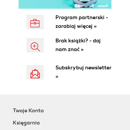
About This Book
About the Outline
The Very Basics
Program partnerski -
AboutTheseArrows
zarabiaj więcej »
Online Resources
The Missing CD
Brak książki? - daj
Registration
nam znać »
Feedback
Errata
Safari Books Online
Subskrybuj newsletter
1. iMovie Basics
»
1. Introducing iMovie
The iMovie Revolution
iMovies Many Roles
iMovie, the Program
iMovie on a New Mac
Twoje Konto
iMovie for an Existing Mac
.1 Updates
Księgarnia
Getting into iMovie