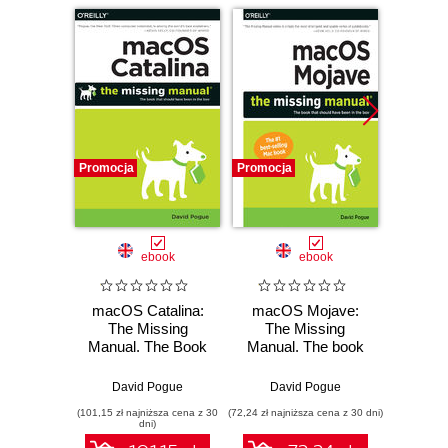
Promocja
Promocja
Promocj
ebook
ebook
macOS Catalina:
macOS Mojave:
macOS 
The Missing
The Missing
Missi
Manual. The Book
Manual. The book
The 
That Should Have
that should have
shoul
Been in the Box
been in the box
in
David Pogue
David Pogue
Dav
(101,15 zł najniższa cena z 30
(72,24 zł najniższa cena z 30 dni)
(101,15 zł 
dni)