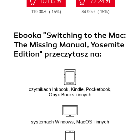
101.15 zł
72.24 zł
119.00zł
(-15%)
84.99zł
(-15%)
119.0
Ebooka
"Switching to the Mac:
The Missing Manual, Yosemite
Edition"
przeczytasz na:
czytnikach Inkbook, Kindle, Pocketbook,
Onyx Booxs i innych
systemach Windows, MacOS i innych