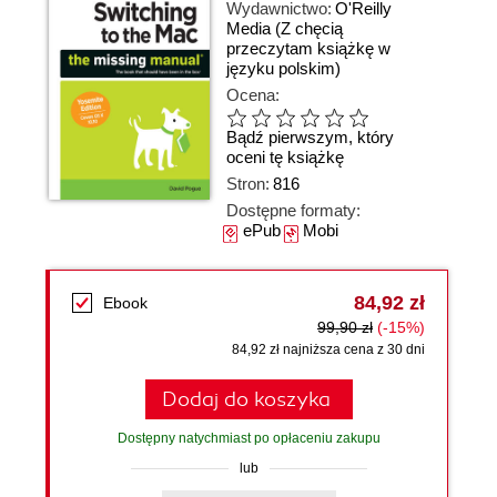
Wydawnictwo:
O'Reilly
Media
(Z chęcią
przeczytam książkę w
języku polskim)
Ocena:
Bądź pierwszym, który
oceni tę książkę
Stron:
816
Dostępne formaty:
ePub
Mobi
84,92 zł
Ebook
99,90 zł
(-15%)
84,92 zł najniższa cena z 30 dni
Dodaj do koszyka
Dostępny natychmiast po opłaceniu zakupu
lub