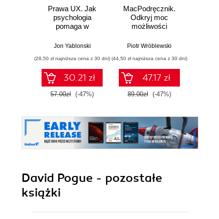
Prawa UX. Jak
MacPodręcznik.
S
psychologia
Odkryj moc
ope
pomaga w
możliwości
Wy
projektowaniu
macOS
lepszych
Jon Yablonski
Piotr Wróblewski
produktów i usług.
(28,50 zł najniższa cena z 30 dni)
(44,50 zł najniższa cena z 30 dni)
(89,50 zł naj
Wydanie II
30.21 zł
47.17 zł
57.00zł
(-47%)
89.00zł
(-47%)
179.0
David Pogue - pozostałe
książki