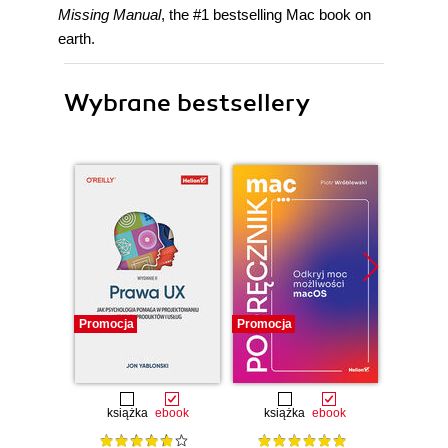
Missing Manual
, the #1 bestselling Mac book on
earth.
Wybrane bestsellery
Promocja
Promocja
Bestselle
Promocj
książka
ebook
książka
ebook
ksią