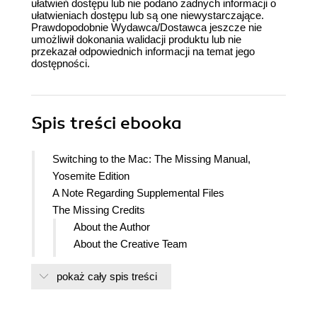
ułatwień dostępu lub nie podano żadnych informacji o
ułatwieniach dostępu lub są one niewystarczające.
Prawdopodobnie Wydawca/Dostawca jeszcze nie
umożliwił dokonania walidacji produktu lub nie
przekazał odpowiednich informacji na temat jego
dostępności.
Spis treści
ebooka
Switching to the Mac: The Missing Manual,
Yosemite Edition
A Note Regarding Supplemental Files
The Missing Credits
About the Author
About the Creative Team
Acknowledgments
pokaż cały spis treści
The Missing Manual Series
For the Mac
For Windows