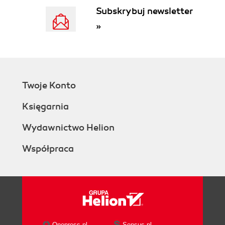
Close Button
Subskrybuj newsletter
Minimize Button
»
Full Screen Button
The Finder Sidebar
Fine-tuning the Sidebar
Window Management
Scroll Bars
Twoje Konto
Resizable Edges
Path Bar
Księgarnia
Status Bar
Terminology Differences
Wydawnictwo Helion
2. Folders, Dock & Windows
Współpraca
Getting into OS X
Logging In
The Elements of the OS X Desktop
Disk icons
The Dock
The menu
The menu bar
Onepress.pl
Sensus.pl