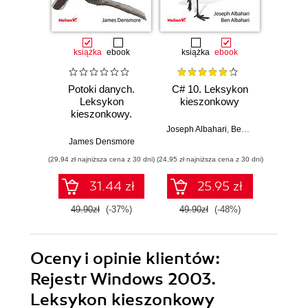
książka
ebook
książka
ebook
ksią
Potoki danych.
C# 10. Leksykon
SQL.
Leksykon
kieszonkowy
kies
kieszonkowy.
Wyd
Przenoszenie i
Joseph Albahari
,
Ben Albahari
przetwarzanie
James Densmore
Al
danych na
(29,94 zł najniższa cena z 30 dni)
(24,95 zł najniższa cena z 30 dni)
(35,40 zł naj
potrzeby ich
analizy
31.44 zł
25.95 zł
49.90zł
(-37%)
49.90zł
(-48%)
59.0
Oceny i opinie klientów:
Rejestr Windows 2003.
Leksykon kieszonkowy