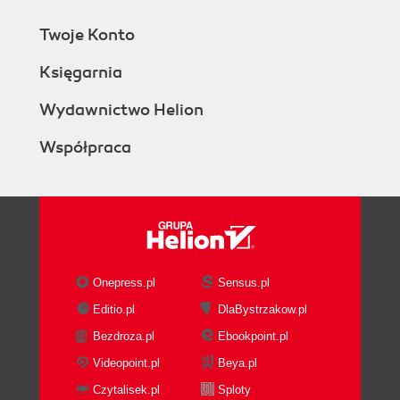
Twoje Konto
Księgarnia
Wydawnictwo Helion
Współpraca
Onepress.pl
Sensus.pl
Editio.pl
DlaBystrzakow.pl
Bezdroza.pl
Ebookpoint.pl
Videopoint.pl
Beya.pl
Czytalisek.pl
Sploty