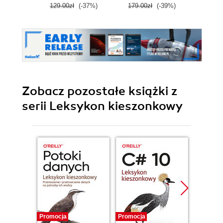
129.00zł
(-37%)
179.00zł
(-39%)
129.0
Zobacz pozostałe książki z
serii Leksykon kieszonkowy
Promocja
Promocja
Promocj