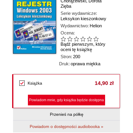
Chorążewski
,
Dorota
Zięba
Serie wydawnicze:
Leksykon kieszonkowy
Wydawnictwo:
Helion
Ocena:
Bądź pierwszym, który
oceni tę książkę
Stron:
200
Druk:
oprawa miękka
14,90 zł
Książka
Powiadom mnie, gdy książka będzie dostępna
Przenieś na półkę
Powiadom o dostępności audiobooka »