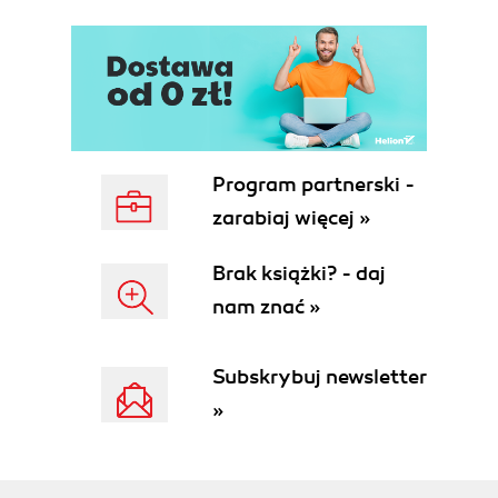
Ustawienia internetowe (144)
Poprawa bezpieczeństwa systemu (164)
Poprawa wydajności systemu (180)
Inne (188)
Podsumowanie (190)
Bibliografia (191)
Program partnerski -
zarabiaj więcej »
Skorowidz (192)
Brak książki? - daj
nam znać »
Subskrybuj newsletter
»