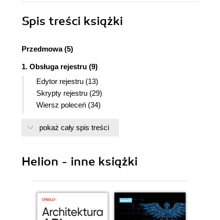
Spis treści
książki
Przedmowa (5)
1. Obsługa rejestru (9)
Edytor rejestru (13)
Skrypty rejestru (29)
Wiersz poleceń (34)
Zabezpieczanie rejestru (43)
pokaż cały spis treści
Konsola MMC (Microsoft Management Console) a
zasady bezpieczeństwa (47)
2. Budowa rejestru (52)
Helion - inne książki
Wiadomości ogólne (52)
Główne klucze rejestru (54)
Związek rejestru ze startem systemu (73)
3. Programy do zarządzania i monitoringu rejestru