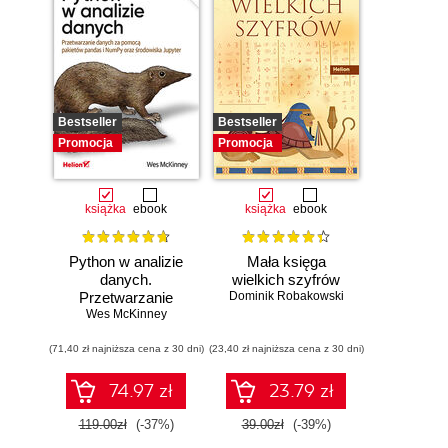
Bestseller
Bestseller
Promocja
Promocja
książka
ebook
książka
ebook
Python w analizie
Mała księga
danych.
wielkich szyfrów
Przetwarzanie
Dominik Robakowski
danych za pomocą
Wes McKinney
pakietów pandas i
(71,40 zł najniższa cena z 30 dni)
NumPy oraz
(23,40 zł najniższa cena z 30 dni)
środowiska
Jupyter. Wydanie
74.97 zł
23.79 zł
III
119.00zł
(-37%)
39.00zł
(-39%)