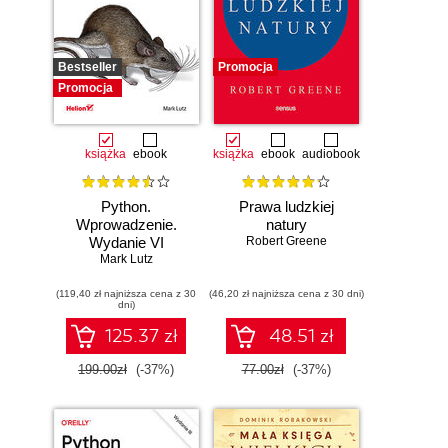
Bestseller
Promocja
Promocja
książka
ebook
książka
ebook
audiobook
Python.
Prawa ludzkiej
Wprowadzenie.
natury
Wydanie VI
Robert Greene
Mark Lutz
(119,40 zł najniższa cena z 30
(46,20 zł najniższa cena z 30 dni)
dni)
125.37 zł
48.51 zł
199.00zł
(-37%)
77.00zł
(-37%)