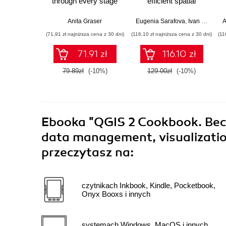
through every stage
efficient spatial
you need to create
analysis - Fifth
superb maps using
Edition
Anita Graser
Eugenia Sarafova
,
Ivan Ivanov
,
A
A
QGIS 2.0 ‚Äì from
(71,91 zł najniższa cena z 30 dni)
(116,10 zł najniższa cena z 30 dni)
(11
installation on your
favorite OS to data
71.91 zł
116.10 zł
editing and spatial
analysis right through
79.89zł
(-10%)
129.00zł
(-10%)
to designing your
print maps
Ebooka
"QGIS 2 Cookbook. Bec
data management, visualization
przeczytasz na:
czytnikach Inkbook, Kindle, Pocketbook,
Onyx Booxs i innych
systemach Windows, MacOS i innych