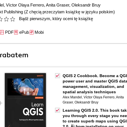
el
,
Víctor Olaya Ferrero
,
Anita Graser
,
Oleksandr Bruy
t Publishing
(Z chęcią przeczytam książkę w języku polskim)
Bądź pierwszym, który oceni tę książkę
PDF
ePub
Mobi
 rabatem
QGIS 2 Cookbook. Become a QG
power user and master QGIS dat
management, visualization, and
spatial analysis techniques
Alex Mandel
,
Víctor Olaya Ferrero
,
Anita
Graser
,
Oleksandr Bruy
Learning QGIS 2.0. This book ta
you through every stage you ne
to create superb maps using QG
2.0 ‚Äì from installation on your