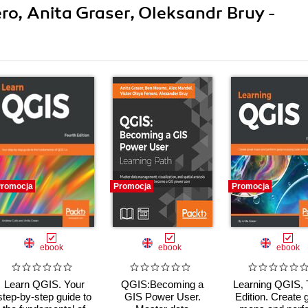
ero, Anita Graser, Oleksandr Bruy -
romocja
Promocja
Promocja
ebook
ebook
ebook
Learn QGIS. Your
QGIS:Becoming a
Learning QGIS, 
step-by-step guide to
GIS Power User.
Edition. Create 