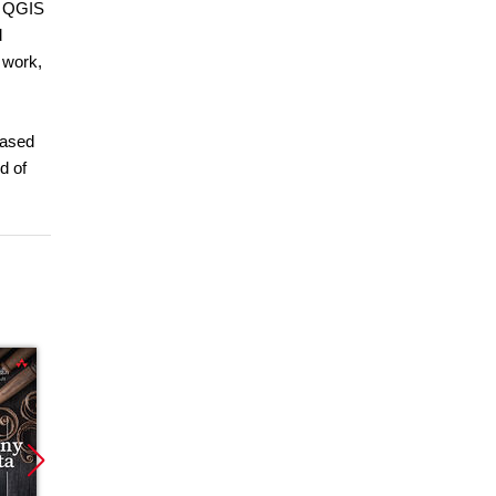
. QGIS
d
 work,
based
d of