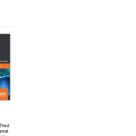
Third
great