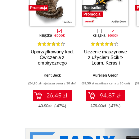
Promocja
Bestseller
P
Promocja
książka
ebook
książka
ebook
Uporządkowany kod.
Uczenie maszynowe
Ćwiczenia z
z użyciem Scikit-
empirycznego
Learn, Keras i
projektowania
TensorFlow. Wydanie
oprogramowania
III
Kent Beck
Aurélien Géron
(24,95 zł najniższa cena z 30 dni)
(89,50 zł najniższa cena z 30 dni)
(3
26.45 zł
94.87 zł
49.90zł
(-47%)
179.00zł
(-47%)