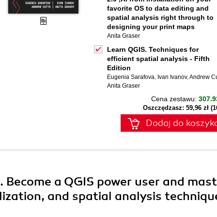
favorite OS to data editing and
spatial analysis right through to
designing your print maps
Anita Graser
Learn QGIS. Techniques for
efficient spatial analysis - Fifth
Edition
Eugenia Sarafova
,
Ivan Ivanov
,
Andrew Cu
Anita Graser
Cena zestawu:
307.9
Oszczędzasz: 59,96 zł (
Dodaj do koszyk
. Become a QGIS power user and mast
zation, and spatial analysis techniqu