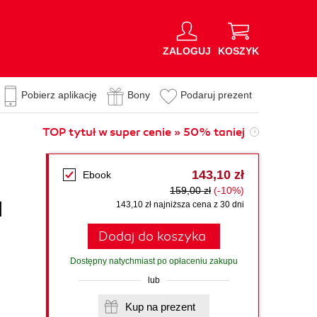
ZALOGUJ
KOSZYK
Pobierz aplikację
Bony
Podaruj prezent
TOP tytuł w super cenie » 50% taniej
143,10 zł
Ebook
159,00 zł
(-10%)
l
143,10 zł najniższa cena z 30 dni
Dodaj do koszyka
Dostępny natychmiast po opłaceniu zakupu
lub
Kup na prezent