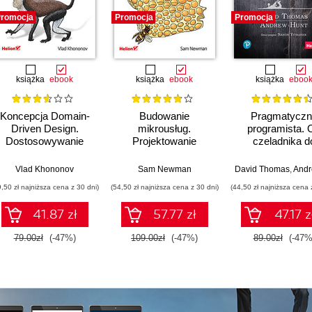
romocja
Promocja
Promocja
książka
ebook
książka
ebook
książka
eboo
Koncepcja Domain-
Budowanie
Pragmatyczn
Driven Design.
mikrousług.
programista. 
Dostosowywanie
Projektowanie
czeladnika d
architektury aplikacji
drobnoziarnistych
mistrza. Wydani
do strategii
systemów. Wydanie
Vlad Khononov
Sam Newman
David Thomas
,
Andrew
biznesowej
II
9,50 zł najniższa cena z 30 dni)
(54,50 zł najniższa cena z 30 dni)
(44,50 zł najniższa cena 
41.87 zł
57.77 zł
47.17 z
79.00zł
(-47%)
109.00zł
(-47%)
89.00zł
(-47%