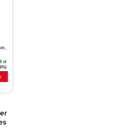
tts
,
3 zł
16%)
a
er
es