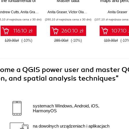
the fundamental of
Master data
maps and perf
QGIS 3.4 - Fourth
management,
geoprocessing t
Edition
visualization, and
with ease - Th
ndrew Cutts
ndrew Cutts
,
,
Anita Graser
Anita Graser
Anita Graser
,
Víctor Olaya Ferrero
,
Oleksandr Bruy
Anita Graser
,
A
spatial analysis
Edition
6,10 zł najniższa cena z 30 dni)
(260,10 zł najniższa cena z 30 dni)
(107,10 zł najniższa cena 
techniques in QGIS
and become a GIS
116.10 zł
260.10 zł
107.10 
power user
129.00zł
(-10%)
289.00zł
(-10%)
119.00zł
(-10
ome a QGIS power user and master Q
, and spatial analysis techniques"
systemach Windows, Android, iOS,
HarmonyOS
na dowolnych urządzeniach i aplikacjach