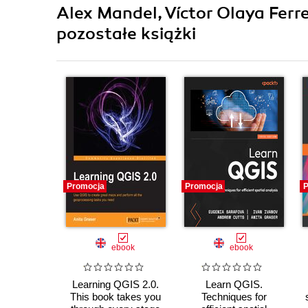
Alex Mandel, Víctor Olaya Ferr
pozostałe książki
Promocja
Promocja
P
ebook
ebook
Learning QGIS 2.0.
Learn QGIS.
This book takes you
Techniques for