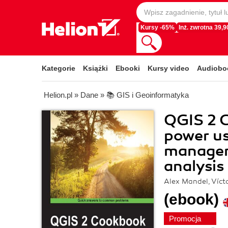
Kursy -65%
Inż. zwrotna 39,90
Kategorie
Książki
Ebooki
Kursy video
Audiobo
Helion.pl
»
Dane
»
📚 GIS i Geoinformatyka
QGIS 2 
power u
manageme
analysis
Alex Mandel, Víct
(ebook)
Promocja