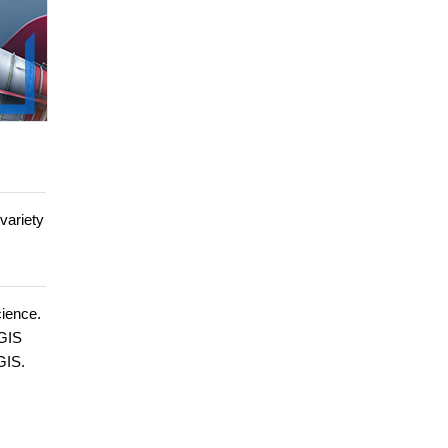
variety
cience.
QGIS
GIS.