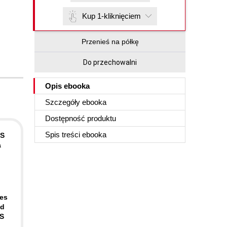
Kup 1-kliknięciem
Przenieś na półkę
Do przechowalni
Opis
ebooka
Szczegóły
ebooka
Dostępność produktu
Spis treści
ebooka
IS
a
kes
ed
IS