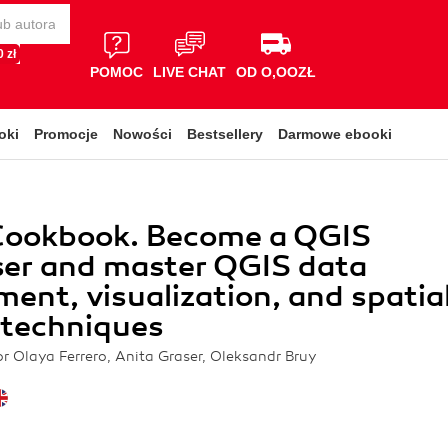
 zł
POMOC
LIVE CHAT
OD O,OOZŁ
oki
Promocje
Nowości
Bestsellery
Darmowe ebooki
Cookbook. Become a QGIS
ser and master QGIS data
nt, visualization, and spatia
 techniques
or Olaya Ferrero, Anita Graser, Oleksandr Bruy