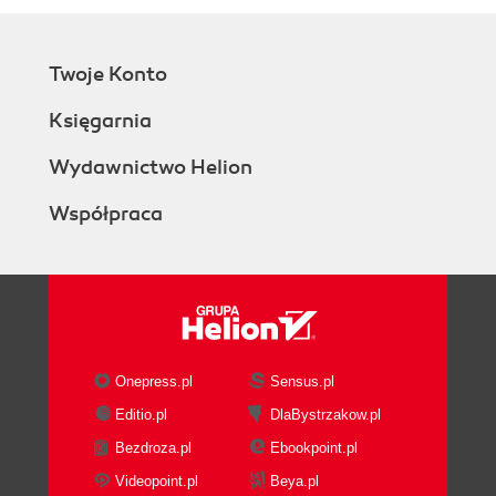
Twoje Konto
Księgarnia
Wydawnictwo Helion
Współpraca
Onepress.pl
Sensus.pl
Editio.pl
DlaBystrzakow.pl
Bezdroza.pl
Ebookpoint.pl
Videopoint.pl
Beya.pl