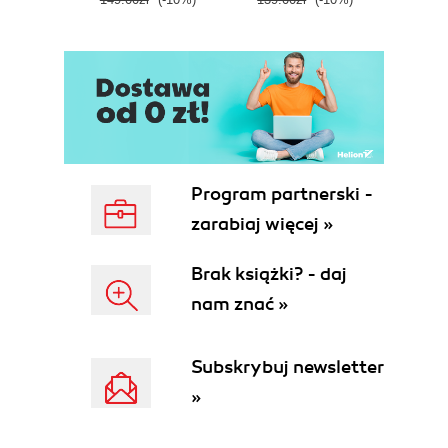
E
Program partnerski -
zarabiaj więcej »
Brak książki? - daj
nam znać »
Subskrybuj newsletter
»