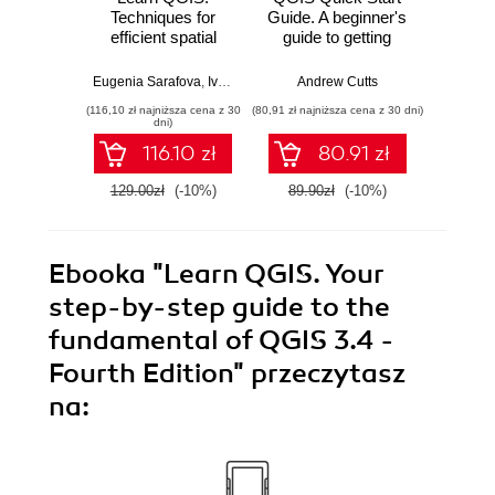
Techniques for
Guide. A beginner's
GIS P
efficient spatial
guide to getting
Mas
analysis - Fifth
started with QGIS
man
Edition
3.4
visual
Eugenia Sarafova
,
Ivan Ivanov
,
Andrew Cutts
Andrew Cutts
,
Anita Graser
Anita Gr
spati
(116,10 zł najniższa cena z 30
(80,91 zł najniższa cena z 30 dni)
(260,10 zł 
tech
dni)
QGIS 
116.10 zł
80.91 zł
2
a GIS
129.00zł
(-10%)
89.90zł
(-10%)
289.0
Ebooka
"Learn QGIS. Your
step-by-step guide to the
fundamental of QGIS 3.4 -
Fourth Edition"
przeczytasz
na: