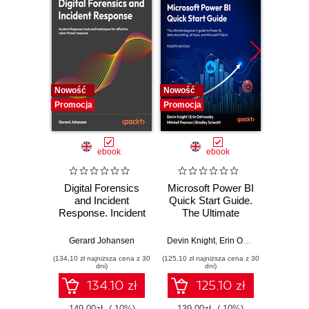
Nowość
Nowość
Nowość
Promocja
Promocja
Promocj
ebook
ebook
Digital Forensics
Microsoft Power BI
Pract
and Incident
Quick Start Guide.
Intel
Response. Incident
The Ultimate
Data-D
Response tools
Beginner's Guide
Hunti
and techniques for
to Power BI, Data
your c
Gerard Johansen
Devin Knight
,
Erin Ostrowsky
,
Mitchel
effective cyber
Storytelling, AI
effor
(134,10 zł najniższa cena z 30
(125,10 zł najniższa cena z 30
(116,10 zł 
threat response -
Tools, and
dete
dni)
dni)
Fourth Edition
Microsoft Fabric -
def
134.10 zł
125.10 zł
Fourth Edition
ATT&C
tool
149.00zł
(-10%)
139.00zł
(-10%)
129.0