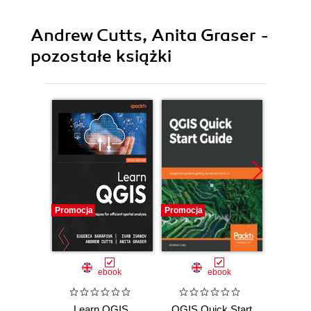
Andrew Cutts, Anita Graser -
pozostałe książki
Promocja
Promocja
Promocj
ebook
ebook
Learn QGIS.
QGIS Quick Start
QGIS: