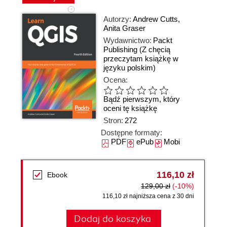
Autorzy:
Andrew Cutts
,
Anita Graser
Wydawnictwo:
Packt
Publishing
(Z chęcią
przeczytam książkę w
języku polskim)
Ocena:
Bądź pierwszym, który
oceni tę książkę
Stron:
272
Dostępne formaty:
PDF
ePub
Mobi
116,10 zł
Ebook
129,00 zł
(-10%)
116,10 zł najniższa cena z 30 dni
Dodaj do koszyka