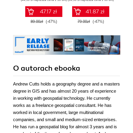
probabilistycznym.
Wyd
Wydanie III
47.17 zł
41.87 zł
89.00zł
(-47%)
79.00zł
(-47%)
129.0
O autorach
ebooka
Andrew Cutts holds a geography degree and a masters
degree in GIS and has almost 20 years of experience
in working with geospatial technology. He currently
works as a freelance geospatial consultant. He has
worked in local government, large multinational
companies, and small and medium-sized enterprises.
He has run a geospatial blog for almost 3 years and is