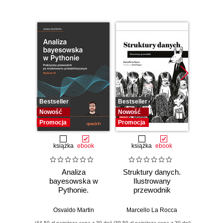
Bestseller
Bestseller
Bestselle
Nowość
Nowość
Promocj
Promocja
Promocja
książka
ebook
książka
ebook
ksią
Analiza
Struktury danych.
Pytho
bayesowska w
Ilustrowany
mas
Pythonie.
przewodnik
prz
Praktyczny
Najlep
przewodnik po
w 
Osvaldo Martin
Marcello La Rocca
Yuxi 
modelowaniu
zasto
(44,50 zł najniższa cena z 30 dni)
(39,50 zł najniższa cena z 30 dni)
(64,50 zł naj