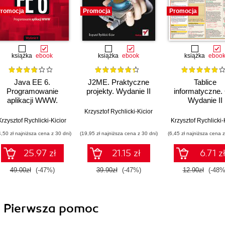
romocja
Promocja
Promocja
książka
ebook
książka
ebook
książka
eboo
Java EE 6.
J2ME. Praktyczne
Tablice
Programowanie
projekty. Wydanie II
informatyczne.
aplikacji WWW.
Wydanie II
Wydanie II
Krzysztof Rychlicki-Kicior
Krzysztof Rychlicki-Kicior
Krzysztof Rychlicki-
4,50 zł najniższa cena z 30 dni)
(19,95 zł najniższa cena z 30 dni)
(6,45 zł najniższa cena z
25.97 zł
21.15 zł
6.71 z
49.00zł
(-47%)
39.90zł
(-47%)
12.90zł
(-48%
ii Pierwsza pomoc