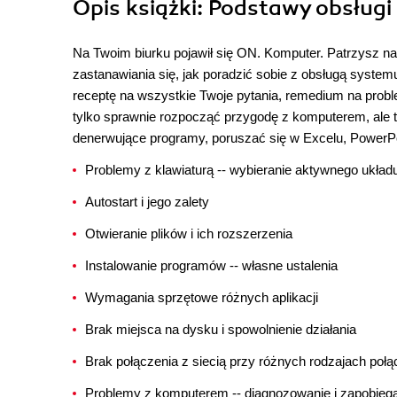
Opis
książki
: Podstawy obsług
Na Twoim biurku pojawił się ON. Komputer. Patrzysz na
zastanawiania się, jak poradzić sobie z obsługą system
receptę na wszystkie Twoje pytania, remedium na proble
tylko sprawnie rozpocząć przygodę z komputerem, ale t
denerwujące programy, poruszać się w Excelu, PowerPoi
Problemy z klawiaturą -- wybieranie aktywnego układ
Autostart i jego zalety
Otwieranie plików i ich rozszerzenia
Instalowanie programów -- własne ustalenia
Wymagania sprzętowe różnych aplikacji
Brak miejsca na dysku i spowolnienie działania
Brak połączenia z siecią przy różnych rodzajach poł
Problemy z komputerem -- diagnozowanie i zapobieg