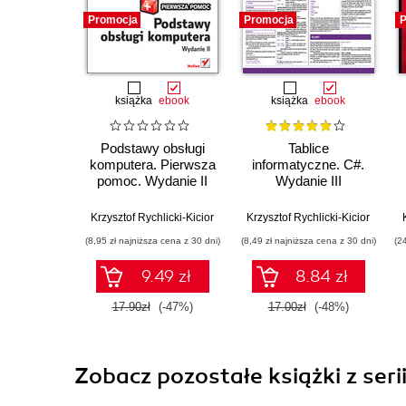
Promocja
Promocja
P
książka
ebook
książka
ebook
Podstawy obsługi
Tablice
komputera. Pierwsza
informatyczne. C#.
pomoc. Wydanie II
Wydanie III
Krzysztof Rychlicki-Kicior
Krzysztof Rychlicki-Kicior
(8,95 zł najniższa cena z 30 dni)
(8,49 zł najniższa cena z 30 dni)
(2
9.49 zł
8.84 zł
17.90zł
(-47%)
17.00zł
(-48%)
Zobacz pozostałe książki z ser