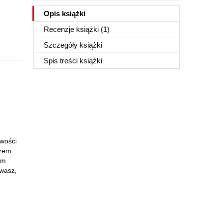
Opis
książki
Recenzje
książki
(1)
Szczegóły
książki
Spis treści
książki
iwości
czem
im
ywasz,