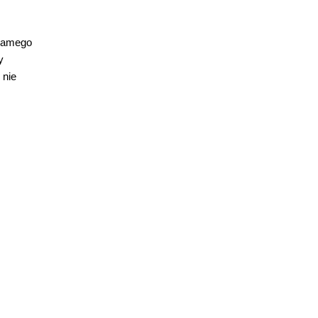
 samego
y
 nie