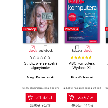
Promocja
Promocja
P
ebook
audiobook
książka
ebook
Striptiz w erze apek i
ABC komputera.
algorytmów
Wydanie XII
Margo Koniuszewski
Piotr Wróblewski
(24,82 zł najniższa cena z 30 dni)
(24,50 zł najniższa cena z 30 dni)
(2
24.82 zł
25.97 zł
29.90zł
(-17%)
49.00zł
(-47%)