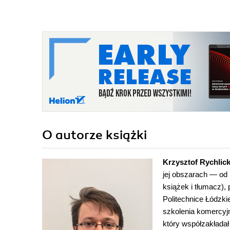
O autorze
książki
Krzysztof Rychlick
jej obszarach — od 
książek i tłumacz),
Politechnice Łódzkie
szkolenia komercyjn
który współzakłada