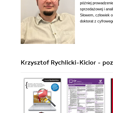
później prowadzenie
sprzedażowej i ana
Słowem, człowiek or
doktorat z cyfrowe
Krzysztof Rychlicki-Kicior - po