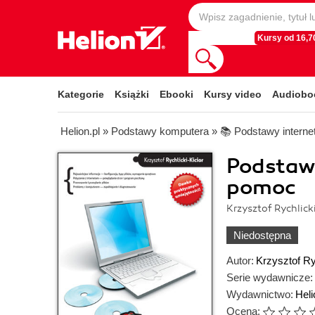
Kursy od 16,70
Kategorie
Książki
Ebooki
Kursy video
Audiobo
Helion.pl
»
Podstawy komputera
»
📚 Podstawy interne
Podstawy
pomoc
Krzysztof Rychlick
Niedostępna
Autor:
Krzysztof Ry
Serie wydawnicze:
Wydawnictwo:
Heli
Ocena: