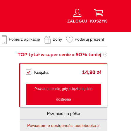
ZALOGUJ
KOSZYK
Pobierz aplikację
Bony
Podaruj prezent
TOP tytuł w super cenie » 50% taniej
14,90 zł
Książka
Powiadom mnie, gdy książka będzie
dostępna
Przenieś na półkę
Powiadom o dostępności audiobooka »