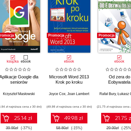
romocja
Promocja
Promocja
książka
ebook
ebook
ebook
Aplikacje Google dla
Microsoft Word 2013
Od zera do
seniorów
Krok po kroku
Eobywatela
Krzysztof Masłowski
Joyce Cox
,
Joan Lambert
Rafał Bury
,
Łukasz 
3,94 zł najniższa cena z 30 dni)
(49,98 zł najniższa cena z 30 dni)
(21,75 zł najniższa cena 
25.14 zł
49.98 zł
21.75 z
39.90zł
(-37%)
58.80zł
(-15%)
29.00zł
(-25%