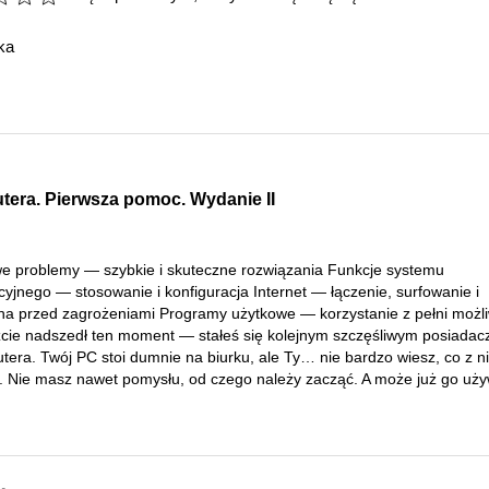
ka
era. Pierwsza pomoc. Wydanie II
e problemy — szybkie i skuteczne rozwiązania Funkcje systemu
yjnego — stosowanie i konfiguracja Internet — łączenie, surfowanie i
na przed zagrożeniami Programy użytkowe — korzystanie z pełni możl
cie nadszedł ten moment — stałeś się kolejnym szczęśliwym posiada
tera. Twój PC stoi dumnie na biurku, ale Ty… nie bardzo wiesz, co z n
ć. Nie masz nawet pomysłu, od czego należy zacząć. A może już go uż