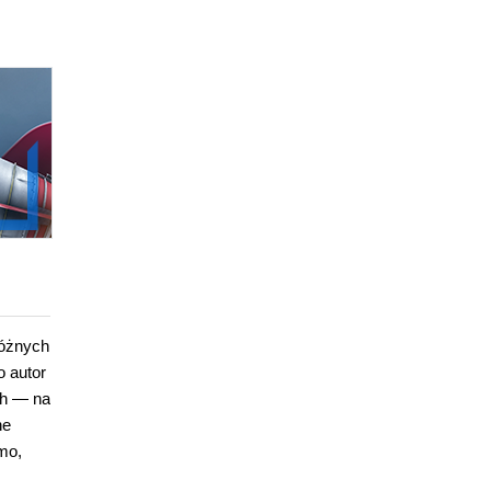
różnych
o autor
ch — na
ne
mo,
,