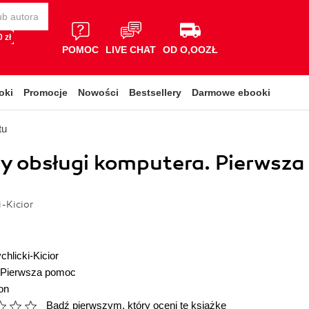
 zł
POMOC
LIVE CHAT
OD O,OOZŁ
oki
Promocje
Nowości
Bestsellery
Darmowe ebooki
tu
 obsługi komputera. Pierwsza
i-Kicior
chlicki-Kicior
Pierwsza pomoc
on
Bądź pierwszym, który oceni tę książkę