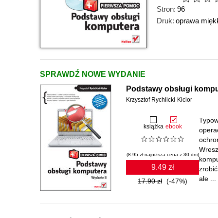
Stron:
96
Druk:
oprawa mięk
SPRAWDŹ NOWE WYDANIE
Podstawy obsługi komput
Krzysztof Rychlicki-Kicior
Typow
książka
ebook
operac
ochro
Wresz
(8.95 zł najniższa cena z 30 dni)
kompu
9.49 zł
zrobi
ale ...
17.90 zł
(-47%)