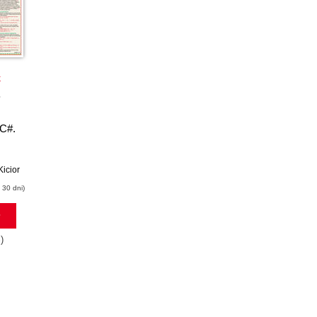
Promocja
k
książka
ebook
Java EE 6.
 C#.
Programowanie
aplikacji WWW
Kicior
Krzysztof Rychlicki-Kicior
 30 dni)
(22,20 zł najniższa cena z 30 dni)
ł
23.31 zł
)
37.00zł
(-37%)