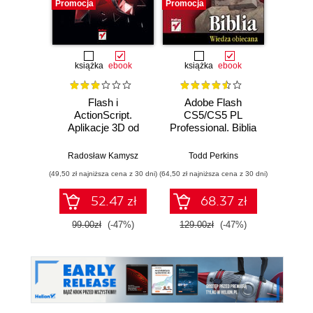
Promocja
Promocja
Promocj
książka
ebook
książka
ebook
ksią
Flash i
Adobe Flash
Action
ActionScript.
CS5/CS5 PL
Aplikacje 3D od
Professional. Biblia
podstaw
Roger Br
Radosław Kamysz
Todd Perkins
(49,50 zł najniższa cena z 30 dni)
(64,50 zł najniższa cena z 30 dni)
(49,50 zł naj
52.47 zł
68.37 zł
99.00zł
(-47%)
129.00zł
(-47%)
99.0