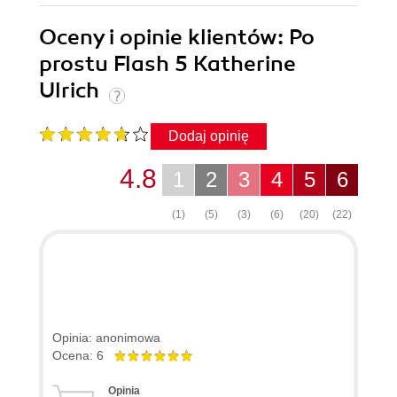
Oceny i opinie klientów: Po
prostu Flash 5 Katherine
Ulrich
Dodaj opinię
4.8
1
2
3
4
5
6
(1)
(5)
(3)
(6)
(20)
(22)
Opinia: anonimowa
Ocena: 6
Opinia