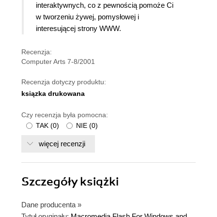
interaktywnych, co z pewnością pomoże Ci
w tworzeniu żywej, pomysłowej i
interesującej strony WWW.
Recenzja:
Computer Arts 7-8/2001
Recenzja dotyczy produktu:
ksiązka drukowana
Czy recenzja była pomocna:
TAK
(
0
)
NIE
(
0
)
więcej recenzji
Szczegóły
książki
Dane producenta
»
Tytuł oryginału:
Macromedia Flash For Windows and