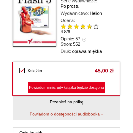
Serie wydawnicze:
Po prostu
Wydawnictwo:
Helion
Ocena:
4.8
/
6
Opinie:
57
Stron:
552
Druk:
oprawa miękka
45,00 zł
Książka
Powiadom mnie, gdy książka będzie dostępna
Przenieś na półkę
Powiadom o dostępności audiobooka »
Opis
książki