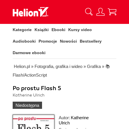
Kategorie
Książki
Ebooki
Kursy video
Audiobooki
Promocje
Nowości
Bestsellery
Darmowe ebooki
Helion.pl
»
Fotografia, grafika i wideo
»
Grafika
»
📚
Flash/ActionScript
Po prostu Flash 5
Katherine Ulrich
Niedostępna
Autor:
Katherine
Ulrich