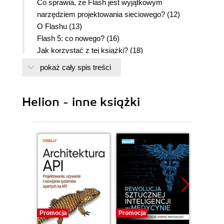
Co sprawia, że Flash jest wyjątkowym
narzędziem projektowania sieciowego? (12)
O Flashu (13)
Flash 5: co nowego? (16)
Jak korzystać z tej książki? (18)
Odtwarzacz Flash Player (19)
pokaż cały spis treści
Wymagania sprzętowe (20)
Rozdział 1. Edytor Flash (21)
Helion - inne książki
Podstawy Flasha (22)
Przegląd funkcji edytora Flash (24)
Listwa czasowa (25)
Okno obrazu (27)
Siatki (30)
Podziałki i linie pomocnicze (32)
Funkcja przyciągania (34)
Przybornik (36)
Wyświetlanie obiektów w różnym powiększeniu
(38)
Promocja
Promocja
Promocj