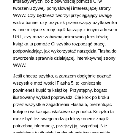
interaktywnych, co z pewnością pomoże Ci w
tworzeniu żywej, pomysłowej i interesującej strony
WWW. Czy będziesz tworzył przyciągający uwagę
widza banner czy przycisk przenoszący użytkownika
w inne miejsce strony bądź łączący z innym adresem
URL, czy może zabawną animowaną kreskówkę,
książka ta pomoże Ci szybko rozpocząć pracę,
podpowiadając, jak wykorzystać narzędzia Flasha do
stworzenia sprawnie działającej, interaktywnej strony
WWW.
Jeśli chcesz szybko, a zarazem dogłębnie poznać
wszystkie możliwości Flasha 5, to koniecznie
powinieneś kupić tę książkę. Przystępny, bogato
ilustrowany wykład poprowadzi Cię krok po kroku
przez wszystkie zagadnienia Flasha 5, prezentując
kolejne i wskazując właściwe czynności. Książka ta
może być też swego rodzaju leksykonem: znajdź
potrzebną informację, przejrzyj ją i wypróbuj. Nie
znajdziesz tu długich i nudnych opisów: wszystkie