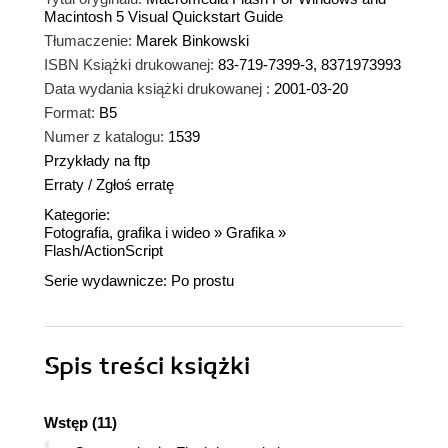
Macintosh 5 Visual Quickstart Guide
Tłumaczenie:
Marek Binkowski
ISBN Książki drukowanej:
83-719-7399-3, 8371973993
Data wydania książki drukowanej :
2001-03-20
Format:
B5
Numer z katalogu:
1539
Przykłady na ftp
Erraty
/
Zgłoś erratę
Kategorie:
Fotografia, grafika i wideo
»
Grafika
»
Flash/ActionScript
Serie wydawnicze:
Po prostu
Spis treści
książki
Wstęp (11)