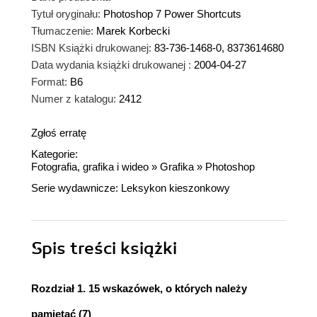
Tytuł oryginału:
Photoshop 7 Power Shortcuts
Tłumaczenie:
Marek Korbecki
ISBN Książki drukowanej:
83-736-1468-0, 8373614680
Data wydania książki drukowanej :
2004-04-27
Format:
B6
Numer z katalogu:
2412
Zgłoś erratę
Kategorie:
Fotografia, grafika i wideo
»
Grafika
»
Photoshop
Serie wydawnicze:
Leksykon kieszonkowy
Spis treści
książki
Rozdział 1. 15 wskazówek, o których należy
pamiętać (7)