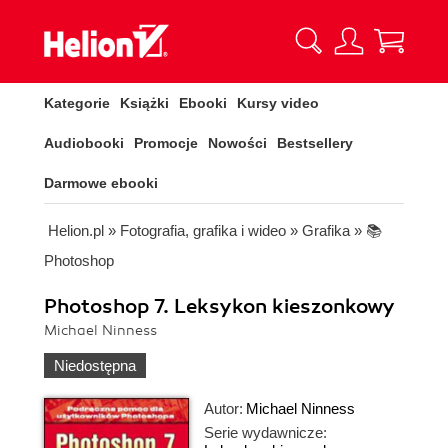
Kategorie
Książki
Ebooki
Kursy video
Audiobooki
Promocje
Nowości
Bestsellery
Darmowe ebooki
Helion.pl
»
Fotografia, grafika i wideo
»
Grafika
»
📚
Photoshop
Photoshop 7. Leksykon kieszonkowy
Michael Ninness
Niedostępna
Autor:
Michael Ninness
Serie wydawnicze: