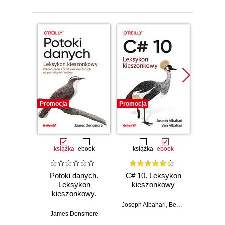
Promocja
Promocja
Promocj
książka
ebook
książka
ebook
ksią
Potoki danych.
C# 10. Leksykon
SQL.
Leksykon
kieszonkowy
kies
kieszonkowy.
Wyd
Przenoszenie i
Joseph Albahari
,
Ben Albahari
przetwarzanie
James Densmore
Al
danych na