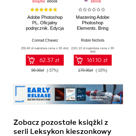
książka
ebook
ebook
Adobe Photoshop
Mastering Adobe
Adobe 
PL. Oficjalny
Photoshop
Illus
podręcznik. Edycja
Elements. Bring
2023
out the best in your
Proj
images using
ide
Conrad Chavez
Robin Nichols
Katarzy
Adobe Photoshop
wi
(59,40 zł najniższa cena z 30 dni)
(161,10 zł najniższa cena z 30
(96,75 zł naj
Elements 2024 -
dni)
Sixth Edition
62.37 zł
161.10 zł
99.00zł
(-37%)
179.00zł
(-10%)
129.
Zobacz pozostałe książki z
serii Leksykon kieszonkowy