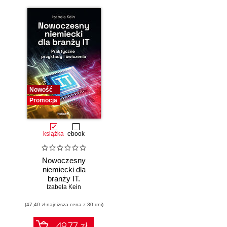
Nowość
Promocja
książka
ebook
Nowoczesny
niemiecki dla
branży IT.
Praktyczne
Izabela Kein
przykłady i
(47,40 zł najniższa cena z 30 dni)
ćwiczenia
49.77 zł