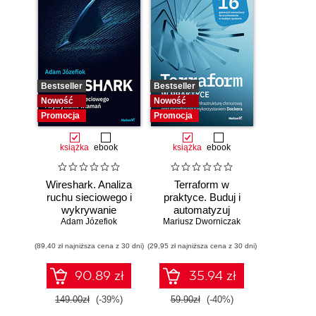
Bestseller
Bestseller
Nowość
Nowość
Promocja
Promocja
książka
ebook
książka
ebook
Wireshark. Analiza
Terraform w
ruchu sieciowego i
praktyce. Buduj i
wykrywanie
automatyzuj
Adam Józefiok
włamań
Mariusz Dworniczak
infrastrukturę
chmurową oraz
(89,40 zł najniższa cena z 30 dni)
(29,95 zł najniższa cena z 30 dni)
zarządzaj nią z
wykorzystaniem
Dockera
90.89 zł
35.94 zł
149.00zł
(-39%)
59.90zł
(-40%)