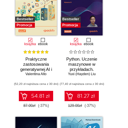
Bestseller
Bestseller
Promocja
Promocja
książka
ebook
książka
ebook
Praktyczne
Python. Uczenie
zastosowania
maszynowe w
generatywnej AI i
przykładach.
Valentina Alto
ChatGPT.
Najlepsze praktyki
Yuxi (Hayden) Liu
Wykorzystaj
w realnych
(52,20 zł najniższa cena z 30 dni)
potencjał inżynierii
(77,40 zł najniższa cena z 30 dni)
zastosowaniach.
promptów z
Wydanie IV
technologiami
54.81 zł
81.27 zł
OpenAI dla
zwiększenia
87.00zł
(-37%)
129.00zł
(-37%)
produktywności i
kreatywności.
Wydanie II