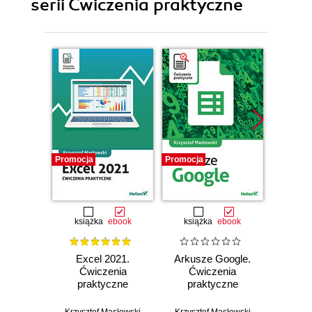
serii Ćwiczenia praktyczne
Promocja
Promocja
Promocj
książka
ebook
książka
ebook
ksią
Excel 2021.
Arkusze Google.
Exc
Ćwiczenia
Ćwiczenia
Ćw
praktyczne
praktyczne
pr
Krzysztof Masłowski
Krzysztof Masłowski
Krzysz