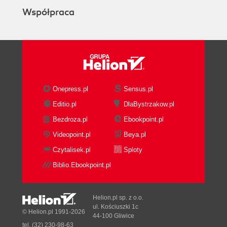
Format GIF (92)
Współpraca
Format JPEG (94)
Tworzenie galerii zdjęć (96)
Dodatek B Skróty klawiaturowe (99)
Próba szybkości - mysz (100)
Próba szybkości - klawiatura (100)
Kilka wskazówek (100)
Onepress.pl
Sensus.pl
Narzędzia (101)
Rozmiar pędzla (101)
Editio.pl
DlaBystrzakow.pl
Narzędzie Move (101)
Bezdroza.pl
Ebookpoint.pl
Wyświetlanie i ukrywanie palet (101)
Videopoint.pl
Beya.pl
Zmiana wielkości podglądu (102)
Czytalisek.pl
Sploty
Menu kontekstowe (102)
Kolor narzędzia i kolor tła (102)
Biblio.Ebookpoint.pl
Wypełnianie (102)
Warstwy (102)
Helion.pl sp. z o.o.
Polecenia Step Backward (Undo) i Step
ul. Kościuszki 1c
© Helion.pl 1991-2026
Forward (102)
44-100 Gliwice
Polecenia menu Adjustments (103)
tel. (32) 230-98-63