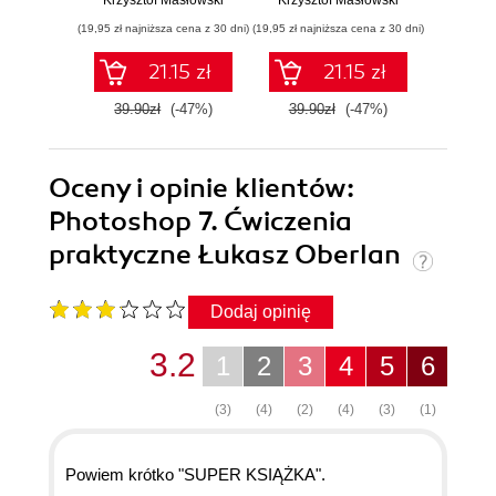
(19,95 zł najniższa cena z 30 dni)
(19,95 zł najniższa cena z 30 dni)
(14,95 zł naj
21.15 zł
21.15 zł
39.90zł
(-47%)
39.90zł
(-47%)
29.9
Oceny i opinie klientów:
Photoshop 7. Ćwiczenia
praktyczne Łukasz Oberlan
Dodaj opinię
3.2
1
2
3
4
5
6
(3)
(4)
(2)
(4)
(3)
(1)
Powiem krótko "SUPER KSIĄŻKA".