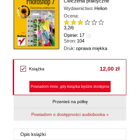
Ćwiczenia praktyczne
Wydawnictwo:
Helion
Ocena:
3.2
/
6
Opinie:
17
Stron:
104
Druk:
oprawa miękka
12,00 zł
Książka
Powiadom mnie, gdy książka będzie dostępna
Przenieś na półkę
Powiadom o dostępności audiobooka »
Opis
książki