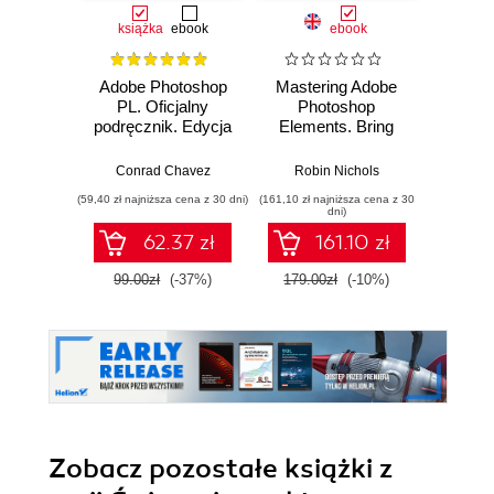
książka
ebook
ebook
Adobe Photoshop
Mastering Adobe
Adobe 
PL. Oficjalny
Photoshop
Illus
podręcznik. Edycja
Elements. Bring
2023
out the best in your
Proj
images using
ide
Conrad Chavez
Robin Nichols
Katarzy
Adobe Photoshop
wi
(59,40 zł najniższa cena z 30 dni)
(161,10 zł najniższa cena z 30
Elements 2024 -
dni)
Sixth Edition
62.37 zł
161.10 zł
1
99.00zł
(-37%)
179.00zł
(-10%)
Zobacz pozostałe książki z