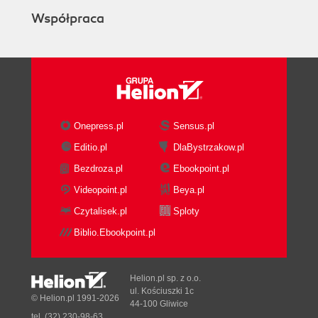
Współpraca
Onepress.pl
Sensus.pl
Editio.pl
DlaBystrzakow.pl
Bezdroza.pl
Ebookpoint.pl
Videopoint.pl
Beya.pl
Czytalisek.pl
Sploty
Biblio.Ebookpoint.pl
Helion.pl sp. z o.o.
ul. Kościuszki 1c
© Helion.pl 1991-2026
44-100 Gliwice
tel. (32) 230-98-63