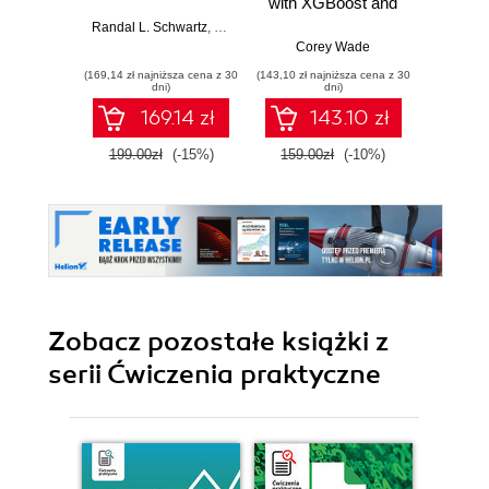
with XGBoost and
Ha
scikit-learn.
Imposs
Randal L. Schwartz
,
brian d foy
,
Tom Phoenix
Perform accessible
Corey Wade
br
machine learning
(169,14 zł najniższa cena z 30
(143,10 zł najniższa cena z 30
(169,14 zł 
and extreme
dni)
dni)
gradient boosting
169.14 zł
143.10 zł
with Python
199.00zł
(-15%)
159.00zł
(-10%)
199.0
Zobacz pozostałe książki z
serii Ćwiczenia praktyczne