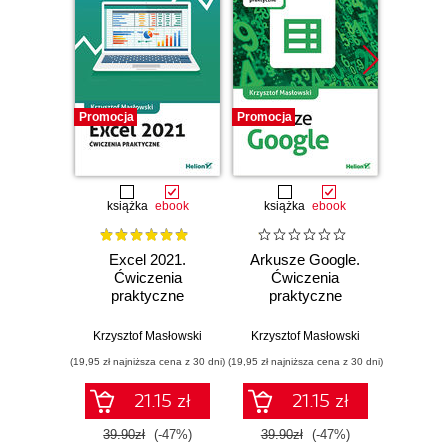
Promocja
Promocja
Promocj
książka
ebook
książka
ebook
ksią
Excel 2021.
Arkusze Google.
Exc
Ćwiczenia
Ćwiczenia
Ćw
praktyczne
praktyczne
pr
Krzysztof Masłowski
Krzysztof Masłowski
Krzysz
(19,95 zł najniższa cena z 30 dni)
(19,95 zł najniższa cena z 30 dni)
(14,95 zł naj
21.15 zł
21.15 zł
39.90zł
(-47%)
39.90zł
(-47%)
29.9