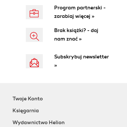
Rozdział 10. Poczta elektroniczna (113)
Program partnerski -
Rozdział 11. Inne usługi sieciowe (121)
zarabiaj więcej »
Rozdział 12. Bazy danych (127)
Brak książki? - daj
nam znać »
Subskrybuj newsletter
»
Twoje Konto
Księgarnia
Wydawnictwo Helion