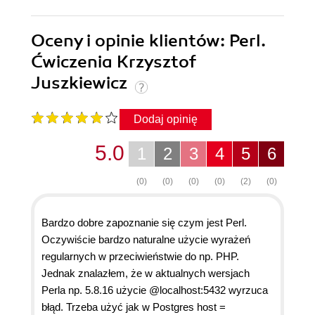
Oceny i opinie klientów: Perl.
Ćwiczenia Krzysztof
Juszkiewicz
Dodaj opinię
5.0
1
2
3
4
5
6
(0)
(0)
(0)
(0)
(2)
(0)
Bardzo dobre zapoznanie się czym jest Perl.
Oczywiście bardzo naturalne użycie wyrażeń
regularnych w przeciwieństwie do np. PHP.
Jednak znalazłem, że w aktualnych wersjach
Perla np. 5.8.16 użycie @localhost:5432 wyrzuca
błąd. Trzeba użyć jak w Postgres host =