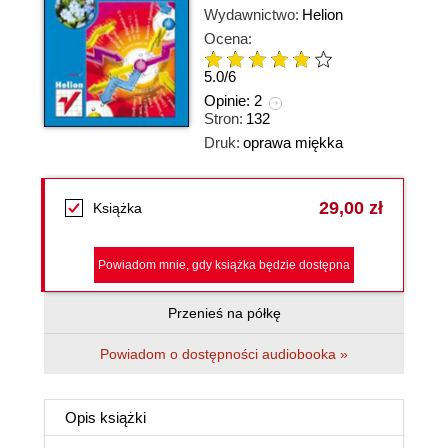
Wydawnictwo:
Helion
Ocena:
5.0
/
6
Opinie:
2
Stron:
132
Druk:
oprawa miękka
29,00 zł
Książka
Powiadom mnie, gdy książka będzie dostępna
Przenieś na półkę
Powiadom o dostępności audiobooka »
Opis
książki