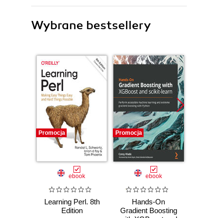
Wybrane bestsellery
Promocja
Promocja
Promocj
ebook
ebook
Learning Perl. 8th
Hands-On
Learn
Edition
Gradient Boosting
Keepin