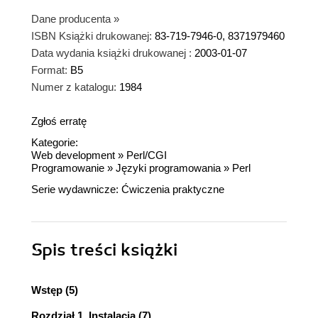
Dane producenta
»
ISBN Książki drukowanej:
83-719-7946-0, 8371979460
Data wydania książki drukowanej :
2003-01-07
Format:
B5
Numer z katalogu:
1984
Zgłoś erratę
Kategorie:
Web development
»
Perl/CGI
Programowanie
»
Języki programowania
»
Perl
Serie wydawnicze:
Ćwiczenia praktyczne
Spis treści
książki
Wstęp (5)
Rozdział 1. Instalacja (7)