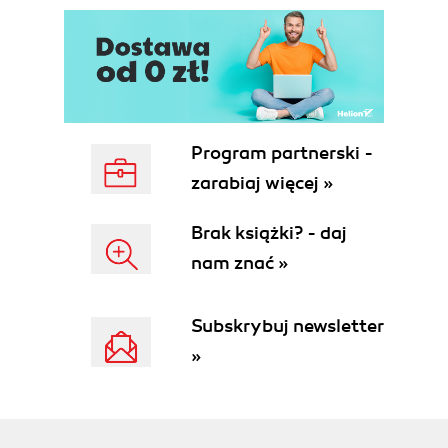
Mgła (38)
Rozdział 5. Światło (41)
Włączenie oświetlenia (41)
Światło tła (42)
Światło rozproszone (43)
Rozbłyski (44)
Program partnerski -
Pozycja (45)
zarabiaj więcej »
Reflektor (45)
Rozmycie (47)
Brak książki? - daj
Rozdział 6. Dynamika sceny (49)
nam znać »
Przesuw (49)
Obrót (50)
Subskrybuj newsletter
Skalowanie (51)
Kolor (52)
»
Światło (52)
Reflektor (53)
Ruch kamery (54)
Rozmycie (54)