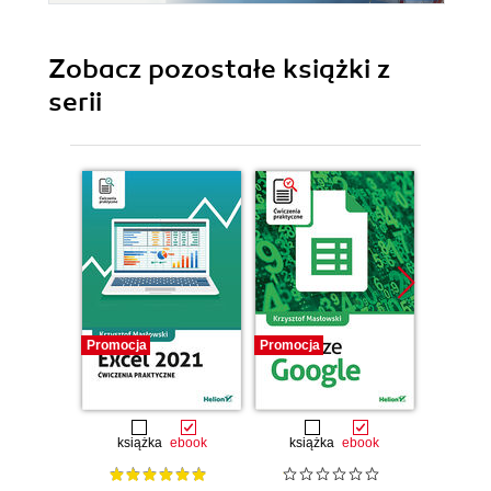
Zobacz pozostałe książki z
serii
Promocja
Promocja
Promocj
książka
ebook
książka
ebook
ksią