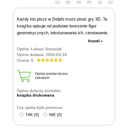
(1)
(0)
(0)
(5)
(1)
(1)
Każdy kto pisze w Delphi może pisać gry 3D. Ta
książka opisuje od podstaw tworzenie figur
geometrycznych, teksturowania ich, cieniowanie,
podświetlanie itp. Dzięki tej książce nauczysz się
Rozwiń »
podstaw OpenGL. Ta książka świetnie nadaje się
Opinia: Łukasz Sobaniak
dla początkujących, którzy chcą zrobić np. gry
Opinia dodana: 2004-03-18
3D. Polecam ją każdemu programiście, bo
Ocena: 6
niedość że książka jest bardzo tania to jeszcze
jest napisana przystępnym językiem zrozumiałym
Opinia potwierdzona
zakupem
dla każdego, bo autor niestosuje żadnego
żargonu.
Opinia dotyczy produktu:
ksiązka drukowana
Czy opinia była pomocna:
TAK
(
0
)
NIE
(
0
)