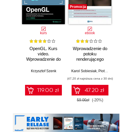
Promocja
Promocj
kurs
ebook
OpenGL. Kurs
Wprowadzenie do
Prze
video.
potoku
obrazó
Wprowadzenie do
renderującego
programowania
OpenGL
Prac
grafiki
Krzysztof Szenk
Karol Sobiesiak
,
Piotr Sydow
komputerowej
(47,20 zł najniższa cena z 30 dni)
(47,20 zł naj
119.00 zł
47.20 zł
59.00zł
(-20%)
59.0