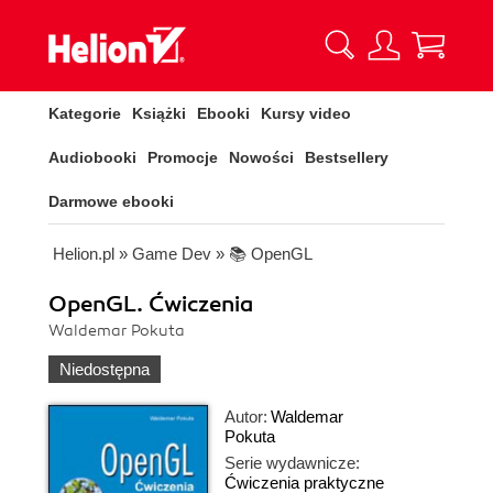
Kategorie
Książki
Ebooki
Kursy video
Audiobooki
Promocje
Nowości
Bestsellery
Darmowe ebooki
Helion.pl
»
Game Dev
»
📚 OpenGL
OpenGL. Ćwiczenia
Waldemar Pokuta
Niedostępna
Autor:
Waldemar
Pokuta
Serie wydawnicze:
Ćwiczenia praktyczne