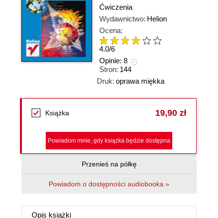
Ćwiczenia
Wydawnictwo:
Helion
Ocena:
4.0
/
6
Opinie:
8
Stron:
144
Druk:
oprawa miękka
19,90 zł
Książka
Powiadom mnie, gdy książka będzie dostępna
Przenieś na półkę
Powiadom o dostępności audiobooka »
Opis
książki