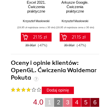
Excel 2021.
Arkusze Google.
Exc
Ćwiczenia
Ćwiczenia
Ćw
praktyczne
praktyczne
pr
Krzysztof Masłowski
Krzysztof Masłowski
Krzysz
(19,95 zł najniższa cena z 30 dni)
(19,95 zł najniższa cena z 30 dni)
(14,95 zł naj
21.15 zł
21.15 zł
39.90zł
(-47%)
39.90zł
(-47%)
29.9
Oceny i opinie klientów:
OpenGL. Ćwiczenia Waldemar
Pokuta
Dodaj opinię
4.0
1
2
3
4
5
6