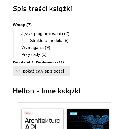
Spis treści
książki
Wstęp (7)
Język programowania (7)
Struktura modułu (8)
Wymagania (9)
Przykłady (9)
Rozdział 1. Podstawy (11)
pokaż cały spis treści
Na początku (11)
Punkty (12)
Rozmiar punktów (16)
Helion - inne książki
Linie (17)
Typ linii (17)
Trójkąty (18)
Głębia (19)
Widoczność (19)
Czworokąty (20)