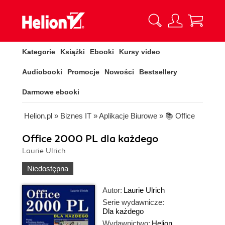
Kategorie
Książki
Ebooki
Kursy video
Audiobooki
Promocje
Nowości
Bestsellery
Darmowe ebooki
Helion.pl
»
Biznes IT
»
Aplikacje Biurowe
»
📚 Office
Office 2000 PL dla każdego
Laurie Ulrich
Niedostępna
Autor:
Laurie Ulrich
Serie wydawnicze:
Dla każdego
Wydawnictwo:
Helion