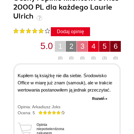
2000 PL dla każdego Laurie
Ulrich
Dodaj opinię
5.0
1
2
3
4
5
6
(0)
(0)
(0)
(0)
(3)
(0)
Kupiłem tą książkę nie dla siebie. Środowisko
Office w miarę już znam (samouk), ale w trakcie
wertowania postanowiłem ją jednak przeczytać.
Nie zawiodłem się, od czasu do czasu odkrywam
Rozwiń »
drobnostki, które potrafią uprzyjemnić pracę, a na
Opinia: Arkadiusz Joks
które nie zwracałem wcześniej uwagi. Uważam, iż
Ocena: 5
jest to książka godna polecenia, nie tylko dla
Opinia
czytelników początkujących.
niepotwierdzona
zakupem