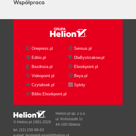
Współpraca
Korzystanie z opcji drukowania (88)
Podsumowanie (89)
Pytania i odpowiedzi (89)
Ćwiczenia (90)
Quiz (90)
Odpowiedzi (90)
Onepress.pl
Sensus.pl
Rozdział 4. Tworzenie złożonego dokumentu (91)
Editio.pl
DlaBystrzakow.pl
Kontrola układu dokumentu (91)
Bezdroza.pl
Ebookpoint.pl
Stosowanie wcięć (92)
Domyślne wartości tabulacji (94)
Videopoint.pl
Beya.pl
Definiowanie kroku tabulatora (95)
Czytalisek.pl
Sploty
Wpisywanie tekstu w układzie kolumnowym
Biblio.Ebookpoint.pl
(97)
Tworzenie struktury dokumentu za pomocą tabel
(99)
Helion.pl sp. z o.o.
Wstawianie tabeli (100)
ul. Kościuszki 1c
© Helion.pl 1991-2026
44-100 Gliwice
Wprowadzanie i edytowanie zawartości tabeli
tel. (32) 230-98-63
(101)
e-mail:
[wyświetl email]@helion.pl