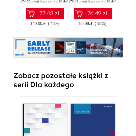
(74,50 zł najniższa cena z 30 dni)
(76,49 zł najniższa cena z 30 dni)
(254,15 zł 
problemów w
przedsiębiorstwie
77.48 zł
76.49 zł
149.00zł
(-48%)
89.99zł
(-15%)
299.0
Zobacz pozostałe książki z
serii Dla każdego