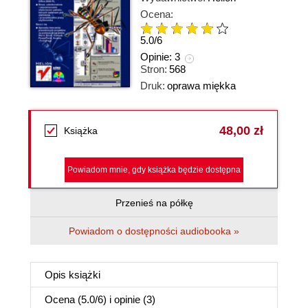
Ocena:
5.0
/
6
Opinie:
3
Stron:
568
Druk:
oprawa miękka
48,00 zł
Książka
Powiadom mnie, gdy książka będzie dostępna
Przenieś na półkę
Powiadom o dostępności audiobooka »
Opis
książki
Ocena (
5.0
/
6
) i opinie (3)