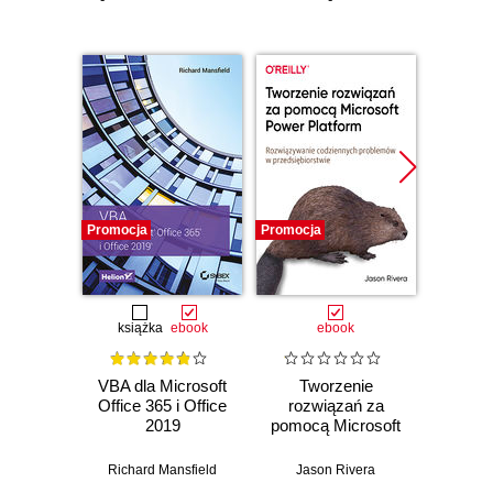
Promocja
Promocja
Promocj
książka
ebook
ebook
VBA dla Microsoft
Tworzenie
Micro
Office 365 i Office
rozwiązań za
Admi
2019
pomocą Microsoft
Co
Power Platform.
Rozwiązywanie
Richard Mansfield
Jason Rivera
Fabr
codziennych