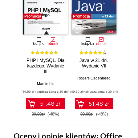
Promocja
Promocja
Promocj
książka
ebook
książka
ebook
ksią
PHP i MySQL. Dla
Java w 21 dni.
Szy
każdego. Wydanie
Wydanie VII
Jav
III
Wprow
jęz
Rogers Cadenhead
godzi
Marcin Lis
Phi
(49,50 zł najniższa cena z 30 dni)
(49,50 zł najniższa cena z 30 dni)
(34,50 zł naj
51.48 zł
51.48 zł
99.00zł
(-48%)
99.00zł
(-48%)
69.0
Oceny i opinie klientów: Office