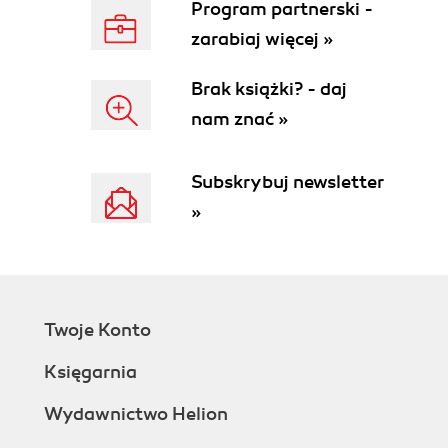
Program partnerski -
Tworzenie wpisów Autotekstu (64)
Podsumowanie (66)
zarabiaj więcej »
Pytania i odpowiedzi (66)
Ćwiczenia (67)
Brak książki? - daj
Quiz (67)
nam znać »
Odpowiedzi (67)
Rozdział 3. Rozbudowa prostych dokumentów
Subskrybuj newsletter
edytora Word (69)
»
Formatowanie znaku (69)
Zmiana czcionki (71)
Zmiana wielkości czcionki (73)
Stosowanie stylu (74)
Dostosowywanie układu strony (79)
Twoje Konto
Wstawianie numeracji stron (82)
Księgarnia
Zapisywanie nowej wersji istniejącego pliku (83)
Przeglądanie dokumentu (84)
Wydawnictwo Helion
Drukowanie dokumentu Office 2000 (87)
Drukowanie stron i zakresów (88)