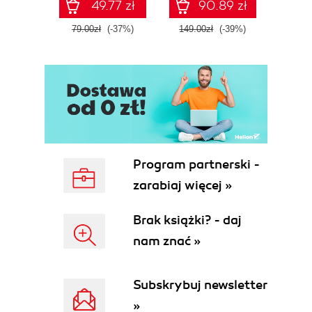
49.77 zł
90.89 zł
prak
zas
79.00zł
(-37%)
149.00zł
(-39%)
79.0
Wyd
Program partnerski -
zarabiaj więcej »
Brak książki? - daj
nam znać »
Subskrybuj newsletter
»