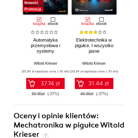
Nowość
Promocja
książka
ebook
książka
ebook
ksią
Automatyka
Elektrotechnika w
S
przemysłowa i
pigułce. I wszystko
elektr
systemy
jasne
ste
sterowania w
wy
pigułce
uzu
Witold Krieser
Witold Krieser
Wito
(35,94 zł najniższa cena z 30 dni)
(29,94 zł najniższa cena z 30 dni)
(29,94 zł naj
37.74 zł
31.44 zł
59.90zł
(-37%)
49.90zł
(-37%)
49.9
Oceny i opinie klientów:
Mechatronika w pigułce Witold
Krieser