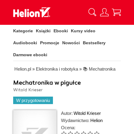
Kategorie
Książki
Ebooki
Kursy video
Audiobooki
Promocje
Nowości
Bestsellery
Darmowe ebooki
Helion.pl
»
Elektronika i robotyka
»
📚 Mechatronika
Mechatronika w pigułce
Witold Krieser
W przygotowaniu
Autor:
Witold Krieser
Wydawnictwo:
Helion
Ocena: