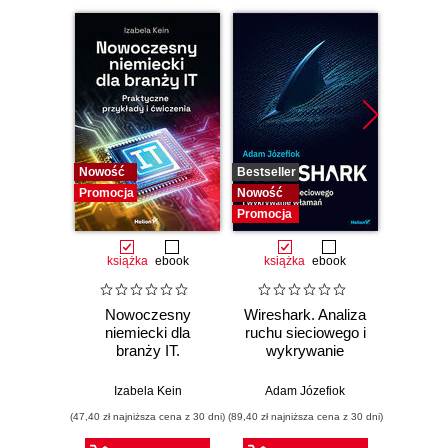
Nowość
Bestseller
Bestselle
Promocja
Nowość
Nowość
Promocja
Promocj
książka
ebook
książka
ebook
ksią
Nowoczesny
Wireshark. Analiza
SQL dl
niemiecki dla
ruchu sieciowego i
d
branży IT.
wykrywanie
Skutecz
Praktyczne
włamań
dane
przykłady i
war
Izabela Kein
Adam Józefiok
Jun Sha
ćwiczenia
wnios
(47,40 zł najniższa cena z 30 dni)
(89,40 zł najniższa cena z 30 dni)
(47,40 zł naj
zaaw
SQL n