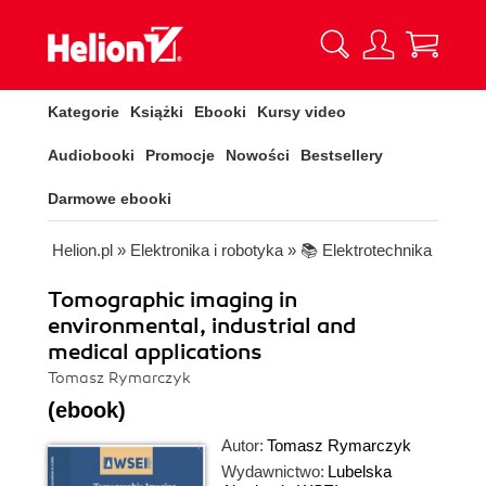
Kategorie
Książki
Ebooki
Kursy video
Audiobooki
Promocje
Nowości
Bestsellery
Darmowe ebooki
Helion.pl
»
Elektronika i robotyka
»
📚 Elektrotechnika
Tomographic imaging in
environmental, industrial and
medical applications
Tomasz Rymarczyk
(ebook)
Autor:
Tomasz Rymarczyk
Wydawnictwo:
Lubelska