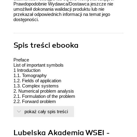
Prawdopodobnie Wydawca/Dostawca jeszcze nie
umożliwił dokonania walidacji produktu lub nie
przekazał odpowiednich informacji na temat jego
dostępności.
Spis treści
ebooka
Preface
List of important symbols
1 Introduction
1.1. Tomography
1.2. Fields of application
1.3. Complex systems
2. Numerical problem analysis
2.1. Formulation of the problem
2.2. Forward problem
2.3. Formulating the inverse problem
pokaż cały spis treści
2.4. Objective function
2.5. Sensitivity analysis
3. Tomographic methods
3.1. Genesis and types of tomography
Lubelska Akademia WSEI -
3.2. Electrical tomography