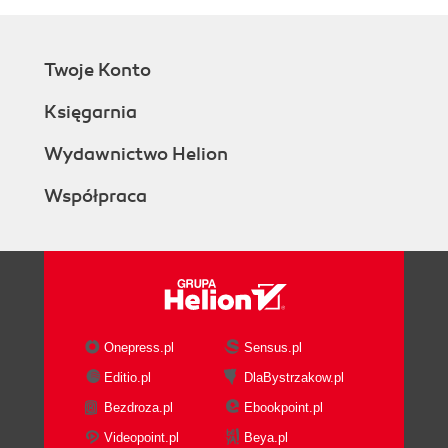
Twoje Konto
Księgarnia
Wydawnictwo Helion
Współpraca
Onepress.pl
Sensus.pl
Editio.pl
DlaBystrzakow.pl
Bezdroza.pl
Ebookpoint.pl
Videopoint.pl
Beya.pl