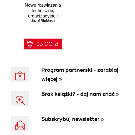
Nowe rozwiązania
techniczne,
organizacyjne i
informatyczne w
Józef Stokłosa
transporcie
33.00 zł
Program partnerski - zarabiaj
więcej »
Brak książki? - daj nam znać »
Subskrybuj newsletter »