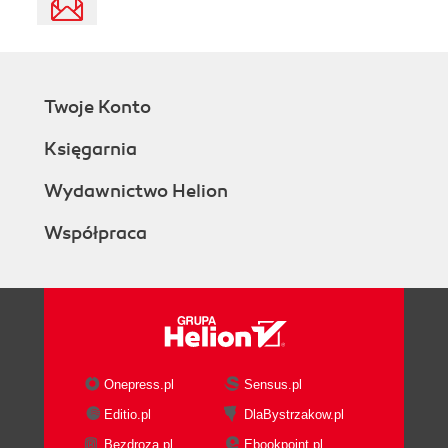
Twoje Konto
Księgarnia
Wydawnictwo Helion
Współpraca
Onepress.pl
Sensus.pl
Editio.pl
DlaBystrzakow.pl
Bezdroza.pl
Ebookpoint.pl