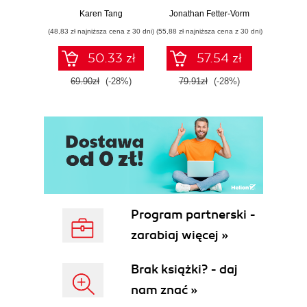
zdrowiu
Karen Tang
Jonathan Fetter-Vorm
Mich
ginekologicznym
(48,83 zł najniższa cena z 30 dni)
(55,88 zł najniższa cena z 30 dni)
(57,54 zł naj
(ale nigdy Ci nie
powiedziano)
50.33 zł
57.54 zł
69.90zł
(-28%)
79.91zł
(-28%)
79.9
Program partnerski -
zarabiaj więcej »
Brak książki? - daj
nam znać »