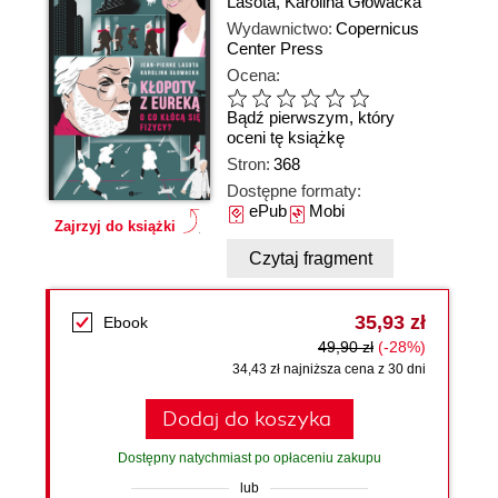
Lasota
,
Karolina Głowacka
Wydawnictwo:
Copernicus
Center Press
Ocena:
Bądź pierwszym, który
oceni tę książkę
Stron:
368
Dostępne formaty:
ePub
Mobi
Zajrzyj do książki
Czytaj fragment
35,93 zł
Ebook
49,90 zł
(-28%)
34,43 zł najniższa cena z 30 dni
Dodaj do koszyka
Dostępny natychmiast po opłaceniu zakupu
lub