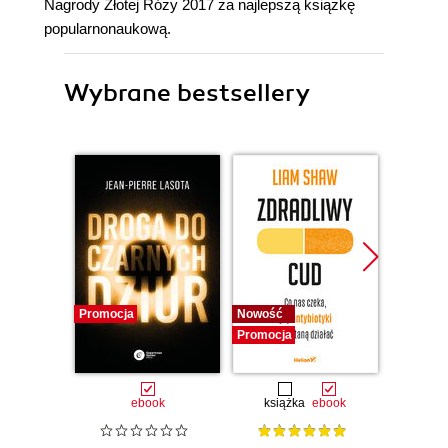
Nagrody Złotej Róży 2017 za najlepszą książkę
popularnonaukową.
Wybrane bestsellery
Promocja
Nowość
Nowość
Promocja
Promocj
ebook
książka
ebook
ksią