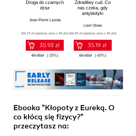
Droga do czarnych
Zdradliwy cud. Co
Działo 
dziur
nas czeka, gdy
lewit
antybiotyki
Zwario
przestaną działać
i j
Jean-Pierre Lasota
poważn
Liam Shaw
Carl
(34,73 zł najniższa cena z 30 dni)
(34,50 zł najniższa cena z 30 dni)
(29,95 zł naj
35.93 zł
35.19 zł
49.90zł
(-28%)
69.00zł
(-49%)
59.9
Ebooka
"Kłopoty z Eureką. O
co kłócą się fizycy?"
przeczytasz na: