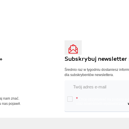
»
Subskrybuj newsletter 
Średnio raz w tygodniu dostaniesz infor
dla subskrybentów newslettera.
Daj nam znać.
*
Chcę otrzymywać na podany e-ma
u nas pojawił.
oraz nowościach wydawniczych.