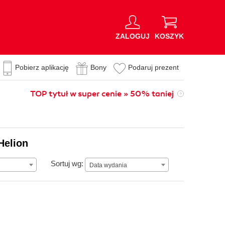
ZALOGUJ
KOSZYK
Pobierz aplikację
Bony
Podaruj prezent
TOP tytuł w super cenie » 50% taniej
Helion
Data wydania
Sortuj wg:
Data wydania