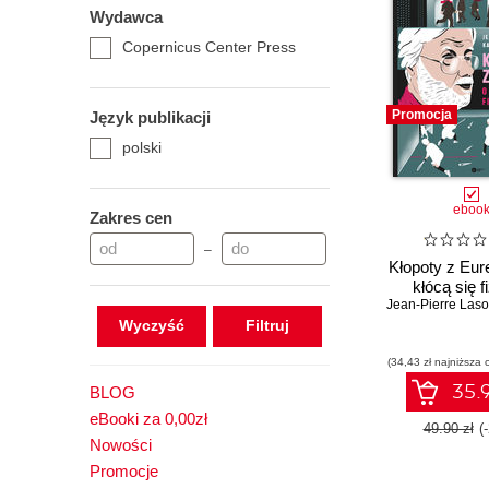
Wydawca
Copernicus Center Press
Promocja
Język publikacji
polski
eboo
Zakres cen
–
Kłopoty z Eur
kłócą się 
Jean-Pierre Laso
Wyczyść
(34,43 zł najniższa 
35.9
BLOG
eBooki za 0,00zł
49.90 zł
(
Nowości
Promocje