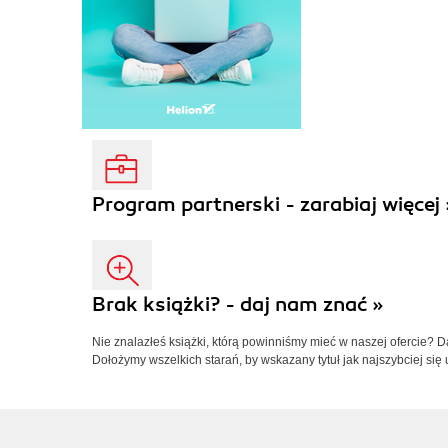
Program partnerski - zarabiaj więcej 
Brak książki? - daj nam znać »
Nie znalazłeś książki, którą powinniśmy mieć w naszej ofercie? 
Dołożymy wszelkich starań, by wskazany tytuł jak najszybciej się 