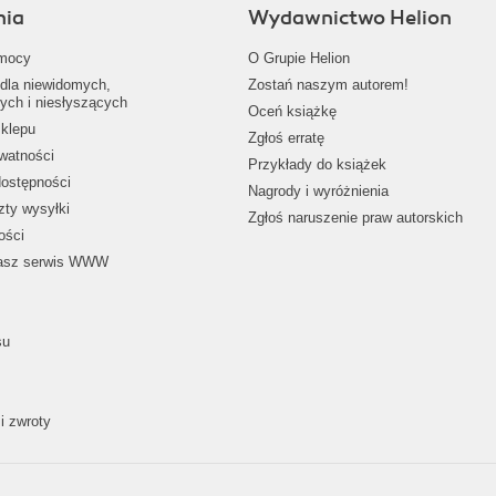
nia
Wydawnictwo Helion
mocy
O Grupie Helion
dla niewidomych,
Zostań naszym autorem!
ych i niesłyszących
Oceń książkę
klepu
Zgłoś erratę
ywatności
Przykłady do książek
dostępności
Nagrody i wyróżnienia
zty wysyłki
Zgłoś naruszenie praw autorskich
ości
nasz serwis WWW
su
i zwroty