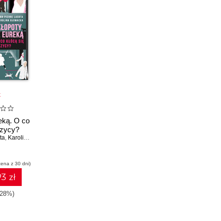
k
eką. O co
fizycy?
ta
,
Karolina Głowacka
cena z 30 dni)
3 zł
-28%)