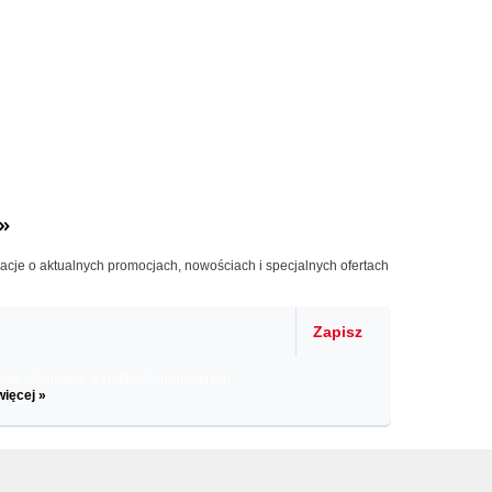
»
macje o aktualnych promocjach, nowościach i specjalnych ofertach
Zapisz
il informacje o zniżkach, promocjach
więcej »