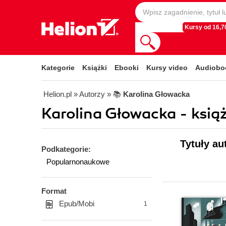
Kursy od 16,70
Kategorie
Książki
Ebooki
Kursy video
Audiobo
Helion.pl
» Autorzy
» 📚
Karolina Głowacka
Karolina Głowacka - książ
Tytuły au
Podkategorie:
Popularnonaukowe
Format
Epub/Mobi
1