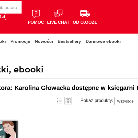
 zł
POMOC
LIVE CHAT
OD O,OOZŁ
oki
Promocje
Nowości
Bestsellery
Darmowe ebooki
ki, ebooki
tora: Karolina Głowacka dostępne w księgarni 
Pokaż produkty:
Wszystkie