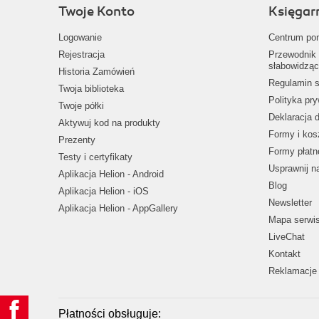
Twoje Konto
Księgar
Logowanie
Centrum po
Rejestracja
Przewodnik 
słabowidząc
Historia Zamówień
Regulamin s
Twoja biblioteka
Polityka pr
Twoje półki
Deklaracja 
Aktywuj kod na produkty
Formy i kos
Prezenty
Formy płatn
Testy i certyfikaty
Usprawnij 
Aplikacja Helion - Android
Blog
Aplikacja Helion - iOS
Newsletter
Aplikacja Helion - AppGallery
Mapa serwi
LiveChat
Kontakt
Reklamacje 
Płatności obsługuje: