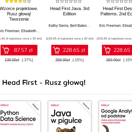
Wzorce projektowe.
Head First Java. 3rd
Head First Des
Rusz głową!
Edition
Patterns. 2nd Ed
Tworzenie
rozszerzalnego i
Gee
Kathy Sierra
,
Bert Bates
,
Trisha Gee
Eric Freeman
,
Elisabeth 
łatwego w utrzymaniu
ric Freeman
,
Elisabeth Robson
oprogramowania
3,40 zł najniższa cena z 30 dni)
(228,65 zł najniższa cena z 30 dni)
(228,65 zł najniższa cena 
obiektowego.
Wydanie II
87.57 zł
228.65 zł
228.65 
139.00zł
(-37%)
269.00zł
(-15%)
269.00zł
(-15
i Head First - Rusz głową!