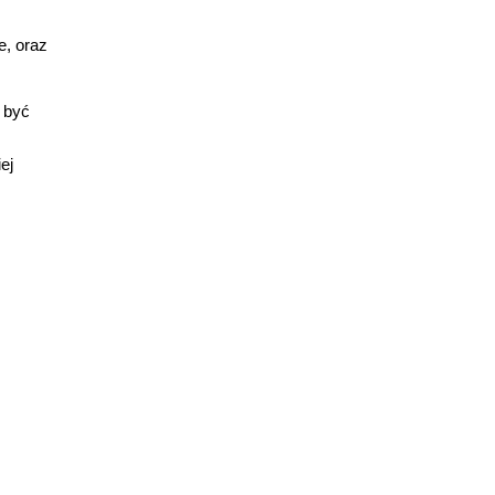
e, oraz
 być
ej