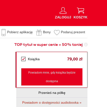
ZALOGUJ
KOSZYK
Pobierz aplikację
Bony
Podaruj prezent
TOP tytuł w super cenie » 50% taniej
79,00 zł
Książka
Powiadom mnie, gdy książka będzie
dostępna
Przenieś na półkę
Powiadom o dostępności audiobooka »