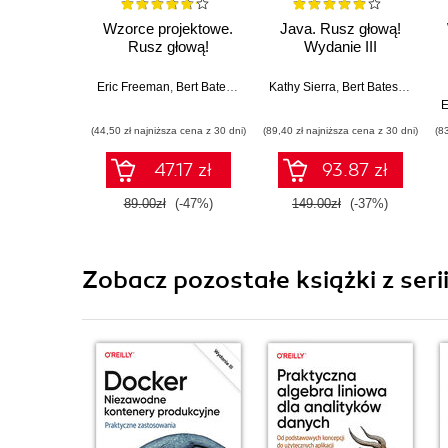
Wzorce projektowe.
Java. Rusz głową!
Rusz głową!
Wydanie III
Eric Freeman
,
Bert Bates
,
Kathy Sierra
Kathy Sierra
,
Elisabeth Robson
,
Bert Bates
,
Trisha 
E
(44,50 zł najniższa cena z 30 dni)
(89,40 zł najniższa cena z 30 dni)
(8
47.17 zł
93.87 zł
89.00zł
(-47%)
149.00zł
(-37%)
Zobacz pozostałe książki z seri