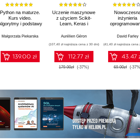
Python na maturze.
Uczenie maszynowe
Nowoczesn
Kurs video.
z użyciem Scikit-
inżynieria
Algorytmy i podstawy
Learn, Keras i
oprogramowan
języka. Rozwiązania
TensorFlow. Wydanie
Stosowanie
zadań maturalnych
III
skutecznych tec
trick Kua
Małgorzata Piekarska
,
Pramod Sadalage
Aurélien Géron
David Farley
szybszego roz
(107,40 zł najniższa cena z 30 dni)
(41,40 zł najniższa cena 
oprogramowan
wyższej jakoś
139.00 zł
112.77 zł
43.47 
179.00zł
(-37%)
69.00zł
(-37%