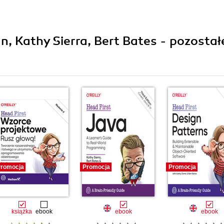
n, Kathy Sierra, Bert Bates - pozostał
romocja
Promocja
Promocja
książka
ebook
ebook
ebook