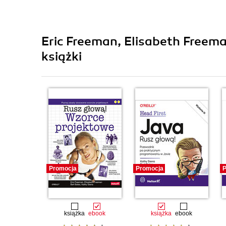
Eric Freeman, Elisabeth Freema
książki
Promocja
Promocja
P
książka
ebook
książka
ebook