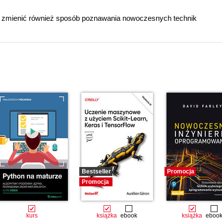
 zmienić również sposób poznawania nowoczesnych technik
Bestseller
Promocja
Promocja
kurs
książka
ebook
książka
eboo