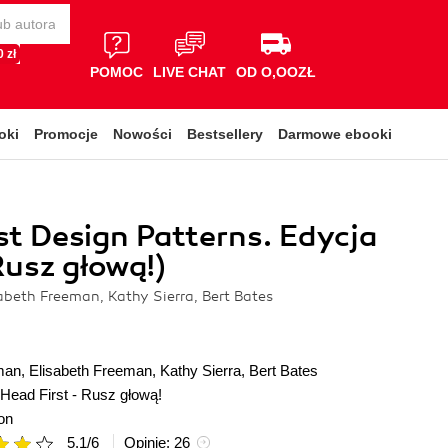
 zł
POMOC
LIVE CHAT
OD O,OOZŁ
oki
Promocje
Nowości
Bestsellery
Darmowe ebooki
st Design Patterns. Edycja
Rusz głową!)
abeth Freeman, Kathy Sierra, Bert Bates
man
,
Elisabeth Freeman
,
Kathy Sierra
,
Bert Bates
Head First - Rusz głową!
on
5.1
/
6
Opinie:
26