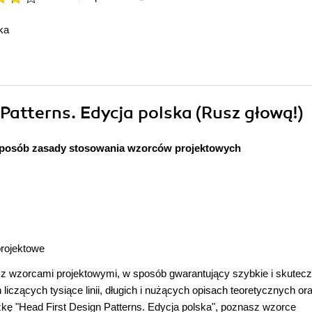
ka
 Patterns. Edycja polska (Rusz głową!)
sposób zasady stosowania wzorców projektowych
projektowe
 z wzorcami projektowymi, w sposób gwarantujący szybkie i skutec
liczących tysiące linii, długich i nużących opisach teoretycznych or
ę "Head First Design Patterns. Edycja polska", poznasz wzorce