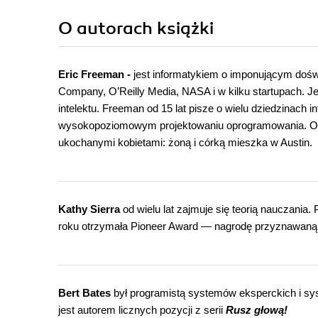
O autorach
książki
Eric Freeman -
jest informatykiem o imponującym doś
Company, O’Reilly Media, NASA i w kilku startupach. Je
intelektu. Freeman od 15 lat pisze o wielu dziedzinach i
wysokopoziomowym projektowaniu oprogramowania. Ob
ukochanymi kobietami: żoną i córką mieszka w Austin.
Kathy Sierra
od wielu lat zajmuje się teorią nauczania
roku otrzymała Pioneer Award — nagrodę przyznawaną p
Bert Bates
był programistą systemów eksperckich i sy
jest autorem licznych pozycji z serii
Rusz głową!