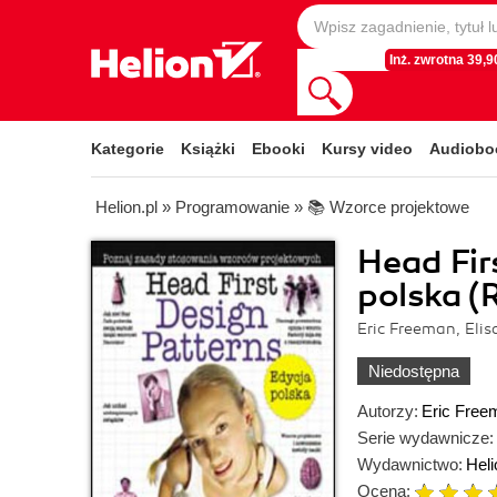
Inż. zwrotna 39,90
Kategorie
Książki
Ebooki
Kursy video
Audiobo
Helion.pl
»
Programowanie
»
📚 Wzorce projektowe
Head Fir
polska (
Eric Freeman, Elis
Niedostępna
Autorzy:
Eric Free
Serie wydawnicze:
Wydawnictwo:
Heli
Ocena: