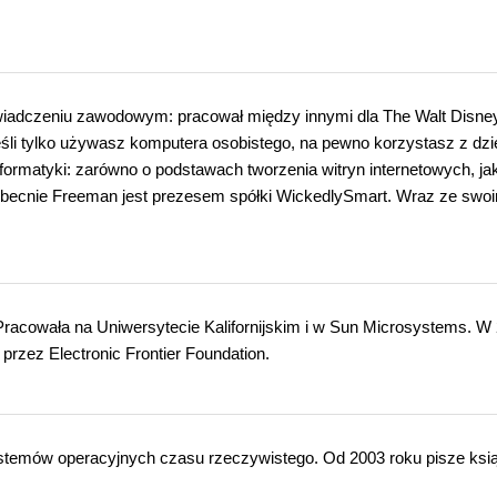
wiadczeniu zawodowym: pracował między innymi dla The Walt Disne
śli tylko używasz komputera osobistego, na pewno korzystasz z dzie
nformatyki: zarówno o podstawach tworzenia witryn internetowych, jak
ecnie Freeman jest prezesem spółki WickedlySmart. Wraz ze swoi
. Pracowała na Uniwersytecie Kalifornijskim i w Sun Microsystems. W
rzez Electronic Frontier Foundation.
stemów operacyjnych czasu rzeczywistego. Od 2003 roku pisze ksią