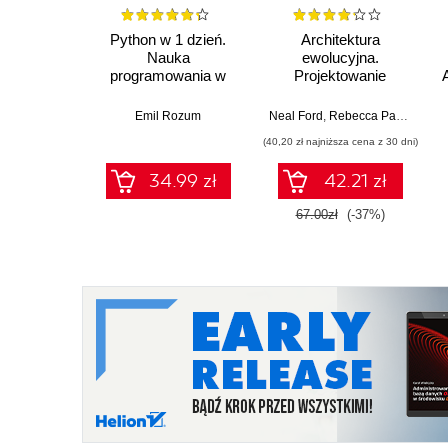
Python w 1 dzień.
Architektura
Nauka
ewolucyjna.
programowania w
Projektowanie
Pythonie w 24
oprogramowania i
godziny od A do Z
wsparcie zmian.
Emil Rozum
Neal Ford
,
Rebecca Parsons
,
Pa
Wydanie II
(40,20 zł najniższa cena z 30 dni)
34.99 zł
42.21 zł
67.00zł
(-37%)