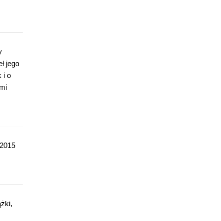
y
ł jego
 i o
mi
 2015
żki,