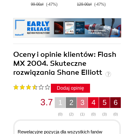
99.00zł
(-47%)
129.00zł
(-47%)
99.0
Oceny i opinie klientów: Flash
MX 2004. Skuteczne
rozwiązania Shane Elliott
Dodaj opinię
3.7
1
2
3
4
5
6
(0)
(2)
(1)
(0)
(3)
(0)
Rewelacyjne pozycja dla wszystkich fanów