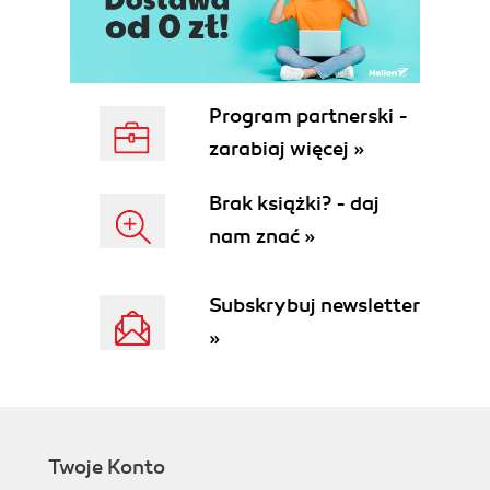
Precz z konturem! (42)
Kropla w kroplę (42)
Punkt obrotu (43)
Ochrona hasłem (43)
Wybór całego kształtu (44)
Program partnerski -
Zaokrąglanie rogu (44)
zarabiaj więcej »
Zacznijmy od środka (45)
Orientuj tekst (45)
Brak książki? - daj
Zawijać czy wydłużać (46)
nam znać »
Rozprostuj lasso! (46)
Pojedynczo proszę, drodzy panowie! (47)
Czarno na białym (47)
Subskrybuj newsletter
Superkształtownik (48)
»
Blokujemy niesforne gradienty (48)
Wzajemny pociąg (49)
Pojedynczo proszę, drogie panie! (49)
Kupą, mości panowie (50)
Piszemy od kliknięcia lub od przeciągnięcia (50)
Twoje Konto
Własne kontury (51)