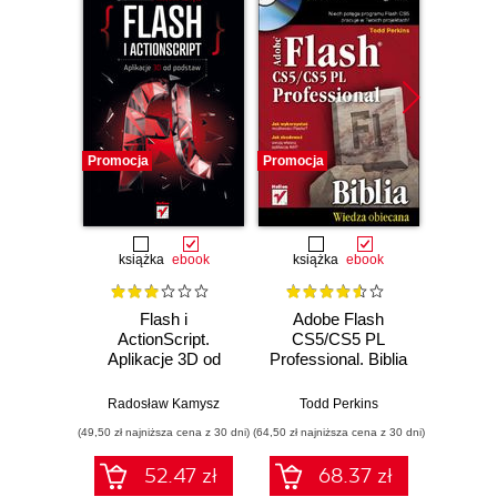
Promocja
Promocja
Promocj
książka
ebook
książka
ebook
ksią
Flash i
Adobe Flash
Action
ActionScript.
CS5/CS5 PL
Aplikacje 3D od
Professional. Biblia
podstaw
Roger Br
Radosław Kamysz
Todd Perkins
(49,50 zł najniższa cena z 30 dni)
(64,50 zł najniższa cena z 30 dni)
(49,50 zł naj
52.47 zł
68.37 zł