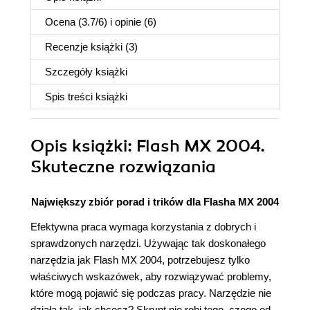
Ocena (
3.7
/
6
) i opinie (6)
Recenzje
książki
(3)
Szczegóły
książki
Spis treści
książki
Opis
książki
: Flash MX 2004.
Skuteczne rozwiązania
Największy zbiór porad i trików dla Flasha MX 2004
Efektywna praca wymaga korzystania z dobrych i
sprawdzonych narzędzi. Używając tak doskonałego
narzędzia jak Flash MX 2004, potrzebujesz tylko
właściwych wskazówek, aby rozwiązywać problemy,
które mogą pojawić się podczas pracy. Narzędzie nie
działa tak, jak chcesz? Skrypt nie robi tego, czego od