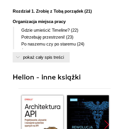
Rozdział 1. Zrobię z Tobą porządek (21)
Organizacja miejsca pracy
Gdzie umieścić Timeline? (22)
Potrzebuję przestrzeni! (23)
Po naszemu czy po staremu (24)
Żegnaj, Gienia (24)
pokaż cały spis treści
Zwijane elementy (25)
Opuszczamy doki (26)
Pozbądźmy się Timeline (27)
Helion - inne książki
Biblioteka się panoszy (27)
Opisujmy warstwy (28)
Ukryta nazwa warstwy to... (28)
Porównywanie sąsiadów (29)
Efekt kaskadowy (30)
Szybkie wyświetlanie dokumentów (30)
Dokowanie i uwalnianie (31)
Coś znajomego (31)