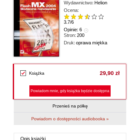
Wydawnictwo:
Helion
Ocena:
3.7
/
6
Opinie:
6
Stron:
200
Druk:
oprawa miękka
29,90 zł
Książka
Powiadom mnie, gdy książka będzie dostępna
Przenieś na półkę
Powiadom o dostępności audiobooka »
Opis
książki