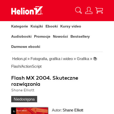
Kategorie
Książki
Ebooki
Kursy video
Audiobooki
Promocje
Nowości
Bestsellery
Darmowe ebooki
Helion.pl
»
Fotografia, grafika i wideo
»
Grafika
»
📚
Flash/ActionScript
Flash MX 2004. Skuteczne
rozwiązania
Shane Elliott
Niedostępna
Autor:
Shane Elliott