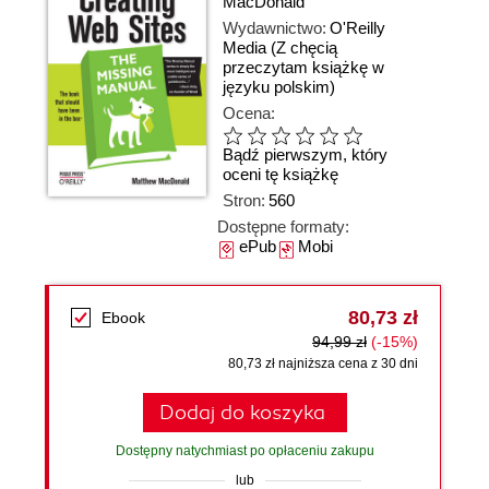
MacDonald
Wydawnictwo:
O'Reilly
Media
(Z chęcią
przeczytam książkę w
języku polskim)
Ocena:
Bądź pierwszym, który
oceni tę książkę
Stron:
560
Dostępne formaty:
ePub
Mobi
80,73 zł
Ebook
94,99 zł
(-15%)
80,73 zł najniższa cena z 30 dni
Dodaj do koszyka
Dostępny natychmiast po opłaceniu zakupu
lub