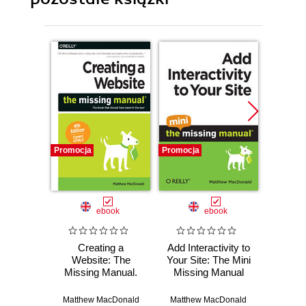
Promocja
Promocja
Promocj
ebook
ebook
Creating a
Add Interactivity to
Attrac
Website: The
Your Site: The Mini
Your Si
Missing Manual.
Missing Manual
Miss
4th Edition
Matthew MacDonald
Matthew MacDonald
Matthe