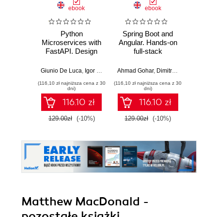
ebook
ebook
Python
Spring Boot and
PHP P
Microservices with
Angular. Hands-on
in the 
FastAPI. Design
full-stack
fa
production-ready,
development with
applic
AI-enabled
Java, Spring,
GenA
Giunio De Luca
,
Igor Benav
Ahmad Gohar
,
Dimitrios Kyriakakis
Doug Bie
microservices with
Angular and
PHP fe
(116,10 zł najniższa cena z 30
(116,10 zł najniższa cena z 30
(116,10 zł 
Python
TypeScript -
produ
dni)
dni)
Second Edition
wo
116.10 zł
116.10 zł
129.00zł
(-10%)
129.00zł
(-10%)
129.0
Matthew MacDonald -
pozostałe książki