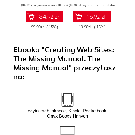
(84,92 zł najniższa cena z 30 dni)
(16,92 zł najniższa cena z 30 dni)
(16,92 zł naj
84.92 zł
16.92 zł
99.90zł
(-15%)
19.90zł
(-15%)
19.9
Ebooka
"Creating Web Sites:
The Missing Manual. The
Missing Manual"
przeczytasz
na:
czytnikach Inkbook, Kindle, Pocketbook,
Onyx Booxs i innych