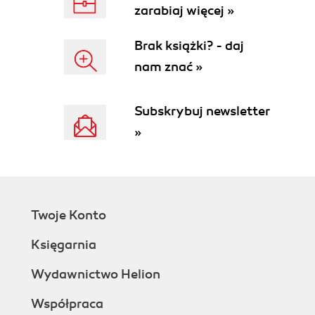
2.3. The HTML Document
zarabiaj więcej »
2.3.1. Adding a Title
2.3.2. Line Breaks and Text Flow
Brak książki? - daj
2.3.3. Where Are All the Pictures?
nam znać »
2.3.4. The 10 Most Important Tags
(and a Few More)
2.3.5. Common Mistakes
Subskrybuj newsletter
2.3.5.1. Missing a closing tag
»
2.3.5.2. Endless tags
2.3.5.3. Handling special
characters with caution
2.4. XHTML
2.4.1. Creating a Valid XHTML Page
Twoje Konto
2.4.1.1. The basics
2.4.1.2. The document type
Księgarnia
definition
2.4.1.3. A valid XHTML page
Wydawnictwo Helion
3. Putting Your Page on the Web
Współpraca
3.1. How Web Hosting Works