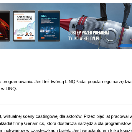
 o programowaniu. Jest też twórcą LINQPada, popularnego narzędzia
 w LINQ.
, wirtualnej sceny castingowej dla aktorów. Przez pięć lat pracował 
akładał firmę Genamics, która dostarcza narzędzia dla programistów 
minokwasów w cząsteczkach białek. Jest współautorem kilku książ