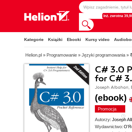
Inż. zwrotna 39,90
Kategorie
Książki
Ebooki
Kursy video
Audiobo
Helion.pl
»
Programowanie
»
Języki programowania
»
C# 3.0 P
for C# 3
Joseph Albahari, 
(ebook)
Promocja
Autorzy:
Joseph Al
Wydawnictwo:
O'Re