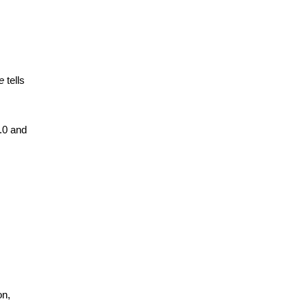
e
tells
.0 and
on,