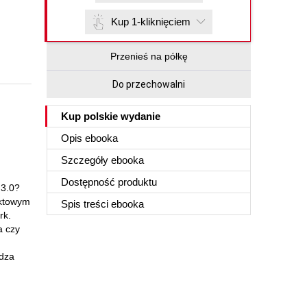
Kup 1-kliknięciem
Przenieś na półkę
Do przechowalni
Kup polskie wydanie
Opis
ebooka
Szczegóły
ebooka
Dostępność produktu
 3.0?
ektowym
Spis treści
ebooka
rk.
a czy
edza