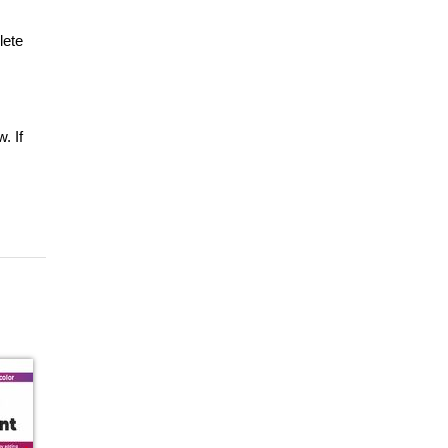
lete
. If