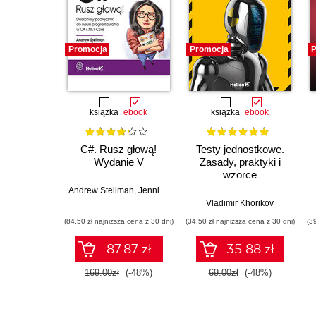
Promocja
Promocja
P
książka
ebook
książka
ebook
C#. Rusz głową!
Testy jednostkowe.
Wydanie V
Zasady, praktyki i
wzorce
Andrew Stellman
,
Jennifer Greene
Vladimir Khorikov
(84,50 zł najniższa cena z 30 dni)
(34,50 zł najniższa cena z 30 dni)
(3
87.87 zł
35.88 zł
169.00zł
(-48%)
69.00zł
(-48%)