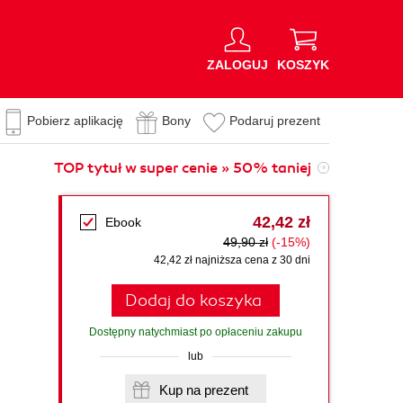
ZALOGUJ
KOSZYK
Pobierz aplikację
Bony
Podaruj prezent
TOP tytuł w super cenie » 50% taniej
42,42 zł
Ebook
49,90 zł
(-15%)
42,42 zł najniższa cena z 30 dni
Dodaj do koszyka
Dostępny natychmiast po opłaceniu zakupu
lub
Kup na prezent