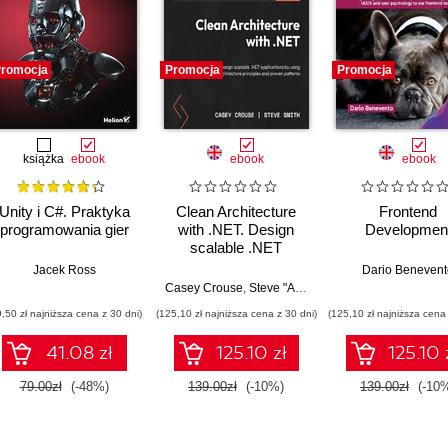
romocja
Promocja
Promocja
książka
ebook
ebook
ebook
Unity i C#. Praktyka
Clean Architecture
Frontend
programowania gier
with .NET. Design
Developmen
scalable .NET
applications by using
Jacek Ross
Dario Benevent
Clean Architecture
Casey Crouse
,
Steve "Ardalis" Smith
,
Jason Taylor
principles and proven
9,50 zł najniższa cena z 30 dni)
(125,10 zł najniższa cena z 30 dni)
(125,10 zł najniższa cena 
patterns
41.08 zł
125.10 zł
125.10 
79.00zł
(-48%)
139.00zł
(-10%)
139.00zł
(-10