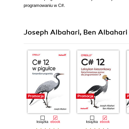
programowaniu w C#.
Joseph Albahari, Ben Albahari 
Promocja
Promocja
P
książka
ebook
książka
ebook