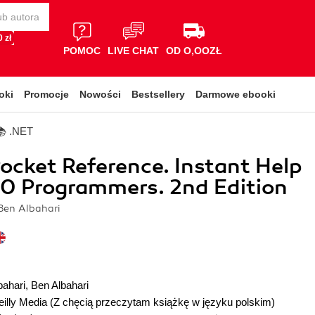
 zł
POMOC
LIVE CHAT
OD O,OOZŁ
oki
Promocje
Nowości
Bestsellery
Darmowe ebooki
📚 .NET
ocket Reference. Instant Help
.0 Programmers. 2nd Edition
Ben Albahari
bahari
,
Ben Albahari
illy Media
(Z chęcią przeczytam książkę w języku polskim)