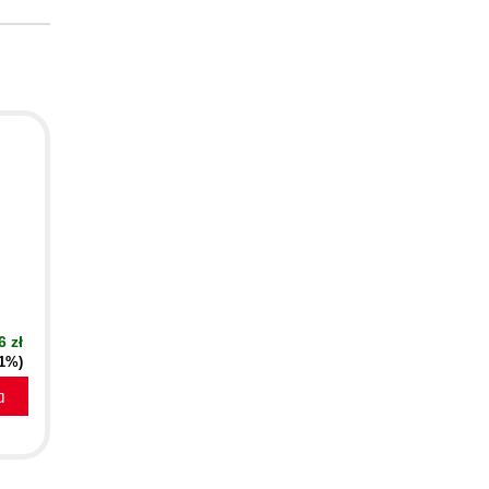
d
6 zł
21%)
a