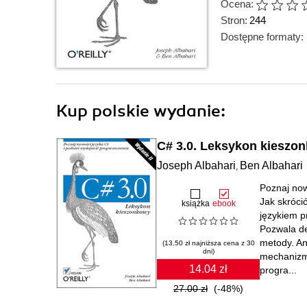
Ocena:
Stron:
244
Dostępne formaty:
Kup polskie wydanie:
C# 3.0. Leksykon kieszon
Joseph Albahari
Ben Albahari
,
Poznaj no
Jak skróci
książka
ebook
językiem p
Pozwala de
metody. An
(13.50 zł najniższa cena z 30
dni)
mechanizmó
14.04 zł
progra...
27.00 zł
(-48%)