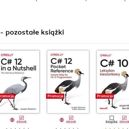
- pozostałe książki
romocja
Promocja
Promocja
ebook
ebook
książka
eboo