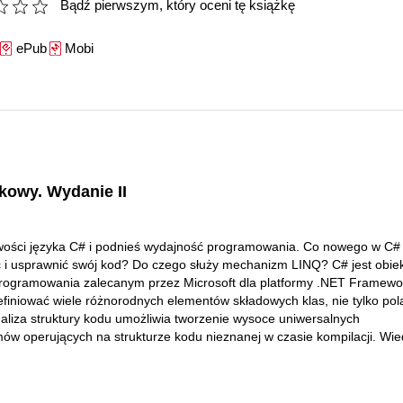
Bądź pierwszym, który oceni tę książkę
ePub
Mobi
kowy. Wydanie II
wości języka C# i podnieś wydajność programowania. Co nowego w C#
ć i usprawnić swój kod? Do czego służy mechanizm LINQ? C# jest obi
rogramowania zalecanym przez Microsoft dla platformy .NET Framewo
finiować wiele różnorodnych elementów składowych klas, nie tylko pol
aliza struktury kodu umożliwia tworzenie wysoce uniwersalnych
w operujących na strukturze kodu nieznanej w czasie kompilacji. Wi