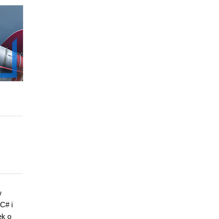
w
C# i
ek o