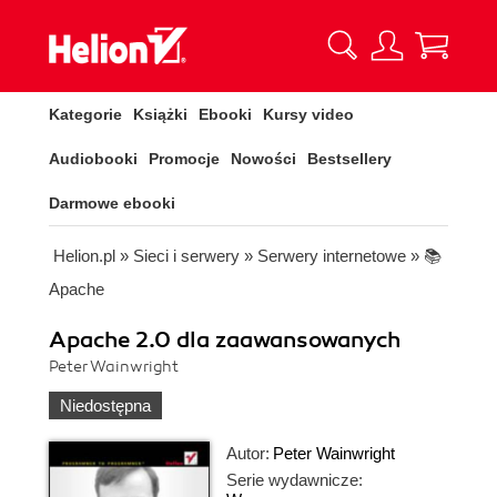
Kategorie
Książki
Ebooki
Kursy video
Audiobooki
Promocje
Nowości
Bestsellery
Darmowe ebooki
Helion.pl
»
Sieci i serwery
»
Serwery internetowe
»
📚
Apache
Apache 2.0 dla zaawansowanych
Peter Wainwright
Niedostępna
Autor:
Peter Wainwright
Serie wydawnicze: