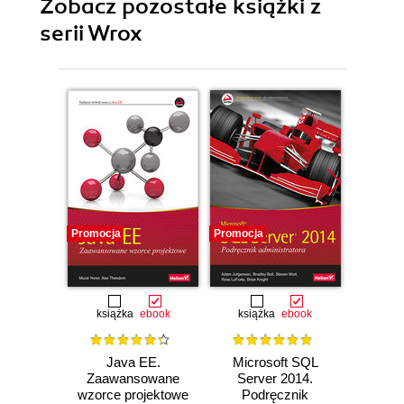
Zobacz pozostałe książki z
serii Wrox
Promocja
Promocja
Promocj
książka
ebook
książka
ebook
ksią
Java EE.
Microsoft SQL
Progra
Zaawansowane
Server 2014.
prac
wzorce projektowe
Podręcznik
rekruta