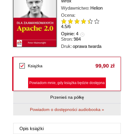
Wrox
Wydawnictwo:
Helion
Ocena:
4.5
/
6
Opinie:
4
Stron:
984
Druk:
oprawa twarda
99,90 zł
Książka
Powiadom mnie, gdy książka będzie dostępna
Przenieś na półkę
Powiadom o dostępności audiobooka »
Opis
książki