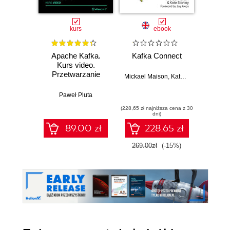
kurs
ebook
Apache Kafka.
Kafka Connect
Buildi
Kurs video.
Pipe
Przetwarzanie
Apac
Mickael Maison
,
Kate Stanley
danych w czasie
Use
rzeczywistym
pro
Paweł Pluta
Jan
mode
(228,65 zł najniższa cena z 30
(125,10 zł 
batch
dni)
data 
89.00 zł
228.65 zł
269.00zł
(-15%)
139.0