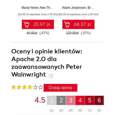
administratora
IT. W
Murat Yener
,
Alex Theedom
Adam Jorgensen
,
Bradley Ball
John Mo
,
Steve
(24,50 zł najniższa cena z 30 dni)
(64,50 zł najniższa cena z 30 dni)
(24,50 zł naj
25.97 zł
68.37 zł
49.00zł
(-47%)
129.00zł
(-47%)
49.0
Oceny i opinie klientów:
Apache 2.0 dla
zaawansowanych Peter
Wainwright
Dodaj opinię
4.5
1
2
3
4
5
6
(1)
(0)
(0)
(0)
(1)
(2)