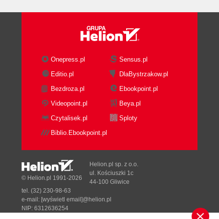
Zatrzymanie serwera (94)
Automatyczne uruchamianie serwera (94)
Testowanie serwera (98)
Testowanie przy pomocy przeglądarki (98)
Testowanie z wiersza poleceń lub program
Onepress.pl
Sensus.pl
terminalowego (99)
Editio.pl
DlaBystrzakow.pl
Testowanie konfiguracji serwera bez jego
Bezdroza.pl
Ebookpoint.pl
uruchamiania (101)
Informacja o stanie serwera w wierszu
Videopoint.pl
Beya.pl
poleceń (102)
Czytalisek.pl
Sploty
Graficzne narzędzia konfiguracyjne (103)
Biblio.Ebookpoint.pl
Comanche (103)
TkApache (106)
LinuxConf (107)
Helion.pl sp. z o.o.
Webmin (107)
ul. Kościuszki 1c
© Helion.pl 1991-2026
44-100 Gliwice
ApacheConf (110)
tel. (32) 230-98-63
Inne narzędzia konfiguracyjne (111)
e-mail:
[wyświetl email]@helion.pl
NIP: 6312636254
Rozdział 3. Budowa Apache według własnych
Regon: 241989027