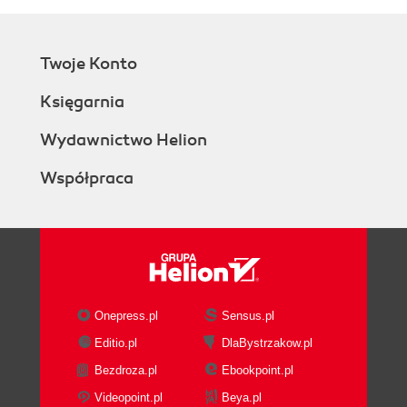
Twoje Konto
Księgarnia
Wydawnictwo Helion
Współpraca
Onepress.pl
Sensus.pl
Editio.pl
DlaBystrzakow.pl
Bezdroza.pl
Ebookpoint.pl
Videopoint.pl
Beya.pl