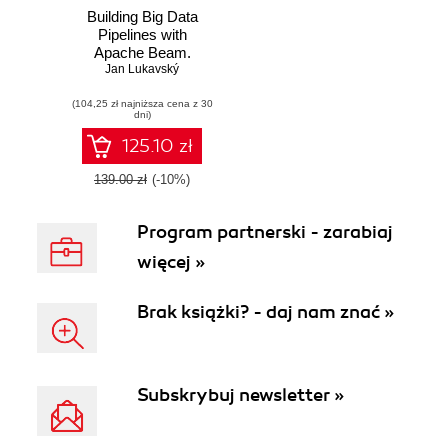
Building Big Data
Pipelines with
Apache Beam.
Use a single
Jan Lukavský
programming
(104,25 zł najniższa cena z 30
model for both
dni)
batch and stream
data processing
125.10 zł
139.00 zł
(-10%)
Program partnerski - zarabiaj
więcej »
Brak książki? - daj nam znać »
Subskrybuj newsletter »