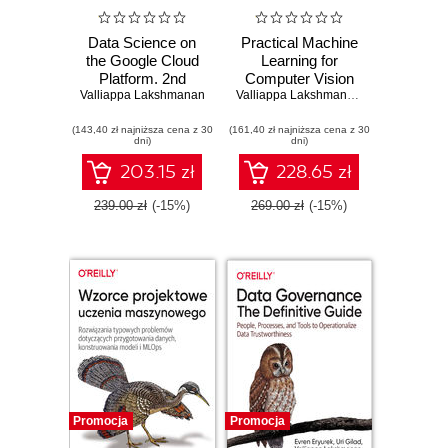
Data Science on
Practical Machine
the Google Cloud
Learning for
Platform. 2nd
Computer Vision
Valliappa Lakshmanan
Edition
Valliappa Lakshmanan
,
Martin Görner
,
(143,40 zł najniższa cena z 30
(161,40 zł najniższa cena z 30
dni)
dni)
203.15 zł
228.65 zł
239.00 zł
(-15%)
269.00 zł
(-15%)
Promocja
Promocja