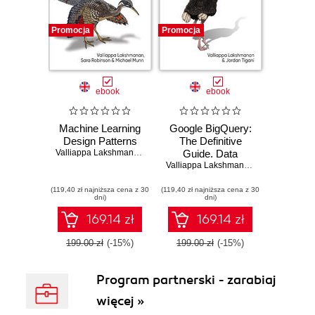
Promocja
Promocja
ebook
ebook
Machine Learning
Google BigQuery:
Design Patterns
The Definitive
Valliappa Lakshmanan
,
Sara Robinson
Guide. Data
,
Michael Munn
Warehousing,
Valliappa Lakshmanan
,
Jordan Tigani
Analytics, and
(119,40 zł najniższa cena z 30
(119,40 zł najniższa cena z 30
Machine Learning
dni)
dni)
at Scale
169.14 zł
169.14 zł
199.00 zł
(-15%)
199.00 zł
(-15%)
Program partnerski - zarabiaj
więcej »