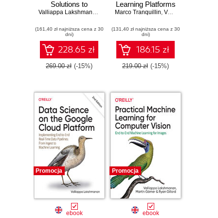
Solutions to
Learning Platforms
Common
Valliappa Lakshmanan
,
Hannes Hapke
Marco Tranquillin
,
Valliappa Lakshmanan
Challenges When
(161,40 zł najniższa cena z 30
Building GenAI
(131,40 zł najniższa cena z 30
dni)
dni)
Agents and
Applications
228.65 zł
186.15 zł
269.00 zł
(-15%)
219.00 zł
(-15%)
Promocja
Promocja
ebook
ebook