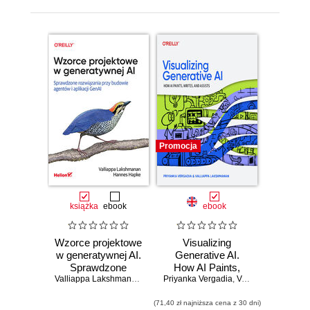
Promocja
książka
ebook
ebook
Wzorce projektowe
Visualizing
w generatywnej AI.
Generative AI.
Sprawdzone
How AI Paints,
rozwiązania przy
Valliappa Lakshmanan
,
Hannes Hapke
Writes, and Assists
Priyanka Vergadia
,
Valliappa Lakshmanan
budowie agentów i
aplikacji GenAI
(71,40 zł najniższa cena z 30 dni)