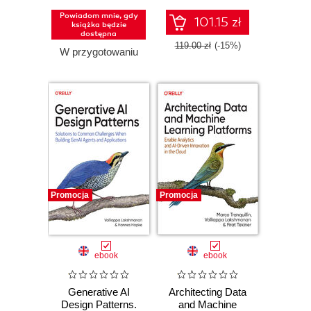
Powiadom mnie, gdy
101.15 zł
książka będzie
dostępna
119.00 zł
(-15%)
W przygotowaniu
Promocja
Promocja
ebook
ebook
Generative AI
Architecting Data
Design Patterns.
and Machine