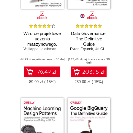
ebook
ebook
Wzorce projektowe
Data Governance:
uczenia
The Definitive
maszynowego.
Guide
Rozwiązania
Valliappa Lakshmanan
,
Sara Robinson
Evren Eryurek
,
Michael Munn
,
Uri Gilad
,
Valliappa La
typowych
(44,99 zł najniższa cena z 30 dni)
problemów
(143,40 zł najniższa cena z 30
dni)
dotyczących
przygotowania
76.49 zł
203.15 zł
danych,
konstruowania
89.99 zł
(-15%)
239.00 zł
(-15%)
modeli i MLOps