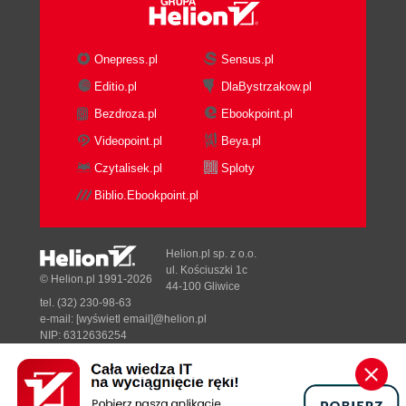
Onepress.pl
Sensus.pl
Editio.pl
DlaBystrzakow.pl
Bezdroza.pl
Ebookpoint.pl
Videopoint.pl
Beya.pl
Czytalisek.pl
Sploty
Biblio.Ebookpoint.pl
Helion.pl sp. z o.o.
ul. Kościuszki 1c
© Helion.pl 1991-2026
44-100 Gliwice
tel. (32) 230-98-63
e-mail:
[wyświetl email]@helion.pl
NIP: 6312636254
Regon: 241989027
Designed with ♥ by
Tonik.pl