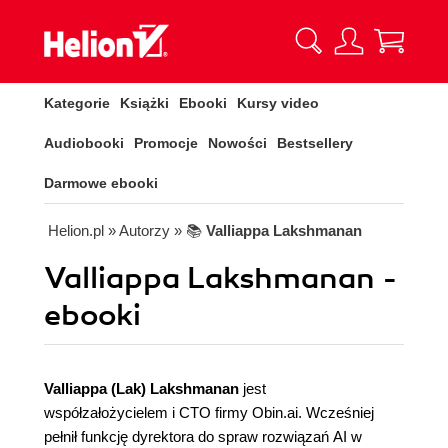
Kategorie
Książki
Ebooki
Kursy video
Audiobooki
Promocje
Nowości
Bestsellery
Darmowe ebooki
Helion.pl
» Autorzy
» 📚
Valliappa Lakshmanan
Valliappa Lakshmanan -
ebooki
Valliappa (Lak) Lakshmanan
jest
współzałożycielem i CTO firmy Obin.ai. Wcześniej
pełnił funkcję dyrektora do spraw rozwiązań AI w