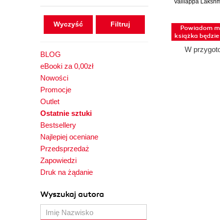
Valliappa Laksh
rozwiązani
budowie ag
aplikacji
Wyczyść
Powiadom mn
książka będzi
W przygot
BLOG
eBooki za 0,00zł
Nowości
Promocje
Outlet
Ostatnie sztuki
Bestsellery
Najlepiej oceniane
Przedsprzedaż
Zapowiedzi
Druk na żądanie
Wyszukaj autora