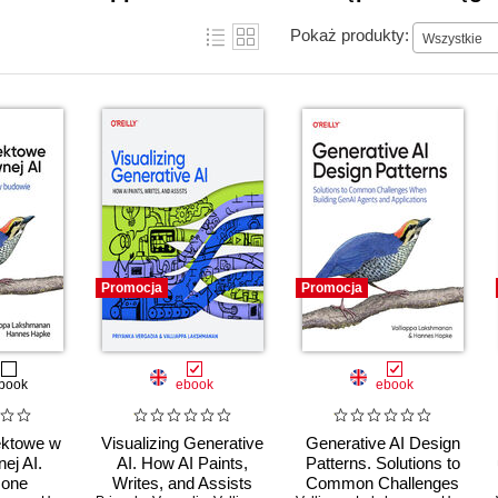
Pokaż produkty:
Wszystkie
Promocja
Promocja
book
ebook
ebook
ektowe w
Visualizing Generative
Generative AI Design
ej AI.
AI. How AI Paints,
Patterns. Solutions to
zone
Writes, and Assists
Common Challenges