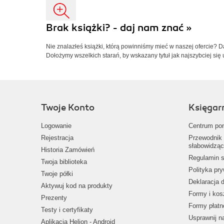
Brak książki? - daj nam znać »
Nie znalazłeś książki, którą powinniśmy mieć w naszej ofercie? 
Dołożymy wszelkich starań, by wskazany tytuł jak najszybciej się 
Twoje Konto
Księgar
Logowanie
Centrum po
Rejestracja
Przewodnik 
słabowidząc
Historia Zamówień
Regulamin s
Twoja biblioteka
Polityka pr
Twoje półki
Deklaracja 
Aktywuj kod na produkty
Formy i kos
Prezenty
Formy płatn
Testy i certyfikaty
Usprawnij 
Aplikacja Helion - Android