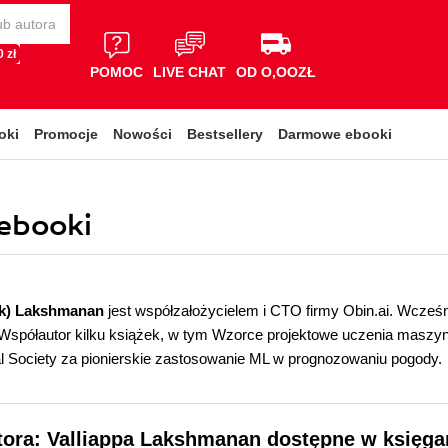
 zł
POMOC
LIVE CHAT
OD O,OOZŁ
oki
Promocje
Nowości
Bestsellery
Darmowe ebooki
ebooki
ak) Lakshmanan
jest współzałożycielem i CTO firmy Obin.ai. Wcześni
Współautor kilku książek, w tym Wzorce projektowe uczenia maszyn
l Society za pionierskie zastosowanie ML w prognozowaniu pogody.
tora: Valliappa Lakshmanan dostępne w księga