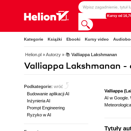
Kursy od 16,70
Kategorie
Książki
Ebooki
Kursy video
Audiobo
Helion.pl
» Autorzy
» 📚
Valliappa Lakshmanan
Valliappa Lakshmanan - 
Podkategorie:
wróć
Valliappa (L
Budowanie aplikacji AI
AI w Google. 
Inżynieria AI
Meteorologica
Prompt Engineering
Ryzyko w AI
Tytuły au