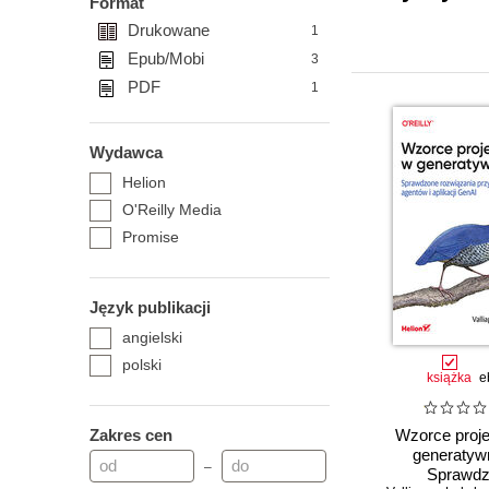
Format
Drukowane
1
Epub/Mobi
3
PDF
1
Wydawca
Helion
O'Reilly Media
Promise
Język publikacji
angielski
polski
książka
e
Zakres cen
Wzorce proj
generatywn
–
Sprawd