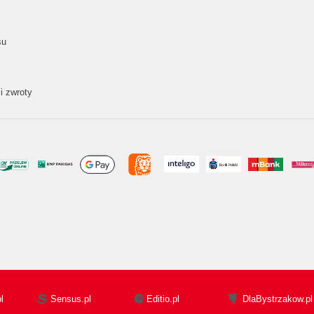
su
i zwroty
l
Sensus.pl
Editio.pl
DlaBystrzakow.pl