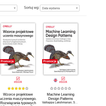
Data wydania
Sortuj wg:
Data wydania
Promocja
Promocja
ebook
ebook
Wzorce projektowe
Machine Learning
uczenia maszynowego.
Design Patterns
Rozwiązania typowych
Valliappa Lakshmanan
,
Sara Robinson
,
Michael