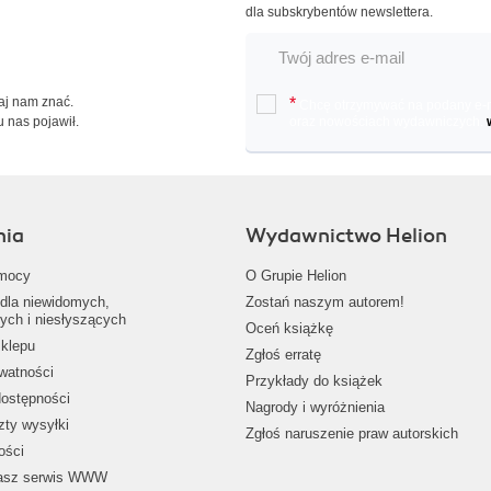
dla subskrybentów newslettera.
Daj nam znać.
*
Chcę otrzymywać na podany e-ma
u nas pojawił.
oraz nowościach wydawniczych.
nia
Wydawnictwo Helion
mocy
O Grupie Helion
dla niewidomych,
Zostań naszym autorem!
ych i niesłyszących
Oceń książkę
klepu
Zgłoś erratę
ywatności
Przykłady do książek
dostępności
Nagrody i wyróżnienia
zty wysyłki
Zgłoś naruszenie praw autorskich
ości
nasz serwis WWW