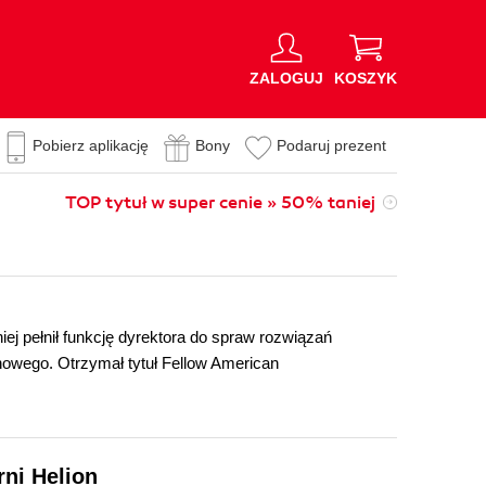
ZALOGUJ
KOSZYK
Pobierz aplikację
Bony
Podaruj prezent
TOP tytuł w super cenie » 50% taniej
ej pełnił funkcję dyrektora do spraw rozwiązań
owego. Otrzymał tytuł Fellow American
rni Helion