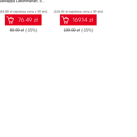
Valliappa Lakshmanan
problemów
,
Sara Robinson
,
Michael Munn
dotyczących
(44,99 zł najniższa cena z 30 dni)
przygotowania danych,
(119,40 zł najniższa cena z 30 dni)
konstruowania modeli i
76.49 zł
169.14 zł
MLOps
89.99 zł
(-15%)
199.00 zł
(-15%)