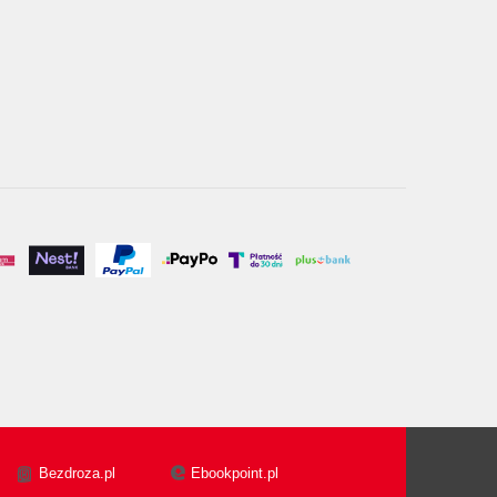
Bezdroza.pl
Ebookpoint.pl