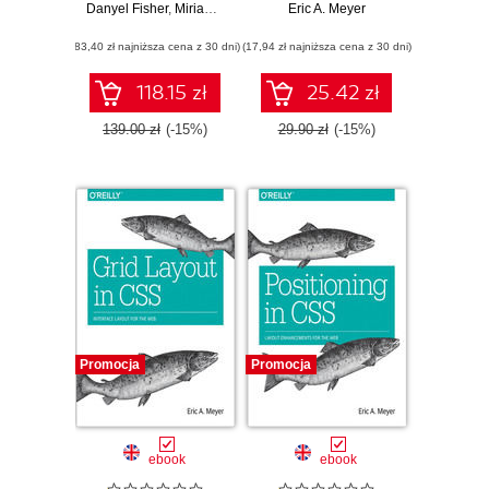
Danyel Fisher
Visualization for
,
Miriah Meyer
Eric A. Meyer
Insight
(83,40 zł najniższa cena z 30 dni)
(17,94 zł najniższa cena z 30 dni)
118.15 zł
25.42 zł
139.00 zł
(-15%)
29.90 zł
(-15%)
Promocja
Promocja
ebook
ebook