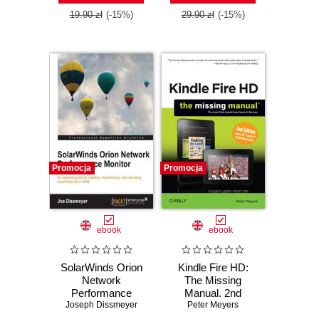
19.90 zł
(-15%)
29.90 zł
(-15%)
Promocja
Promocja
ebook
ebook
SolarWinds Orion
Kindle Fire HD:
Network
The Missing
Performance
Manual. 2nd
Joseph Dissmeyer
Monitor. An
Peter Meyers
Edition
essential guide for