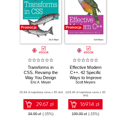
Promocja
Promocja
ebook
ebook
Transforms in
Effective Modern
CSS. Revamp the
C++. 42 Specific
Way You Design
Ways to Improve
Eric A. Meyer
Your Use of C++11
Scott Meyers
and C++14
(20,94 zł najniższa cena z 30 dni)
(119,40 zł najniższa cena z 30
dni)
29.67 zł
169.14 zł
34.90 zł
(-15%)
199.00 zł
(-15%)