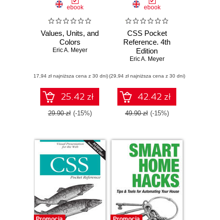
ebook
ebook
Values, Units, and
CSS Pocket
Colors
Reference. 4th
Eric A. Meyer
Edition
Eric A. Meyer
(17,94 zł najniższa cena z 30 dni)
(29,94 zł najniższa cena z 30 dni)
25.42 zł
42.42 zł
29.90 zł
(-15%)
49.90 zł
(-15%)
Promocja
Promocja