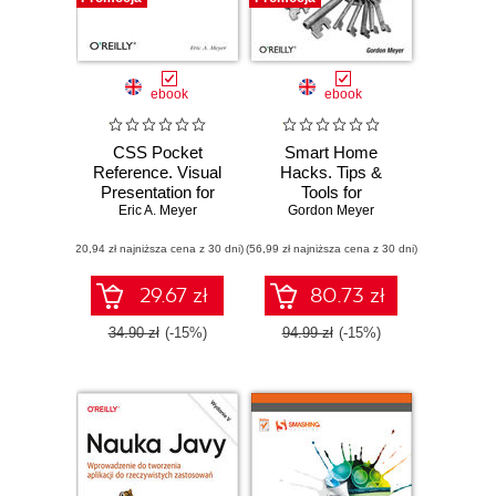
ebook
ebook
CSS Pocket
Smart Home
Reference. Visual
Hacks. Tips &
Presentation for
Tools for
the Web. 3rd
Eric A. Meyer
Automating Your
Gordon Meyer
Edition
House
(20,94 zł najniższa cena z 30 dni)
(56,99 zł najniższa cena z 30 dni)
29.67 zł
80.73 zł
34.90 zł
(-15%)
94.99 zł
(-15%)