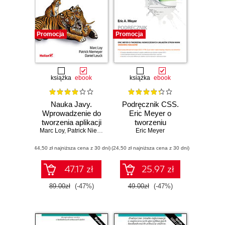
Promocja
Promocja
książka
ebook
książka
ebook
Nauka Javy.
Podręcznik CSS.
Wprowadzenie do
Eric Meyer o
tworzenia aplikacji
tworzeniu
Marc Loy
do rzeczywistych
,
Patrick Niemeyer
,
Daniel Leuck
nowoczesnych
Eric Meyer
zastosowań.
układów stron
(44,50 zł najniższa cena z 30 dni)
Wydanie V
(24,50 zł najniższa cena z 30 dni)
WWW. Smashing
Magazine
47.17 zł
25.97 zł
89.00zł
(-47%)
49.00zł
(-47%)