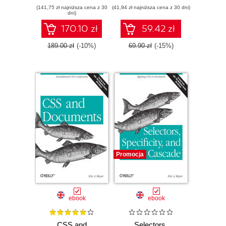
(141,75 zł najniższa cena z 30
installing,
(41,94 zł najniższa cena z 30 dni)
dni)
implementing, and
calibrating
170.10 zł
59.42 zł
SolarWinds Orion
NPM
189.00 zł
(-10%)
69.90 zł
(-15%)
Promocja
ebook
ebook
CSS and
Selectors,