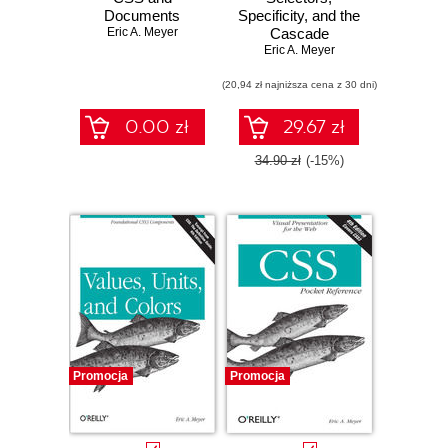
Documents
Specificity, and the
Eric A. Meyer
Cascade
Eric A. Meyer
(20,94 zł najniższa cena z 30 dni)
0.00 zł
29.67 zł
34.90 zł
(-15%)
Promocja
Promocja