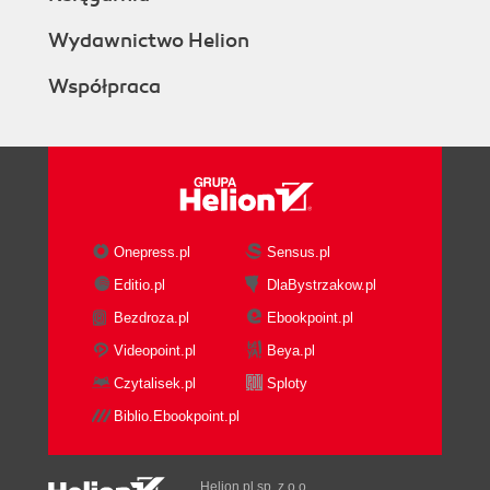
Wydawnictwo Helion
Współpraca
Onepress.pl
Sensus.pl
Editio.pl
DlaBystrzakow.pl
Bezdroza.pl
Ebookpoint.pl
Videopoint.pl
Beya.pl
Czytalisek.pl
Sploty
Biblio.Ebookpoint.pl
Helion.pl sp. z o.o.