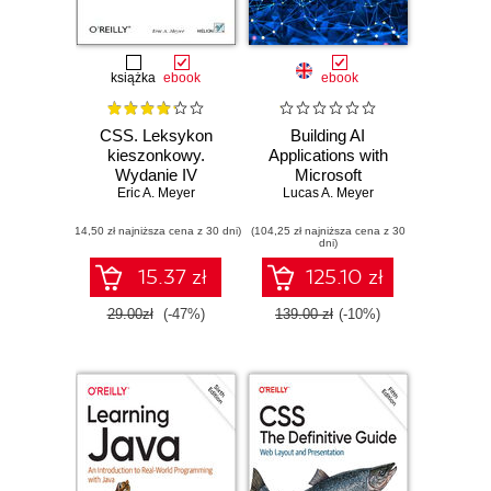
książka
ebook
ebook
CSS. Leksykon
Building AI
kieszonkowy.
Applications with
Wydanie IV
Microsoft
Eric A. Meyer
Semantic Kernel.
Lucas A. Meyer
Easily integrate
(14,50 zł najniższa cena z 30 dni)
(104,25 zł najniższa cena z 30
generative AI
dni)
capabilities and
copilot experiences
15.37 zł
125.10 zł
into your
applications
29.00zł
(-47%)
139.00 zł
(-10%)