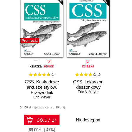
Promocja
książka
ebook
książka
CSS. Kaskadowe
CSS. Leksykon
arkusze stylów.
kieszonkowy
Przewodnik
Eric A. Meyer
encyklopedyczny.
Eric Meyer
Wydanie III
(34,50 zł najniższa cena z 30 dni)
36.57 zł
Niedostępna
69.00zł
(-47%)