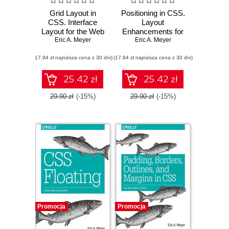
Grid Layout in
Positioning in CSS.
CSS. Interface
Layout
Layout for the Web
Enhancements for
Eric A. Meyer
Eric A. Meyer
the Web
(17,94 zł najniższa cena z 30 dni)
(17,94 zł najniższa cena z 30 dni)
25.42 zł
25.42 zł
29.90 zł
(-15%)
29.90 zł
(-15%)
Promocja
Promocja