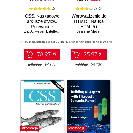
książka
ebook
książka
ebook
CSS. Kaskadowe
Wprowadzenie do
arkusze stylów.
HTML5. Nauka
Przewodnik
HTML5 i
Eric A. Meyer
encyklopedyczny.
,
Estelle Weyl
JavaScriptu na
Jeanine Meyer
Wydanie IV
przykładzie gier
(74,50 zł najniższa cena z 30 dni)
(24,50 zł najniższa cena z 30 dni)
78.97 zł
25.97 zł
149.00zł
(-47%)
49.00zł
(-47%)
Promocja
Promocja