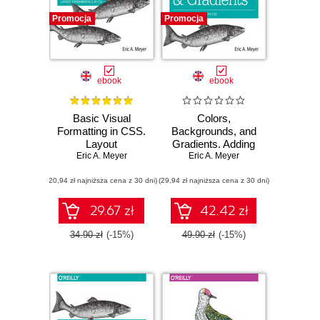
Promocja
Promocja
ebook
ebook
Basic Visual
Colors,
Formatting in CSS.
Backgrounds, and
Layout
Gradients. Adding
Fundamentals in
Eric A. Meyer
Individuality with
Eric A. Meyer
CSS
CSS
(20,94 zł najniższa cena z 30 dni)
(29,94 zł najniższa cena z 30 dni)
29.67 zł
42.42 zł
34.90 zł
(-15%)
49.90 zł
(-15%)