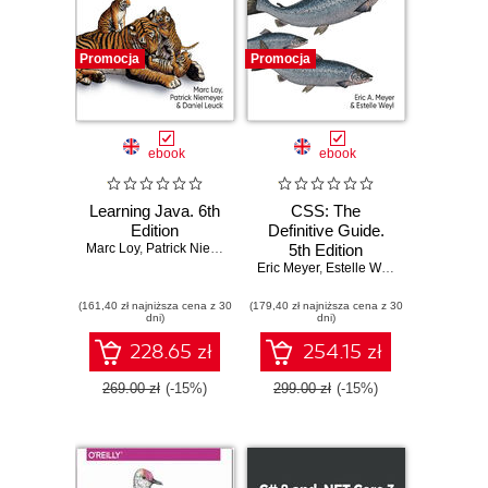
Promocja
Promocja
ebook
ebook
Learning Java. 6th
CSS: The
Edition
Definitive Guide.
Marc Loy
,
Patrick Niemeyer
,
Daniel Leuck
5th Edition
Eric Meyer
,
Estelle Weyl
(161,40 zł najniższa cena z 30
(179,40 zł najniższa cena z 30
dni)
dni)
228.65 zł
254.15 zł
269.00 zł
(-15%)
299.00 zł
(-15%)