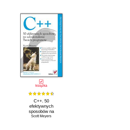
książka
C++. 50
efektywnych
sposobów na
udoskonalenie
Scott Meyers
Twoich programów