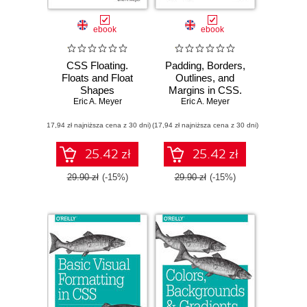
ebook
ebook
CSS Floating.
Padding, Borders,
Floats and Float
Outlines, and
Shapes
Margins in CSS.
Eric A. Meyer
CSS Box Model
Eric A. Meyer
Details
(17,94 zł najniższa cena z 30 dni)
(17,94 zł najniższa cena z 30 dni)
25.42 zł
25.42 zł
29.90 zł
(-15%)
29.90 zł
(-15%)