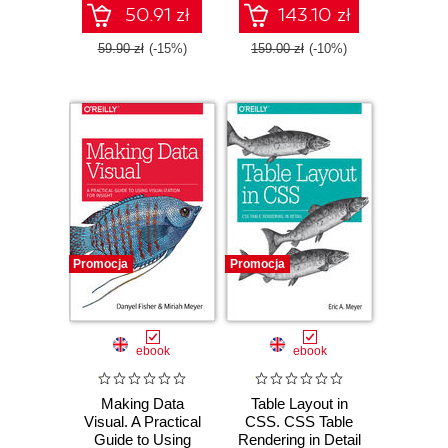
requirements
50.91 zł
143.10 zł
59.90 zł
(-15%)
159.00 zł
(-10%)
Promocja
Promocja
ebook
ebook
Making Data
Table Layout in
Visual. A Practical
CSS. CSS Table
Guide to Using
Rendering in Detail