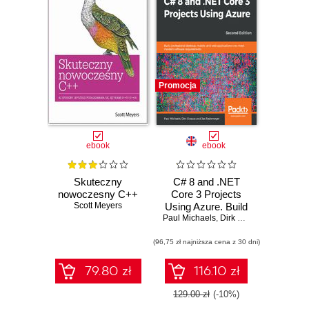
Promocja
ebook
ebook
Skuteczny
C# 8 and .NET
nowoczesny C++
Core 3 Projects
Scott Meyers
Using Azure. Build
Paul Michaels
professional
,
Dirk Strauss
,
Jas Rade
desktop, mobile,
(96,75 zł najniższa cena z 30 dni)
and web
applications that
meet modern
79.80 zł
116.10 zł
software
requirements -
129.00 zł
(-10%)
Second Edition