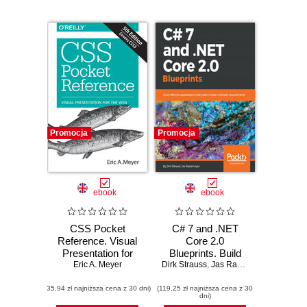
Promocja
Promocja
ebook
ebook
CSS Pocket
C# 7 and .NET
Reference. Visual
Core 2.0
Presentation for
Blueprints. Build
the Web. 5th
Eric A. Meyer
Dirk Strauss
effective
,
Jas Rademeyer
Edition
applications that
(35,94 zł najniższa cena z 30 dni)
(119,25 zł najniższa cena z 30
meet modern
dni)
software