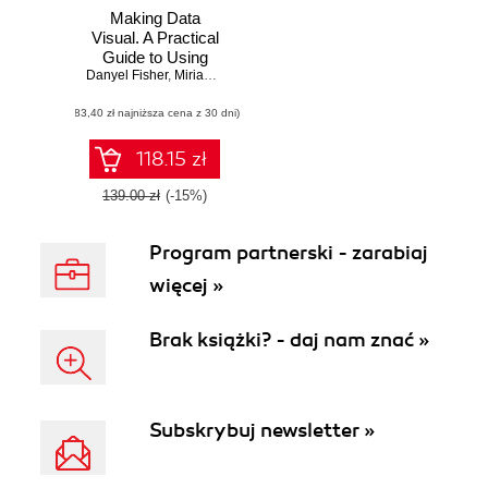
Making Data
Visual. A Practical
Guide to Using
Danyel Fisher
Visualization for
,
Miriah Meyer
Insight
(83,40 zł najniższa cena z 30 dni)
118.15 zł
139.00 zł
(-15%)
Program partnerski - zarabiaj
więcej »
Brak książki? - daj nam znać »
Subskrybuj newsletter »