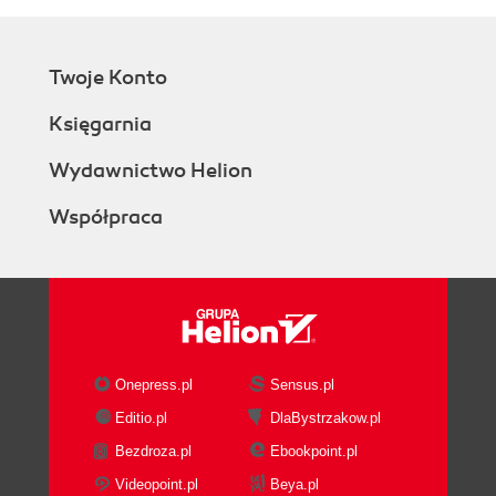
Twoje Konto
Księgarnia
Wydawnictwo Helion
Współpraca
Onepress.pl
Sensus.pl
Editio.pl
DlaBystrzakow.pl
Bezdroza.pl
Ebookpoint.pl
Videopoint.pl
Beya.pl