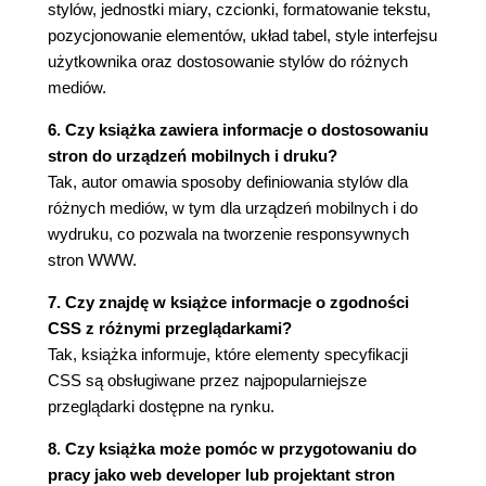
Podsumowanie (287)
stylów, jednostki miary, czcionki, formatowanie tekstu,
pozycjonowanie elementów, układ tabel, style interfejsu
10. Pływanie oraz pozycjonowanie (289)
użytkownika oraz dostosowanie stylów do różnych
Pływanie (289)
mediów.
Pozycjonowanie (307)
Podsumowanie (342)
6. Czy książka zawiera informacje o dostosowaniu
stron do urządzeń mobilnych i druku?
11. Układ tabel (343)
Tak, autor omawia sposoby definiowania stylów dla
Formatowanie tabel (343)
różnych mediów, w tym dla urządzeń mobilnych i do
Obramowanie komórek tabeli (355)
wydruku, co pozwala na tworzenie responsywnych
Rozmiar tabeli (363)
stron WWW.
Podsumowanie (372)
12. Listy oraz zawartość generowana (373)
7. Czy znajdę w książce informacje o zgodności
CSS z różnymi przeglądarkami?
Listy (373)
Tak, książka informuje, które elementy specyfikacji
Zawartość generowana (381)
CSS są obsługiwane przez najpopularniejsze
Podsumowanie (395)
przeglądarki dostępne na rynku.
13. Style interfejsu użytkownika (397)
8. Czy książka może pomóc w przygotowaniu do
Czcionki oraz kolory systemowe (397)
pracy jako web developer lub projektant stron
Kursory (402)