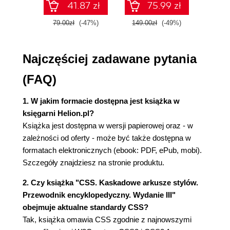
5. Czcionki (103)
41.87 zł
75.99 zł
Rodziny czcionek (104)
79.00zł
(-47%)
149.00zł
(-49%)
59.9
Waga czcionki (108)
Rozmiar czcionki (114)
Najczęściej zadawane pytania
Style i warianty (121)
Rozciąganie i dostosowywanie czcionki (125)
(FAQ)
Właściwość font (127)
Dobieranie czcionek (132)
1. W jakim formacie dostępna jest książka w
Podsumowanie (134)
księgarni Helion.pl?
6. Właściwości tekstu (137)
Książka jest dostępna w wersji papierowej oraz - w
Wcięcia oraz wyrównanie poziome (137)
zależności od oferty - może być także dostępna w
Wyrównanie w pionie (142)
formatach elektronicznych (ebook: PDF, ePub, mobi).
Odstępy pomiędzy słowami oraz literami (151)
Szczegóły znajdziesz na stronie produktu.
Transformacja tekstu (154)
2. Czy książka "CSS. Kaskadowe arkusze stylów.
Dekoracja tekstu (156)
Przewodnik encyklopedyczny. Wydanie III"
Cień tekstu (160)
obejmuje aktualne standardy CSS?
Obsługa białych znaków (161)
Tak, książka omawia CSS zgodnie z najnowszymi
Kierunek tekstu (163)