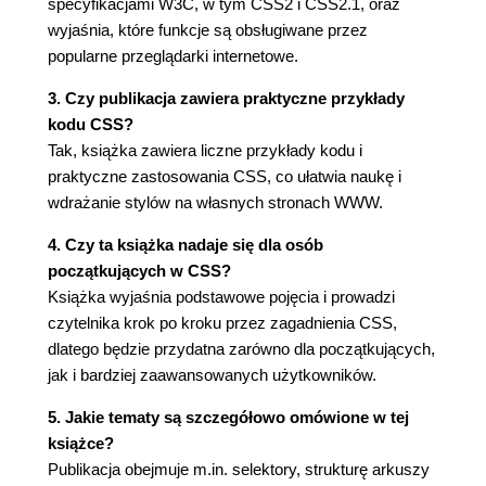
specyfikacjami W3C, w tym CSS2 i CSS2.1, oraz
Podsumowanie (165)
wyjaśnia, które funkcje są obsługiwane przez
7. Podstawowe formatowanie wizualne (167)
popularne przeglądarki internetowe.
Podstawowe pojemniki (167)
3. Czy publikacja zawiera praktyczne przykłady
Elementy blokowe (170)
kodu CSS?
Elementy wewnętrzne (188)
Tak, książka zawiera liczne przykłady kodu i
Zmiana wyświetlania elementu (207)
praktyczne zastosowania CSS, co ułatwia naukę i
Podsumowanie (214)
wdrażanie stylów na własnych stronach WWW.
8. Dopełnienie, obramowanie oraz marginesy (215)
4. Czy ta książka nadaje się dla osób
Podstawowe pojemniki elementów (215)
początkujących w CSS?
Marginesy (219)
Książka wyjaśnia podstawowe pojęcia i prowadzi
Obramowanie (231)
czytelnika krok po kroku przez zagadnienia CSS,
Dopełnienie (245)
dlatego będzie przydatna zarówno dla początkujących,
Podsumowanie (251)
jak i bardziej zaawansowanych użytkowników.
9. Kolory i tła (253)
Kolory (253)
5. Jakie tematy są szczegółowo omówione w tej
Kolory pierwszego planu (254)
książce?
Tło (260)
Publikacja obejmuje m.in. selektory, strukturę arkuszy