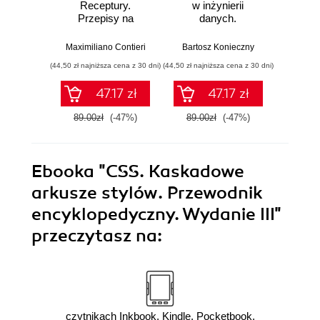
Receptury.
w inżynierii
Lan
Przepisy na
danych.
Proj
poprawienie
Sprawdzone
aplika
struktury i jakości
rozwiązania i dobre
na
Maximiliano Contieri
Bartosz Konieczny
Mayo Os
Twojego kodu
praktyki
mo
(44,50 zł najniższa cena z 30 dni)
(44,50 zł najniższa cena z 30 dni)
(39,50 zł naj
języ
p
47.17 zł
47.17 zł
89.00zł
(-47%)
89.00zł
(-47%)
79.0
Ebooka
"CSS. Kaskadowe
arkusze stylów. Przewodnik
encyklopedyczny. Wydanie III"
przeczytasz na:
czytnikach Inkbook, Kindle, Pocketbook,