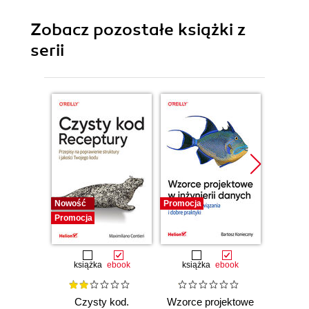
Zobacz pozostałe książki z
serii
Nowość
Promocja
Bestselle
Promocja
Promocj
książka
ebook
książka
ebook
ksią
Czysty kod.
Wzorce projektowe
Lan