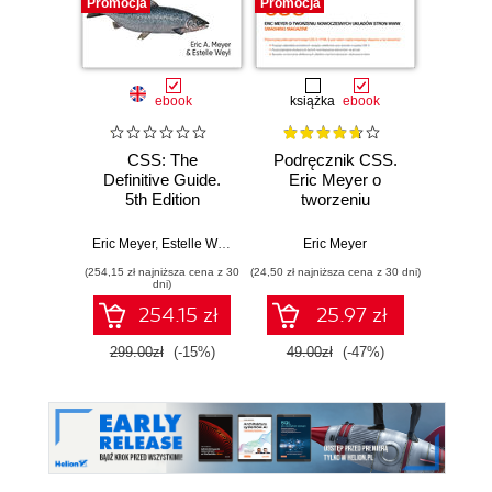
Promocja
Promocja
Promocj
ebook
książka
ebook
ksią
CSS: The
Podręcznik CSS.
HTM
Definitive Guide.
Eric Meyer o
Prze
5th Edition
tworzeniu
począ
nowoczesnych
Solid
układów stron
kod
Eric Meyer
,
Estelle Weyl
Eric Meyer
Davi
WWW. Smashing
proj
(254,15 zł najniższa cena z 30
(24,50 zł najniższa cena z 30 dni)
(34,50 zł naj
Magazine
resp
dni)
254.15 zł
25.97 zł
inte
299.00zł
(-15%)
49.00zł
(-47%)
69.0