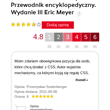
Przewodnik encyklopedyczny.
Wydanie III Eric Meyer
Dodaj opinię
4.8
1
2
3
4
5
6
(0)
(1)
(0)
(5)
(8)
(5)
Moim zdaniem obowiązkowa pozycja dla osób,
które chcą działać z CSS. Autor wyjaśnia
mechanizmy, za którymi kryją się reguły CSS.
Książka o dużym formacie. Jest co w łapie
Rozwiń »
trzymać :-). W zasadzie już na tyle znam CSS, że
Opinia: Przemysław Szelenberger
piszę kod z głowy, albo IDE mi pomaga (w moim
Opinia dodana: 2011-05-06
przypadku NetBeans), mimo to książkę mam pod
Ocena: 6
ręką. Czasem nie wszystko się pamięta - chodzi
Opinia
mi o mechanizmy a nie jak zapisać daną regułę!
niepotwierdzona