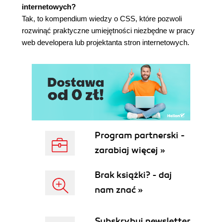
internetowych?
Obrysy (406)
Tak, to kompendium wiedzy o CSS, które pozwoli
Podsumowanie (412)
rozwinąć praktyczne umiejętności niezbędne w pracy
14. Media nieekranowe (413)
web developera lub projektanta stron internetowych.
Przydzielanie arkuszy stylów dla określonego
medium (413)
Media stronicowe (414)
Style dźwiękowe (431)
Podsumowanie (448)
A: Przewodnik po właściwościach (449)
B: Selektory, pseudoklasy oraz pseudoelementy
Program partnerski -
(493)
zarabiaj więcej »
C: Przykładowy arkusz stylów HTML 4 (501)
Brak książki? - daj
Skorowidz (505)
nam znać »
Subskrybuj newsletter