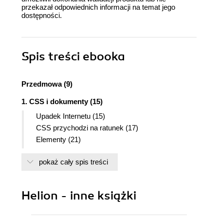
przekazał odpowiednich informacji na temat jego
dostępności.
Spis treści
ebooka
Przedmowa (9)
1. CSS i dokumenty (15)
Upadek Internetu (15)
CSS przychodzi na ratunek (17)
Elementy (21)
Łączenie CSS i XHTML (25)
pokaż cały spis treści
Podsumowanie (35)
2. Selektory (37)
Podstawowe reguły (37)
Helion - inne książki
Grupowanie (41)
Selektory klas oraz identyfikatorów (45)