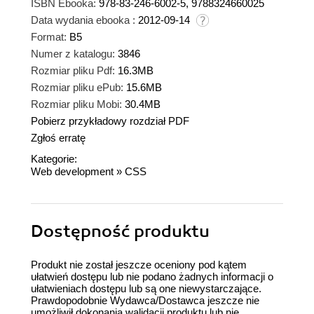
ISBN Ebooka:
978-83-246-6002-5, 9788324660025
Data wydania ebooka :
2012-09-14
Format:
B5
Numer z katalogu:
3846
Rozmiar pliku Pdf:
16.3MB
Rozmiar pliku ePub:
15.6MB
Rozmiar pliku Mobi:
30.4MB
Pobierz przykładowy rozdział PDF
Zgłoś erratę
Kategorie:
Web development
»
CSS
Dostępność produktu
Produkt nie został jeszcze oceniony pod kątem
ułatwień dostępu lub nie podano żadnych informacji o
ułatwieniach dostępu lub są one niewystarczające.
Prawdopodobnie Wydawca/Dostawca jeszcze nie
umożliwił dokonania walidacji produktu lub nie