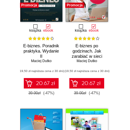
Promocja
Promocja
książka
ebook
książka
ebook
E-biznes. Poradnik
E-biznes po
praktyka. Wydanie
godzinach. Jak
II
zarabiać w sieci
Maciej Dutko
bez rzucania pracy
Maciej Dutko
na etacie
(19,50 zł najniższa cena z 30 dni)
(19,50 zł najniższa cena z 30 dni)
20.67 zł
20.67 zł
39.00zł
(-47%)
39.00zł
(-47%)