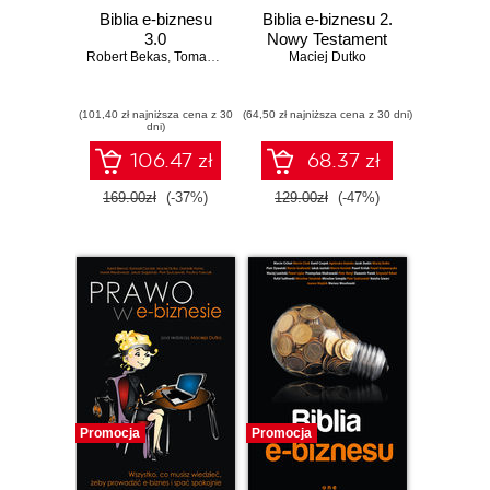
Biblia e-biznesu
Biblia e-biznesu 2.
3.0
Nowy Testament
Robert Bekas
,
Tomasz Burcon
,
Andrzej Burzyński
Maciej Dutko
,
Krzysztof Burzyńs
(101,40 zł najniższa cena z 30
(64,50 zł najniższa cena z 30 dni)
dni)
106.47 zł
68.37 zł
169.00zł
(-37%)
129.00zł
(-47%)
Promocja
Promocja