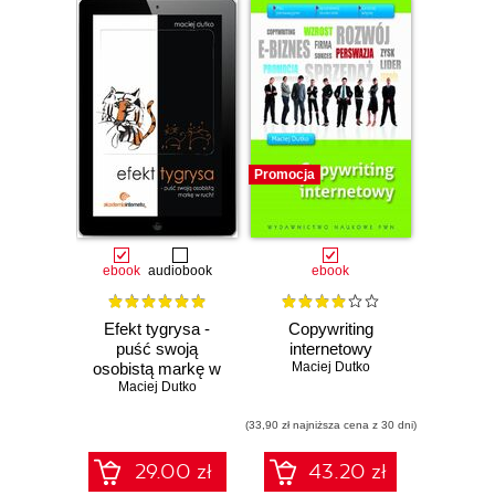
Promocja
ebook
audiobook
ebook
Efekt tygrysa -
Copywriting
puść swoją
internetowy
osobistą markę w
Maciej Dutko
Maciej Dutko
ruch!
(33,90 zł najniższa cena z 30 dni)
29.00 zł
43.20 zł