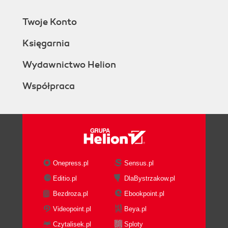
Twoje Konto
Księgarnia
Wydawnictwo Helion
Współpraca
Onepress.pl
Sensus.pl
Editio.pl
DlaBystrzakow.pl
Bezdroza.pl
Ebookpoint.pl
Videopoint.pl
Beya.pl
Czytalisek.pl
Sploty