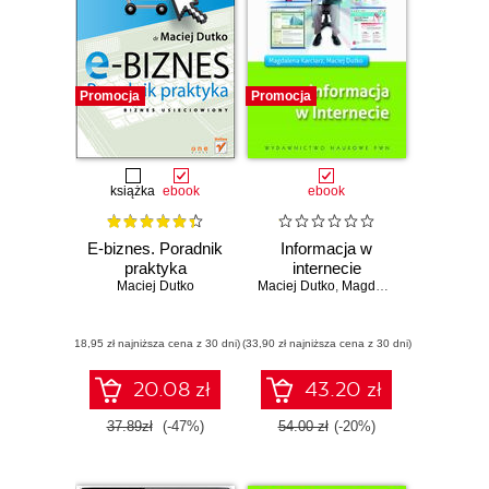
Promocja
Promocja
książka
ebook
ebook
E-biznes. Poradnik
Informacja w
praktyka
internecie
Maciej Dutko
Maciej Dutko
,
Magdalena Karciarz
(18,95 zł najniższa cena z 30 dni)
(33,90 zł najniższa cena z 30 dni)
20.08 zł
43.20 zł
37.89zł
(-47%)
54.00 zł
(-20%)