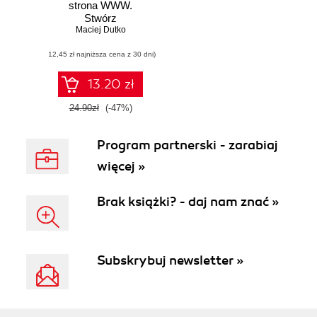
strona WWW.
Stwórz
profesjonalną i
Maciej Dutko
funkcjonalną
(12,45 zł najniższa cena z 30 dni)
stronę WWW bez
znajomości
programowania
13.20 zł
24.90zł
(-47%)
Program partnerski - zarabiaj
więcej »
Brak książki? - daj nam znać »
Subskrybuj newsletter »