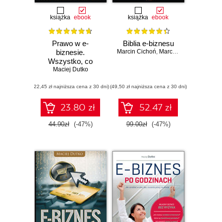
książka
ebook
książka
ebook
Prawo w e-
Biblia e-biznesu
biznesie.
Marcin Cichoń
,
Marcin Cisek
,
Kamil C
Wszystko, co
musisz wiedzieć,
Maciej Dutko
żeby prowadzić e-
(22,45 zł najniższa cena z 30 dni)
biznes i spać
(49,50 zł najniższa cena z 30 dni)
spokojnie
23.80 zł
52.47 zł
44.90zł
(-47%)
99.00zł
(-47%)