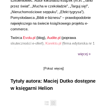
szkoleniowiec. Autor kilkunastu książek (m.in. „Tanio
przez świat”, „Mucha w czekoladzie”, „Targuj się!”,
„Nieruchomościowe seppuku”, „Efekt tygrysa”).
Pomysłodawca „Biblii e-biznesu” – prawdopodobnie
największego na świecie książkowego projektu e-
commerce.
Twórca
Evolu.pl
(blog),
Audite.pl
(poprawa
skuteczności e-ofert),
Korekto.pl
(firma edytorska nr 1
w Polsce). Propagator etyki w biznesie, inteligencji
więcej »
negocjacyjnej i zwiększania efektywności dzięki
nieszablonowym działaniom. Przez serwis
WhitePress.pl uznany za jedną ze 100 najbardziej
[Pokaż więcej]
inspirujących osób branży interaktywnej.
Tytuły autora: Maciej Dutko dostępne
WIĘCEJ O AUTORZE:
Dutko.pl
&
Wikipedia
FACEBOOK:
https://www.facebook.com/maciejdutko/
w księgarni Helion