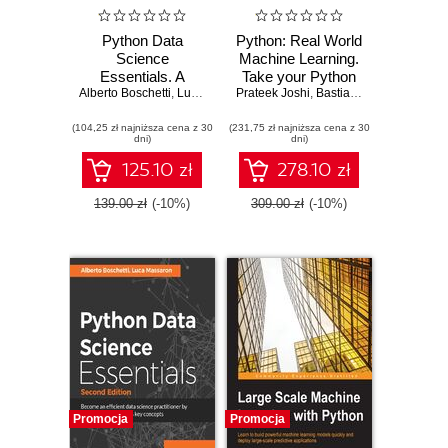
Python Data
Python: Real World
Science
Machine Learning.
Essentials. A
Take your Python
Alberto Boschetti
practitioner’s guide
,
Luca Massaron
Prateek Joshi
Machine learning
,
Bastiaan Sjardin
,
Luca 
covering essential
skills to the next
(104,25 zł najniższa cena z 30
data science
(231,75 zł najniższa cena z 30
level
dni)
dni)
principles, tools,
and techniques -
125.10 zł
278.10 zł
Third Edition
139.00 zł
(-10%)
309.00 zł
(-10%)
Promocja
Promocja