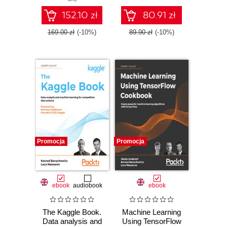
Second Edition
competitions
152.10 zł
80.91 zł
169.00 zł
(-10%)
89.90 zł
(-10%)
Promocja
Promocja
ebook
audiobook
ebook
The Kaggle Book.
Machine Learning
Data analysis and
Using TensorFlow