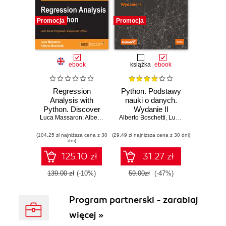
Promocja
Promocja
ebook
książka
ebook
Regression
Python. Podstawy
Analysis with
nauki o danych.
Python. Discover
Wydanie II
Luca Massaron
everything you
,
Alberto Boschetti
Alberto Boschetti
,
Luca Massaron
need to know
(104,25 zł najniższa cena z 30
about the art of
(29,49 zł najniższa cena z 30 dni)
dni)
regression
analysis with
125.10 zł
31.27 zł
Python, and
change how you
139.00 zł
(-10%)
59.00zł
(-47%)
view data
Program partnerski - zarabiaj
więcej »