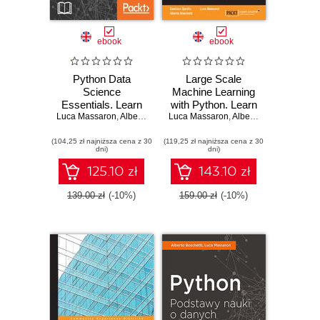
ebook
ebook
Python Data
Large Scale
Science
Machine Learning
Essentials. Learn
with Python. Learn
Luca Massaron
the fundamentals
,
Alberto Boschetti
Luca Massaron
to build powerful
,
Alberto Boschetti
,
Bast
of Data Science
machine learning
(104,25 zł najniższa cena z 30
with Python -
(119,25 zł najniższa cena z 30
models quickly and
dni)
dni)
Second Edition
deploy large-scale
predictive
125.10 zł
143.10 zł
applications
139.00 zł
(-10%)
159.00 zł
(-10%)