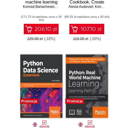
machine learning
Cookbook. Create
for competitive
Konrad Banachewicz
,
Anthony Goldbloom
Alexia Audevart
powerful machine
,
Luca Massaron
,
Konrad Banachewicz
data science
learning algorithms
(171,75 zł najniższa cena z 30
(89,25 zł najniższa cena z 30 dni)
with TensorFlow
dni)
206.10 zł
107.10 zł
229.00 zł
(-10%)
119.00 zł
(-10%)
Promocja
Promocja
ebook
ebook