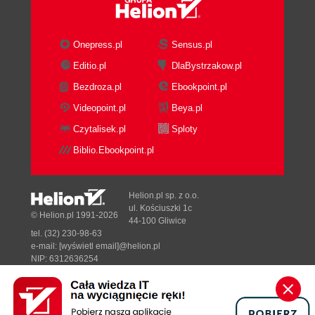
Onepress.pl
Sensus.pl
Editio.pl
DlaBystrzakow.pl
Bezdroza.pl
Ebookpoint.pl
Videopoint.pl
Beya.pl
Czytalisek.pl
Sploty
Biblio.Ebookpoint.pl
Helion.pl sp. z o.o.
ul. Kościuszki 1c
© Helion.pl 1991-2026
44-100 Gliwice
tel. (32) 230-98-63
e-mail:
[wyświetl email]@helion.pl
NIP: 6312636254
Regon: 241989027
Designed with ♥ by
Tonik.pl