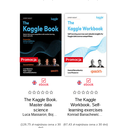
Promocja
Promocja
ebook
ebook
The Kaggle Book.
The Kaggle
Master data
Workbook. Self-
science
learning exercises
Luca Massaron
competitions with
,
Bojan Tunguz
,
Konrad Banachewicz
and valuable
Konrad Banachewicz
,
Luca Massaron
,
Anthony Gol
machine learning,
insights for Kaggle
(126,75 zł najniższa cena z 30
GenAI, and LLMs -
(67,43 zł najniższa cena z 30 dni)
data science
dni)