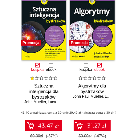
Promocja
Promocja
książka
ebook
książka
ebook
Sztuczna
Algorytmy dla
inteligencja dla
bystrzaków
bystrzaków
John Paul Mueller
,
Luca Massaron
John Mueller
,
Luca Massaron
(41,40 zł najniższa cena z 30 dni)
(29,49 zł najniższa cena z 30 dni)
43.47 zł
31.27 zł
69.00zł
(-37%)
59.00zł
(-47%)