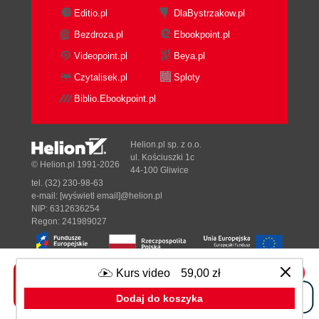
Editio.pl
DlaBystrzakow.pl
Bezdroza.pl
Ebookpoint.pl
Videopoint.pl
Beya.pl
Czytalisek.pl
Sploty
Biblio.Ebookpoint.pl
Helion.pl sp. z o.o.
ul. Kościuszki 1c
© Helion.pl 1991-2026
44-100 Gliwice
tel. (32) 230-98-63
e-mail:
[wyświetl email]@helion.pl
NIP: 6312636254
Regon: 241989027
Kurs video
59,00 zł
Designed with ♥ by
Tonik.pl
Dodaj do koszyka
Pełna wersja strony »