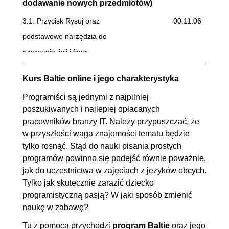
dodawanie nowych przedmiotów)
3.1. Przycisk Rysuj oraz
00:11:06
podstawowe narzędzia do
rysowania linii i figur
3.2. Przycisk narzędzia do
00:11:31
Kurs Baltie online i jego charakterystyka
rysowania: spreje, wypełnienie,
Programiści są jednymi z najpilniej
gumki i tekst
poszukiwanych i najlepiej opłacanych
3.3. Praca z zaznaczeniami
00:09:21
pracowników branży IT. Należy przypuszczać, że
3.4. Narzędzia ułatwiające
00:09:25
w przyszłości waga znajomości tematu będzie
pracę z pojedynczymi
tylko rosnąć. Stąd do nauki pisania prostych
programów powinno się podejść równie poważnie,
przedmiotami
jak do uczestnictwa w zajęciach z języków obcych.
4. Tryb Czarowanie
00:12:43
Tylko jak skutecznie zarazić dziecko
programistyczną pasją? W jaki sposób zmienić
4.1. Wyczarowywanie sceny
OGLĄDAJ »
naukę w zabawę?
00:12:43
Tu z pomocą przychodzi
program Baltie
oraz jego