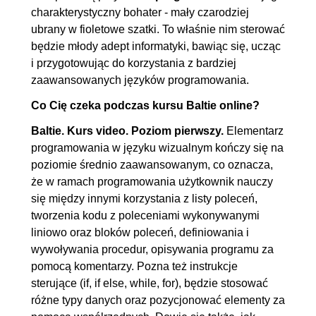
5. Tryb Programowanie
01:25:58
charakterystyczny bohater - mały czarodziej
ubrany w fioletowe szatki. To właśnie nim sterować
5.1. Pierwszy program -
00:11:35
będzie młody adept informatyki, bawiąc się, ucząc
poruszanie Baltiem. Polecenia i
i przygotowując do korzystania z bardziej
zasady pisania kodu
zaawansowanych języków programowania.
5.2. Czarowanie i znikanie
00:13:04
Co Cię czeka podczas kursu Baltie online?
5.3. Sterowanie tempem
00:12:20
Baltie. Kurs video. Poziom pierwszy.
Elementarz
wykonywania programu
programowania w języku wizualnym kończy się na
5.4. Wyświetlenie sceny w
00:11:37
poziomie średnio zaawansowanym, co oznacza,
programie i wyczyszczenie
że w ramach programowania użytkownik nauczy
się między innymi korzystania z listy poleceń,
ekranu
tworzenia kodu z poleceniami wykonywanymi
5.5. Czytelność programu: bloki
00:12:20
liniowo oraz bloków poleceń, definiowania i
poleceń i komentarze
wywoływania procedur, opisywania programu za
5.6. Pomocnik Baltiego
00:13:01
pomocą komentarzy. Pozna też instrukcje
sterujące (if, if else, while, for), będzie stosować
5.7. Korzystanie z edytora
00:12:01
różne typy danych oraz pozycjonować elementy za
graficznego w toku programu