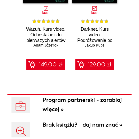
kurs
kurs
Wazuh. Kurs video.
Darknet. Kurs
Metas
Od instalacji do
video.
vid
pierwszych alertów
Podróżowanie po
pene
Adam Józefiok
ciemnej stronie
Jakub Kubś
Ad
ł
sieci
zabe
149.00 zł
129.00 zł
1
Program partnerski - zarabiaj
więcej »
Brak książki? - daj nam znać »