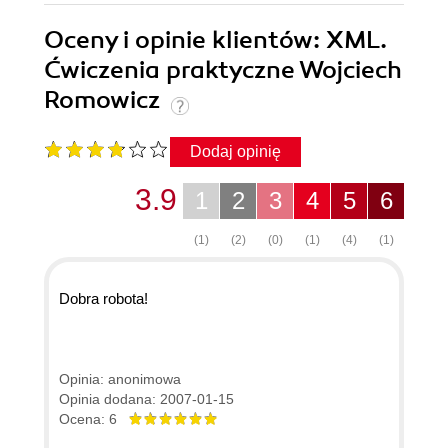
Oceny i opinie klientów: XML.
Ćwiczenia praktyczne Wojciech
Romowicz
Dodaj opinię
3.9
1
2
3
4
5
6
(1)
(2)
(0)
(1)
(4)
(1)
Dobra robota!
Opinia: anonimowa
Opinia dodana: 2007-01-15
Ocena: 6