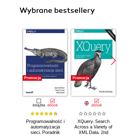
Wybrane bestsellery
Promocja
Promocja
Promocj
książka
ebook
ebook
ksią
Programowalność i
XQuery. Search
API n
automatyzacja
Across a Variety of
str
sieci. Poradnik
XML Data. 2nd
Usługi