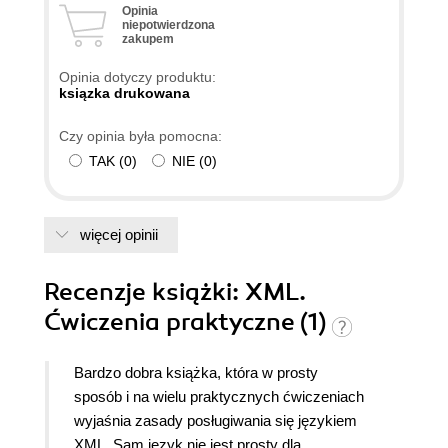
Opinia
niepotwierdzona
zakupem
Opinia dotyczy produktu:
ksiązka drukowana
Czy opinia była pomocna:
TAK
(
0
)
NIE
(
0
)
więcej opinii
Recenzje
książki
: XML.
Ćwiczenia praktyczne (1)
Bardzo dobra książka, która w prosty
sposób i na wielu praktycznych ćwiczeniach
wyjaśnia zasady posługiwania się językiem
XML. Sam język nie jest prosty dla