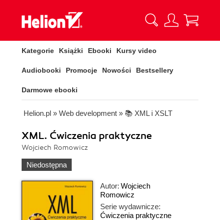
Kategorie
Książki
Ebooki
Kursy video
Audiobooki
Promocje
Nowości
Bestsellery
Darmowe ebooki
Helion.pl
»
Web development
»
📚 XML i XSLT
XML. Ćwiczenia praktyczne
Wojciech Romowicz
Niedostępna
Autor:
Wojciech
Romowicz
Serie wydawnicze:
Ćwiczenia praktyczne