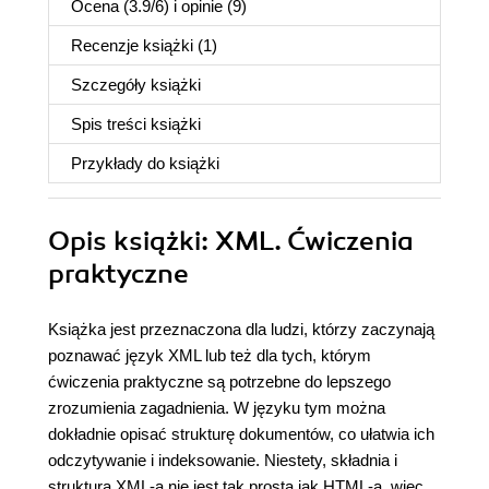
Ocena (
3.9
/
6
) i opinie (9)
Recenzje
książki
(1)
Szczegóły
książki
Spis treści
książki
Przykłady do
książki
Opis
książki
: XML. Ćwiczenia
praktyczne
Książka jest przeznaczona dla ludzi, którzy zaczynają
poznawać język XML lub też dla tych, którym
ćwiczenia praktyczne są potrzebne do lepszego
zrozumienia zagadnienia. W języku tym można
dokładnie opisać strukturę dokumentów, co ułatwia ich
odczytywanie i indeksowanie. Niestety, składnia i
struktura XML-a nie jest tak prosta jak HTML-a, więc