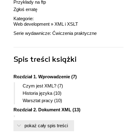
Przykłady na ftp
Zgłoś erratę
Kategorie:
Web development
»
XML i XSLT
Serie wydawnicze:
Ćwiczenia praktyczne
Spis treści
książki
Rozdział 1. Wprowadzenie (7)
Czym jest XML? (7)
Historia języka (10)
Warsztat pracy (10)
Rozdział 2. Dokument XML (13)
Nagłówek dokumentu (15)
pokaż cały spis treści
Element główny dokumentu (16)
Elementy potomne (17)