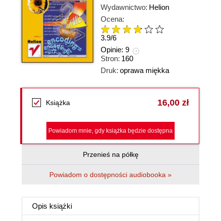
Wydawnictwo:
Helion
Ocena:
3.9
/
6
Opinie:
9
Stron:
160
Druk:
oprawa miękka
16,00 zł
Książka
Powiadom mnie, gdy książka będzie dostępna
Przenieś na półkę
Powiadom o dostępności audiobooka »
Opis
książki