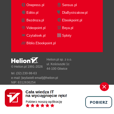
Schema (117)
Onepress.pl
Sensus.pl
Editio.pl
DlaBystrzakow.pl
Dodatek B XSLT - instrukcje (119)
Bezdroza.pl
Ebookpoint.pl
Dodatek C MathML (123)
Videopoint.pl
Beya.pl
Deklarowanie MathML w dokumencie HTML (124)
Czytalisek.pl
Sploty
Instrukcje podstawowe (124)
<mi> (125)
Biblio.Ebookpoint.pl
<mn> (125)
<mo> (125)
Helion.pl sp. z o.o.
<mtext> (126)
ul. Kościuszki 1c
© Helion.pl 1991-2026
<mspace> (126)
44-100 Gliwice
<ms> (127)
tel. (32) 230-98-63
e-mail:
[wyświetl email]@helion.pl
<mglyph> (127)
NIP: 6312636254
Konstrukcja wyrażeń matematycznych w MathML
Regon: 241989027
(127)
Designed with ♥ by
Tonik.pl
<mrow> (127)
<mfrac> (128)
Pełna wersja strony »
<msqrt>oraz
<mstyle> (129)