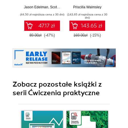
inżyniera sieci
Edition
następnej generacji
Jason Edelman
,
Scott S. Lowe
,
Matt Oswalt
Priscilla Walmsley
Lorna 
(44,50 zł najniższa cena z 30 dni)
(143,65 zł najniższa cena z 30
(16,45 zł naj
dni)
47.17 zł
143.65 zł
89.00zł
(-47%)
169.00zł
(-15%)
32.9
Zobacz pozostałe książki z
serii Ćwiczenia praktyczne