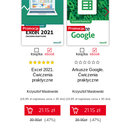
Promocja
Promocja
Promocj
książka
ebook
książka
ebook
ksią
Excel 2021.
Arkusze Google.
Exc
Ćwiczenia
Ćwiczenia
Ćw
praktyczne
praktyczne
pr
Krzysztof Masłowski
Krzysztof Masłowski
Krzysz
(19,95 zł najniższa cena z 30 dni)
(19,95 zł najniższa cena z 30 dni)
(14,95 zł naj
21.15 zł
21.15 zł
39.90zł
(-47%)
39.90zł
(-47%)
29.9