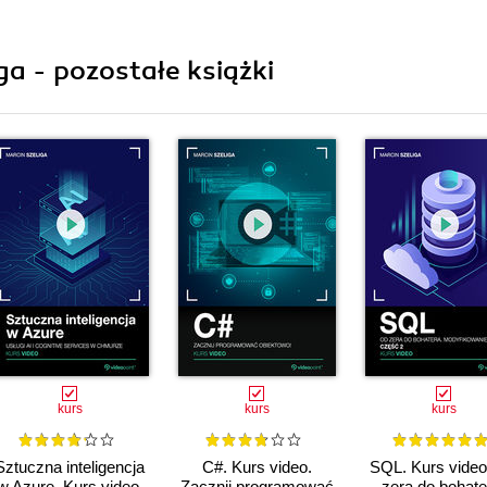
a - pozostałe książki
kurs
kurs
kurs
Sztuczna inteligencja
C#. Kurs video.
SQL. Kurs video
w Azure. Kurs video.
Zacznij programować
zera do bohate