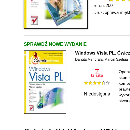
Stron:
200
Druk:
oprawa mięk
SPRAWDŹ NOWE WYDANIE
Windows Vista PL. Ćwicz
Danuta Mendrala
,
Marcin Szeliga
Opanu
książka
skonfi
kompu
prawie
Niedostępna
wykor
stworz