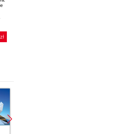
ie
Odczytywanie
danych
a
Marcin Szeliga
zł
159.00 zł