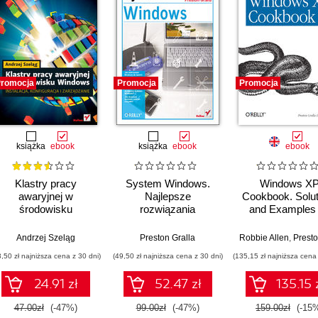
romocja
Promocja
Promocja
książka
ebook
książka
ebook
ebook
Klastry pracy
System Windows.
Windows X
awaryjnej w
Najlepsze
Cookbook. Solut
środowisku
rozwiązania
and Examples 
Windows. Instalacja,
Power Users
konfiguracja i
Administrato
Andrzej Szeląg
Preston Gralla
Robbie Allen
,
Preston G
zarządzanie
3,50 zł najniższa cena z 30 dni)
(49,50 zł najniższa cena z 30 dni)
(135,15 zł najniższa cena 
24.91 zł
52.47 zł
135.15 
47.00zł
(-47%)
99.00zł
(-47%)
159.00zł
(-15