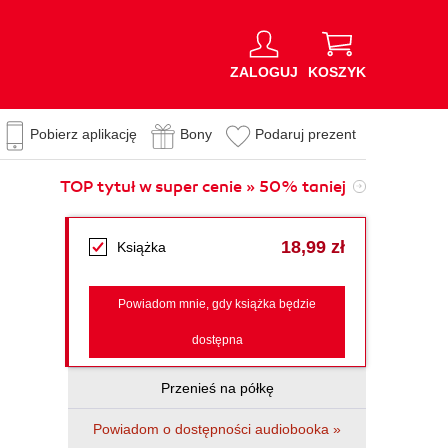
ZALOGUJ
KOSZYK
Pobierz aplikację
Bony
Podaruj prezent
TOP tytuł w super cenie » 50% taniej
18,99 zł
Książka
Powiadom mnie, gdy książka będzie
dostępna
Przenieś na półkę
Powiadom o dostępności audiobooka »