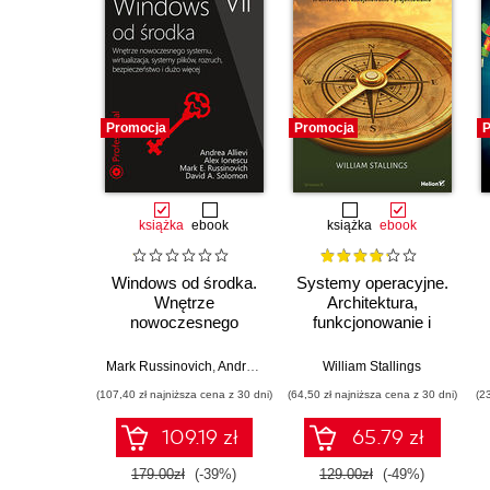
Promocja
Promocja
P
książka
ebook
książka
ebook
Windows od środka.
Systemy operacyjne.
Wnętrze
Architektura,
nowoczesnego
funkcjonowanie i
systemu,
projektowanie.
wirtualizacja,
Wydanie IX
Mark Russinovich
,
Andrea Allievi
,
Alex Ionescu
William Stallings
,
David Solomon
systemy plików,
(107,40 zł najniższa cena z 30 dni)
(64,50 zł najniższa cena z 30 dni)
(2
rozruch,
bezpieczeństwo i
109.19 zł
65.79 zł
dużo więcej. Wydanie
VII
179.00zł
(-39%)
129.00zł
(-49%)