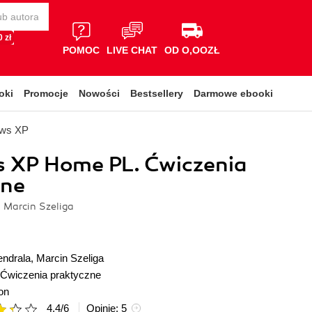
 zł
POMOC
LIVE CHAT
OD O,OOZŁ
oki
Promocje
Nowości
Bestsellery
Darmowe ebooki
ows XP
 XP Home PL. Ćwiczenia
zne
 Marcin Szeliga
ndrala
,
Marcin Szeliga
Ćwiczenia praktyczne
on
4.4
/
6
Opinie:
5