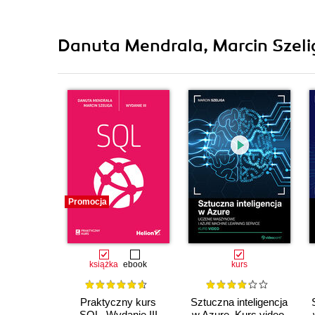
Danuta Mendrala, Marcin Szelig
Promocja
książka
ebook
kurs
Praktyczny kurs
Sztuczna inteligencja
SQL. Wydanie III
w Azure. Kurs video.