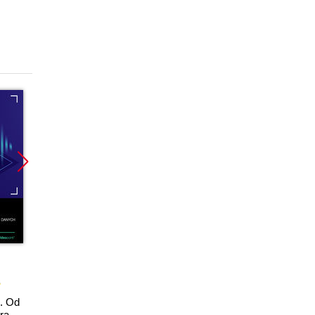
kurs
. Od
SQL. Kurs video. Od
ra.
zera do bohatera.