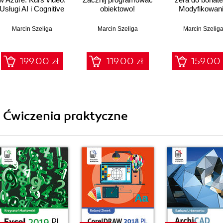
Usługi AI i Cognitive
obiektowo!
Modyfikowan
Services w chmurze
danych
Marcin Szeliga
Marcin Szeliga
Marcin Szelig
199.00 zł
119.00 zł
159.00 
i Ćwiczenia praktyczne