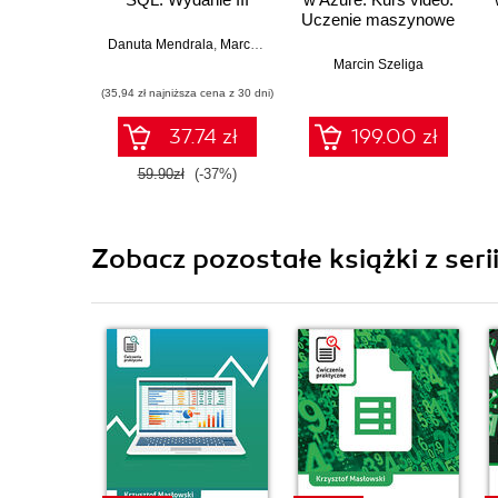
Uczenie maszynowe
i Azure Machine
Danuta Mendrala
,
Marcin Szeliga
Learning Service
Marcin Szeliga
(35,94 zł najniższa cena z 30 dni)
37.74 zł
199.00 zł
59.90zł
(-37%)
Zobacz pozostałe książki z seri