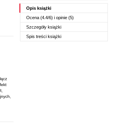
Opis
książki
Ocena (
4.4
/
6
) i opinie (5)
Szczegóły
książki
Spis treści
książki
łącz
fekt
t,
jnych,