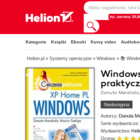
Inż. zwrotna 39,90
Kategorie
Książki
Ebooki
Kursy video
Audiobo
Helion.pl
»
Systemy operacyjne
»
Windows
»
📚 Wind
Windows
praktyc
Danuta Mendrala,
Niedostępna
Autorzy:
Danuta Me
Serie wydawnicze:
Wydawnictwo:
Heli
Ocena: