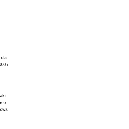
 dla
00 i
aki
e o
dows