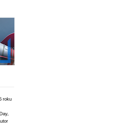
6 roku
LDay,
utor