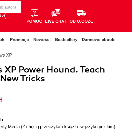
 zł
POMOC
LIVE CHAT
OD O,OOZŁ
oki
Promocje
Nowości
Bestsellery
Darmowe ebooki
ows XP
 XP Power Hound. Teach
 New Tricks
la
illy Media
(Z chęcią przeczytam książkę w języku polskim)