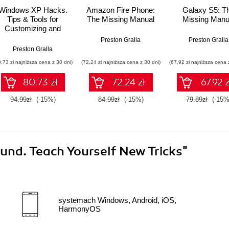
Windows XP Hacks.
Amazon Fire Phone:
Galaxy S5: T
Tips & Tools for
The Missing Manual
Missing Manu
Customizing and
Optimizing Your OS.
Preston Gralla
Preston Gralla
2nd Edition
Preston Gralla
0,73 zł najniższa cena z 30 dni)
(72,24 zł najniższa cena z 30 dni)
(67,92 zł najniższa cena 
80.73 zł
72.24 zł
67.92 z
94.99zł
(-15%)
84.99zł
(-15%)
79.89zł
(-15%
nd. Teach Yourself New Tricks"
systemach Windows, Android, iOS,
HarmonyOS