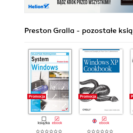
Preston Gralla - pozostałe ksią
Promocja
Promocja
P
książka
ebook
ebook