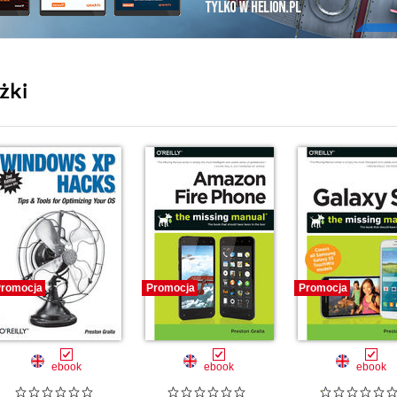
żki
romocja
Promocja
Promocja
ebook
ebook
ebook