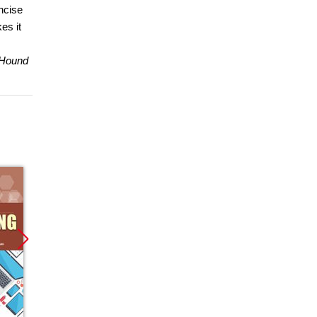
ncise
es it
Hound
Promocja