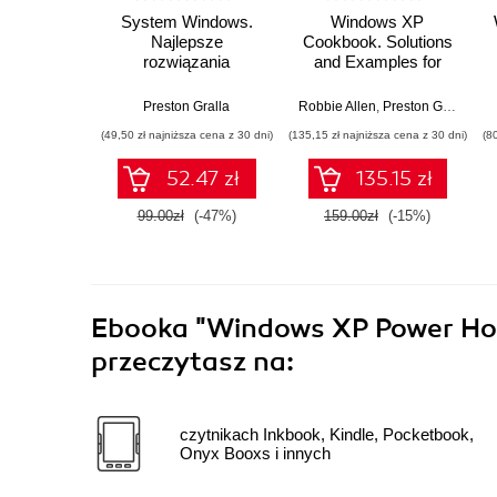
System Windows.
Windows XP
Najlepsze
Cookbook. Solutions
rozwiązania
and Examples for
Power Users &
Administrators
Preston Gralla
Robbie Allen
,
Preston Gralla
(49,50 zł najniższa cena z 30 dni)
(135,15 zł najniższa cena z 30 dni)
(8
52.47 zł
135.15 zł
99.00zł
(-47%)
159.00zł
(-15%)
Ebooka
"Windows XP Power Hou
przeczytasz na:
czytnikach Inkbook, Kindle, Pocketbook,
Onyx Booxs i innych