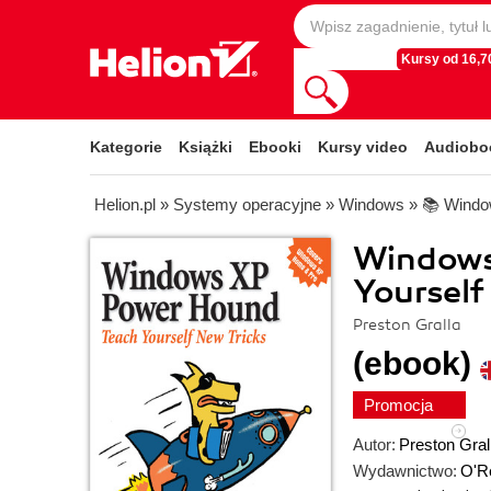
Kursy od 16,70
Kategorie
Książki
Ebooki
Kursy video
Audiobo
Helion.pl
»
Systemy operacyjne
»
Windows
»
📚 Wind
Windows
Yourself
Preston Gralla
(ebook)
Promocja
Autor:
Preston Gral
Wydawnictwo:
O'Re