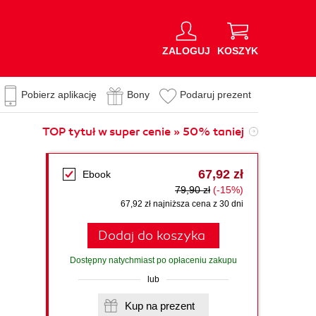
ZALOGUJ
KOSZYK
Pobierz aplikację
Bony
Podaruj prezent
TOP tytuł w super cenie » 50% taniej
67,92 zł
Ebook
79,90 zł
(-15%)
67,92 zł najniższa cena z 30 dni
Dodaj do koszyka
Dostępny natychmiast po opłaceniu zakupu
lub
Kup na prezent