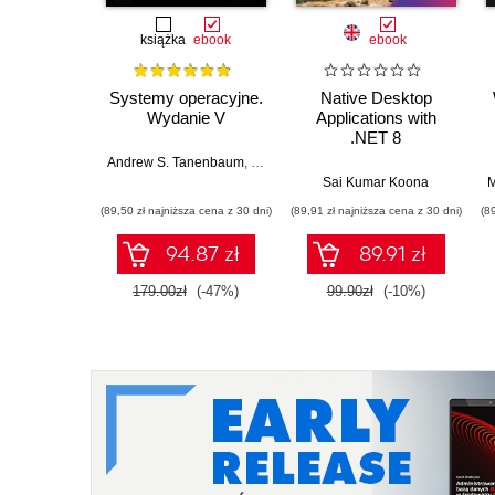
książka
ebook
ebook
Systemy operacyjne.
Native Desktop
Wydanie V
Applications with
.NET 8
Andrew S. Tanenbaum
,
Herbert Bos
Sai Kumar Koona
M
(89,50 zł najniższa cena z 30 dni)
(89,91 zł najniższa cena z 30 dni)
(8
94.87 zł
89.91 zł
179.00zł
(-47%)
99.90zł
(-10%)