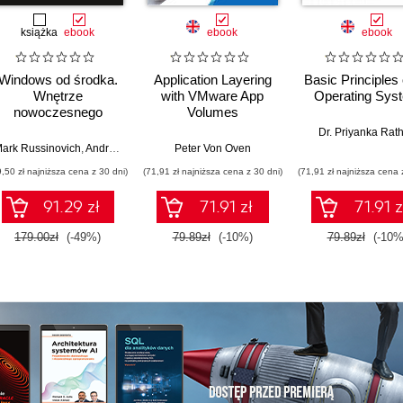
książka
ebook
ebook
ebook
Windows od środka.
Application Layering
Basic Principles 
Wnętrze
with VMware App
Operating Sys
nowoczesnego
Volumes
systemu,
Dr. Priyanka Rat
wirtualizacja,
ark Russinovich
,
Andrea Allievi
,
Alex Ionescu
Peter Von Oven
,
David Solomon
systemy plików,
9,50 zł najniższa cena z 30 dni)
(71,91 zł najniższa cena z 30 dni)
(71,91 zł najniższa cena 
rozruch,
bezpieczeństwo i
91.29 zł
71.91 zł
71.91 z
dużo więcej. Wydanie
VII
179.00zł
(-49%)
79.89zł
(-10%)
79.89zł
(-10%