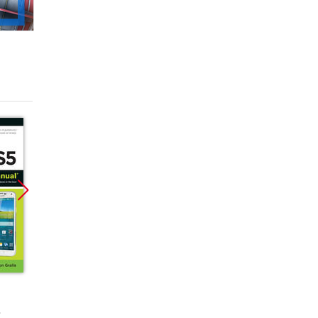
Promocja
Promocja
Promoc
książka
ebook
ebook