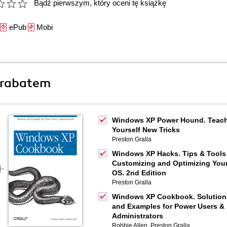
Bądź pierwszym, który oceni tę książkę
ePub
Mobi
 rabatem
Windows XP Power Hound. Teac
Yourself New Tricks
Preston Gralla
Windows XP Hacks. Tips & Tools 
Customizing and Optimizing You
OS. 2nd Edition
Preston Gralla
Windows XP Cookbook. Solution
and Examples for Power Users &
Administrators
Robbie Allen
,
Preston Gralla