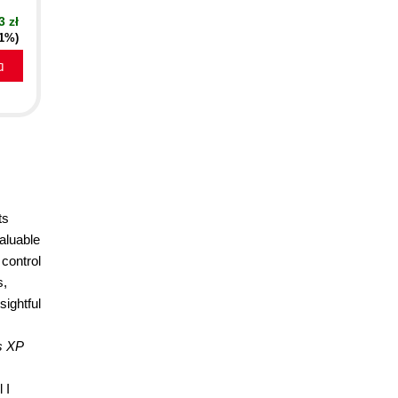
3 zł
21%)
a
ts
valuable
 control
s,
sightful
s XP
 I