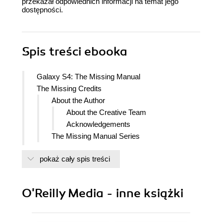
przekazał odpowiednich informacji na temat jego
dostępności.
Spis treści
ebooka
Galaxy S4: The Missing Manual
The Missing Credits
About the Author
About the Creative Team
Acknowledgements
The Missing Manual Series
Introduction
pokaż cały spis treści
About the Samsung Galaxy S4
Whats New in the S4
About This Book
O'Reilly Media - inne książki
About the Outline
AboutTheseArrows
About the Online Resources