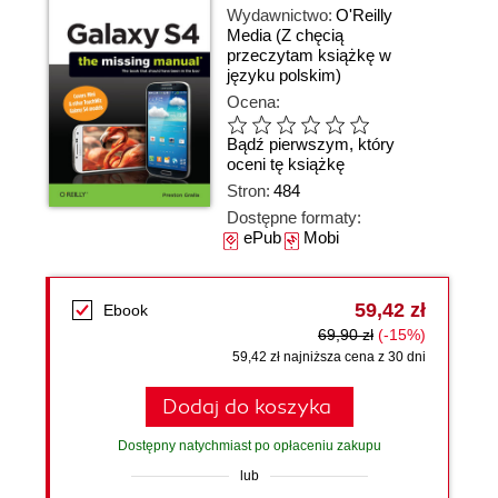
Wydawnictwo:
O'Reilly
Media
(Z chęcią
przeczytam książkę w
języku polskim)
Ocena:
Bądź pierwszym, który
oceni tę książkę
Stron:
484
Dostępne formaty:
ePub
Mobi
59,42 zł
Ebook
69,90 zł
(-15%)
59,42 zł najniższa cena z 30 dni
Dodaj do koszyka
Dostępny natychmiast po opłaceniu zakupu
lub