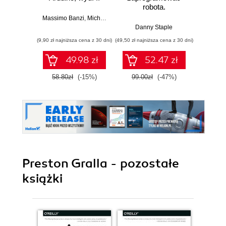
robota.
roz
Zastosowanie
techn
Massimo Banzi
,
Michael Shiloh
Raspberry Pi i
Danny Staple
Pythona w
(9,90 zł najniższa cena z 30 dni)
(49,50 zł najniższa cena z 30 dni)
(29,49 zł naj
tworzeniu
autonomicznych
49.98 zł
52.47 zł
robotów. Wydanie
II
58.80zł
(-15%)
99.00zł
(-47%)
59.0
Preston Gralla - pozostałe
książki