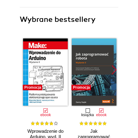
Wybrane bestsellery
Promocja
Promocja
Promocj
ebook
książka
ebook
ksią
Wprowadzenie do
Jak
Przys
Arduino, wyd. II
zaprogramować
Lean 