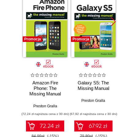
Promocja
Promocja
Promocj
ebook
ebook
Amazon Fire
Galaxy S5: The
NOOK
Phone: The
Missing Manual
Missi
Missing Manual
2nd
Preston Gralla
Preston Gralla
Pres
(72,24 zł najniższa cena z 30 dni)
(67,92 zł najniższa cena z 30 dni)
(59,42 zł naj
72.24 zł
67.92 zł
84.99zł
(-15%)
79.89zł
(-15%)
69.9