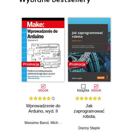
Promocja
Promocja
Promocj
ebook
książka
ebook
ksią
Wprowadzenie do
Jak
Przys
Arduino, wyd. II
zaprogramować
Lean 
robota.
roz
Zastosowanie
techn
Massimo Banzi
,
Michael Shiloh
Raspberry Pi i
Danny Staple