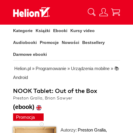
Kategorie
Książki
Ebooki
Kursy video
Audiobooki
Promocje
Nowości
Bestsellery
Darmowe ebooki
Helion.pl
»
Programowanie
»
Urządzenia mobilne
»
📚
Android
NOOK Tablet: Out of the Box
Preston Gralla, Brian Sawyer
(ebook)
Promocja
Autorzy:
Preston Gralla
,