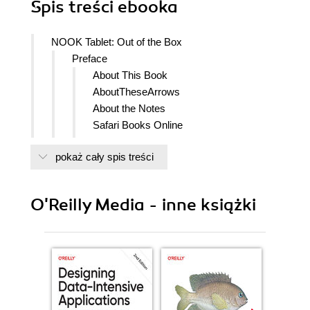
Spis treści
ebooka
NOOK Tablet: Out of the Box
Preface
About This Book
AboutTheseArrows
About the Notes
Safari Books Online
How to Contact Us
pokaż cały spis treści
1. Get to Know Your NOOK Tablet
What Your NOOK Tablet Can Do
Read ebooks
O'Reilly Media - inne książki
View multimedia inside books
Read interactive kids books
Borrow and lend books
Read newspapers and magazines
Watch TV, movies, and other videos
Play music, audiobooks, podcasts,
and other audio content