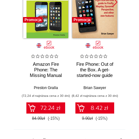
Promocja
Promocja
Promocj
ebook
ebook
Amazon Fire
Fire Phone: Out of
Gala
Phone: The
the Box. A get-
Miss
Missing Manual
started-now guide
to Firefly, Mayday,
Pres
Dynamic
Preston Gralla
Brian Sawyer
Perspective, and
(72,24 zł najniższa cena z 30 dni)
(8,42 zł najniższa cena z 30 dni)
(67,92 zł naj
other new features
72.24 zł
8.42 zł
84.99zł
(-15%)
9.90zł
(-15%)
79.8