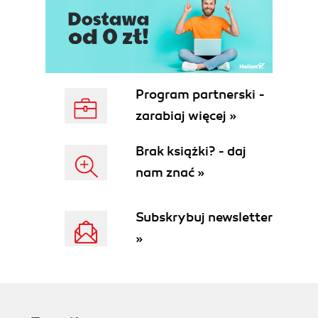
Daily Shelf
Media Shortcuts
Status Bar
Quick Nav Bar
2. Set Up Your NOOK Tablet
Charge Your NOOK Tablet
Program partnerski -
Get Connected
zarabiaj więcej »
Register Your NOOK
Using Your NOOK Tablet at a Barnes and
Brak książki? - daj
Noble Store
nam znać »
Password-Protect Your NOOK
3. Get Around Your NOOK Tablet
Using Gestures to Control the NOOK
Subskrybuj newsletter
Tablet
»
Tap
Double-tap
Press and Hold
Swipe
Scroll