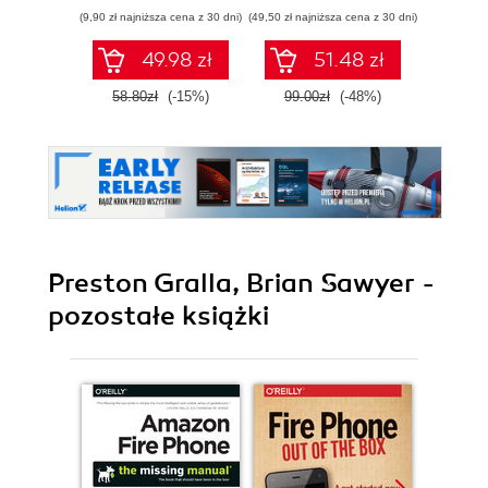
Pythona w
(9,90 zł najniższa cena z 30 dni)
(49,50 zł najniższa cena z 30 dni)
(29,49 zł naj
tworzeniu
autonomicznych
49.98 zł
51.48 zł
robotów. Wydanie
II
58.80zł
(-15%)
99.00zł
(-48%)
59.0
Preston Gralla, Brian Sawyer -
pozostałe książki