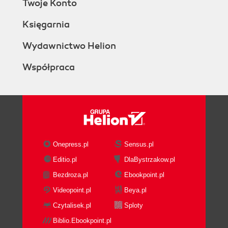
Twoje Konto
Drag
Pinch and Zoom
Księgarnia
Using the Keyboard
Accented and Special Characters
Wydawnictwo Helion
The Quick Nav Bar
Współpraca
Home
Library
Shop
Search
Apps
Web
Settings
Onepress.pl
Sensus.pl
The Status Bar
Editio.pl
DlaBystrzakow.pl
Quick Settings
Bezdroza.pl
Ebookpoint.pl
Battery
WiFi
Videopoint.pl
Beya.pl
Mute
Czytalisek.pl
Sploty
Auto-rotate screen
Biblio.Ebookpoint.pl
Brightness