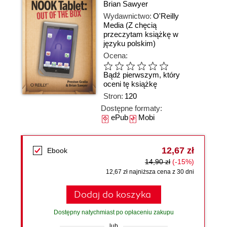
Brian Sawyer
Wydawnictwo:
O'Reilly
Media
(Z chęcią
przeczytam książkę w
języku polskim)
Ocena:
Bądź pierwszym, który
oceni tę książkę
Stron:
120
Dostępne formaty:
ePub
Mobi
12,67 zł
Ebook
14,90 zł
(-15%)
12,67 zł najniższa cena z 30 dni
Dodaj do koszyka
Dostępny natychmiast po opłaceniu zakupu
lub