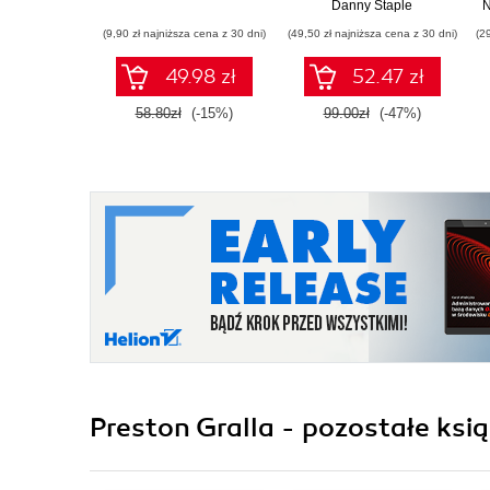
autonomicznych
Danny Staple
N
robotów. Wydanie II
(9,90 zł najniższa cena z 30 dni)
(49,50 zł najniższa cena z 30 dni)
(2
49.98 zł
52.47 zł
58.80zł
(-15%)
99.00zł
(-47%)
Preston Gralla - pozostałe ksią