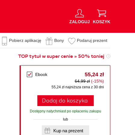
ZALOGUJ
KOSZYK
Pobierz aplikację
Bony
Podaruj prezent
TOP tytuł w super cenie » 50% taniej
55,24 zł
Ebook
64,99 zł
(-15%)
55,24 zł najniższa cena z 30 dni
Dodaj do koszyka
Dostępny natychmiast po opłaceniu zakupu
lub
Kup na prezent