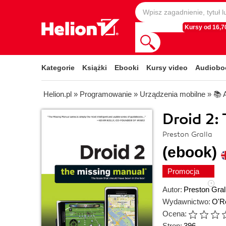
Kursy od 16,70
Kategorie
Książki
Ebooki
Kursy video
Audiobo
Helion.pl
»
Programowanie
»
Urządzenia mobilne
»
📚 
Droid 2:
Preston Gralla
(ebook)
Promocja
Autor:
Preston Gral
Wydawnictwo:
O'Re
Ocena:
Stron:
396