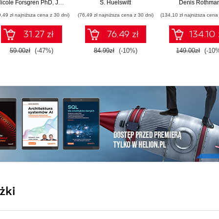
GraphRAG,
icole Forsgren PhD
,
Jez Humble
,
Gene Kim
S. Huelswitt
Denis Rothma
multimodal vi
9,49 zł najniższa cena z 30 dni)
(76,49 zł najniższa cena z 30 dni)
(134,10 zł najniższa cena 
pipelines, and O
Database 23ai
31.27 zł
76.49 zł
134.10 
Second Editi
59.00zł
(-47%)
84.99zł
(-10%)
149.00zł
(-10
żki