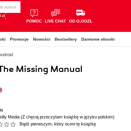
 zł
POMOC
LIVE CHAT
OD O,OOZŁ
oki
Promocje
Nowości
Bestsellery
Darmowe ebooki
Android
 The Missing Manual
la
illy Media
(Z chęcią przeczytam książkę w języku polskim)
Bądź pierwszym, który oceni tę książkę