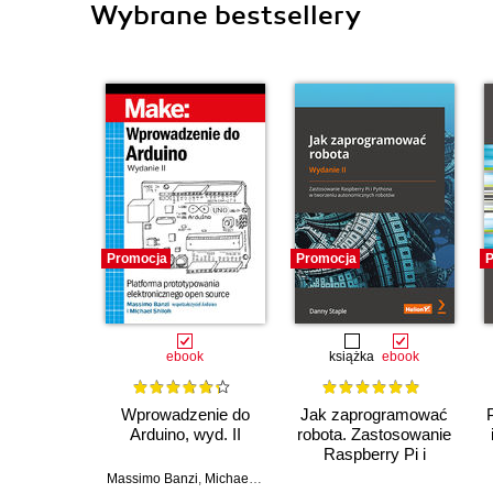
Wybrane bestsellery
Promocja
Promocja
P
ebook
książka
ebook
Wprowadzenie do
Jak zaprogramować
Arduino, wyd. II
robota. Zastosowanie
Raspberry Pi i
Pythona w tworzeniu
Massimo Banzi
,
Michael Shiloh