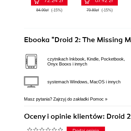
72.24 zł
67.92 zł
84.99zł
(-15%)
79.89zł
(-15%)
Ebooka
"Droid 2: The Missing 
czytnikach Inkbook, Kindle, Pocketbook,
Onyx Booxs i innych
systemach Windows, MacOS i innych
Masz pytania? Zajrzyj do zakładki
Pomoc
»
Oceny i opinie klientów: Droid
Dodaj opinię