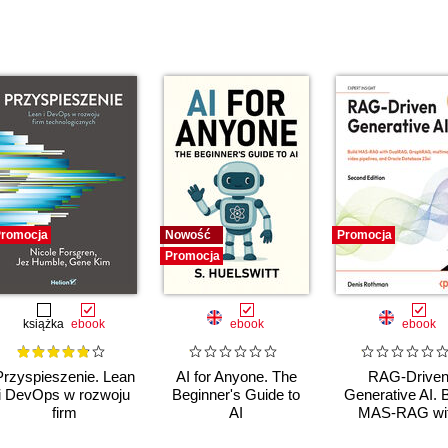
romocja
Nowość
Promocja
Promocja
książka
ebook
ebook
ebook
Przyspieszenie. Lean
AI for Anyone. The
RAG-Drive
i DevOps w rozwoju
Beginner's Guide to
Generative AI. B
firm
AI
MAS-RAG wi
technologicznych
DualRAG,