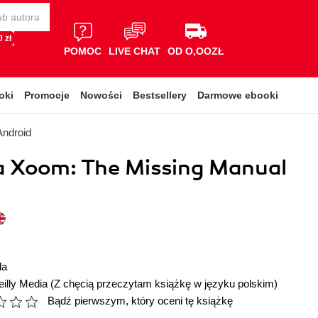
 zł
POMOC
LIVE CHAT
OD O,OOZŁ
oki
Promocje
Nowości
Bestsellery
Darmowe ebooki
Android
a Xoom: The Missing Manual
la
illy Media
(Z chęcią przeczytam książkę w języku polskim)
Bądź pierwszym, który oceni tę książkę