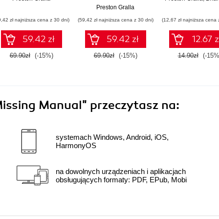
Preston Gralla
9,42 zł najniższa cena z 30 dni)
(59,42 zł najniższa cena z 30 dni)
(12,67 zł najniższa cena 
59.42 zł
59.42 zł
12.67 z
69.90zł
(-15%)
69.90zł
(-15%)
14.90zł
(-15%
issing Manual"
przeczytasz na:
systemach Windows, Android, iOS,
HarmonyOS
na dowolnych urządzeniach i aplikacjach
obsługujących formaty: PDF, EPub, Mobi