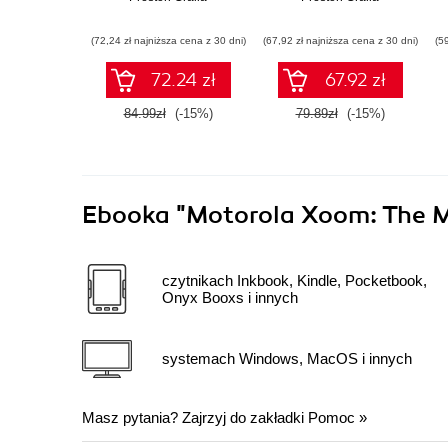
(72,24 zł najniższa cena z 30 dni)
(67,92 zł najniższa cena z 30 dni)
(5
72.24 zł
67.92 zł
84.99zł
(-15%)
79.89zł
(-15%)
Ebooka
"Motorola Xoom: The M
czytnikach Inkbook, Kindle, Pocketbook,
Onyx Booxs i innych
systemach Windows, MacOS i innych
Masz pytania? Zajrzyj do zakładki
Pomoc
»