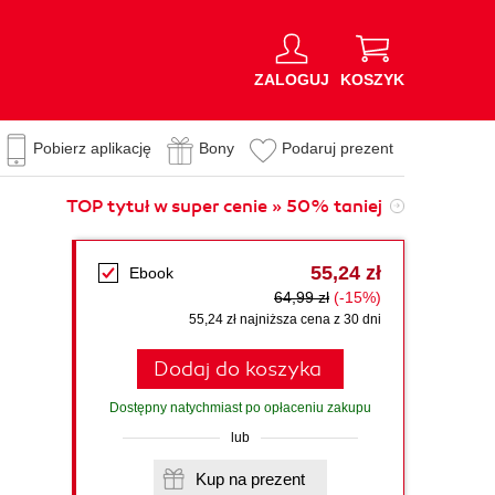
ZALOGUJ
KOSZYK
Pobierz aplikację
Bony
Podaruj prezent
TOP tytuł w super cenie » 50% taniej
55,24 zł
Ebook
64,99 zł
(-15%)
55,24 zł najniższa cena z 30 dni
Dodaj do koszyka
Dostępny natychmiast po opłaceniu zakupu
lub
Kup na prezent