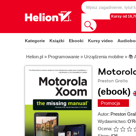
Kursy od 16,70
Kategorie
Książki
Ebooki
Kursy video
Audiobo
Helion.pl
»
Programowanie
»
Urządzenia mobilne
»
📚 
Motorol
Preston Gralla
(ebook)
Promocja
Autor:
Preston Gral
Wydawnictwo:
O'Re
Ocena:
Stron:
426