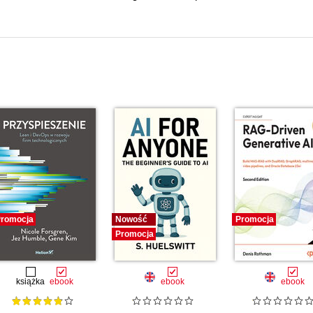
romocja
Nowość
Promocja
Promocja
książka
ebook
ebook
ebook