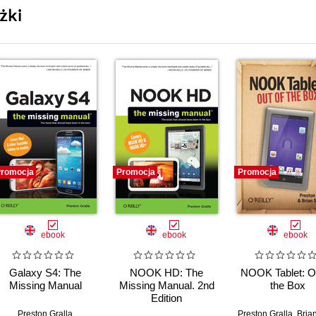
żki
romocja
Promocja
Promocja
ebook
ebook
ebook
Galaxy S4: The
NOOK HD: The
NOOK Tablet: Ou
Missing Manual
Missing Manual. 2nd
the Box
Edition
Preston Gralla
Preston Gralla
,
Brian Sa