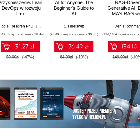
Przyspieszenie. Lean
AI for Anyone. The
RAG-Drive
i DevOps w rozwoju
Beginner's Guide to
Generative AI. B
firm
AI
MAS-RAG wi
technologicznych
DualRAG,
GraphRAG,
icole Forsgren PhD
,
Jez Humble
,
Gene Kim
S. Huelswitt
Denis Rothma
multimodal vi
9,49 zł najniższa cena z 30 dni)
(76,49 zł najniższa cena z 30 dni)
(134,10 zł najniższa cena 
pipelines, and O
Database 23ai
31.27 zł
76.49 zł
134.10 
Second Editi
59.00zł
(-47%)
84.99zł
(-10%)
149.00zł
(-10