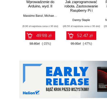
Wprowadzenie do
Jak zaprogramować
Arduino, wyd. II
robota. Zastosowanie
Raspberry Pi i
Pythona w tworzeniu
Massimo Banzi
,
Michael Shiloh
autonomicznych
Danny Staple
N
robotów. Wydanie II
(9,90 zł najniższa cena z 30 dni)
(49,50 zł najniższa cena z 30 dni)
(2
49.98 zł
52.47 zł
58.80zł
(-15%)
99.00zł
(-47%)