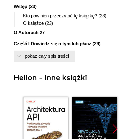
Wstęp (23)
Kto powinien przeczytać tę książkę? (23)
O książce (23)
O Autorach 27
Część I Dowiedz się o tym lub płacz (29)
Rozdział 1. Czym jest Windows Millennium
pokaż cały spis treści
Edition? (31)
Czym jest system Windows Me? (32)
Helion - inne książki
Podstawowe informacje o sprzęcie i
oprogramowaniu (33)
Podstawowe informacje o korzystaniu z myszy
(34)
Jak uruchomić Windows Me (35)
Pomoc i wsparcie (37)
Pulpit systemu Windows Me (39)
Kliknąć raz czy dwa razy? (41)