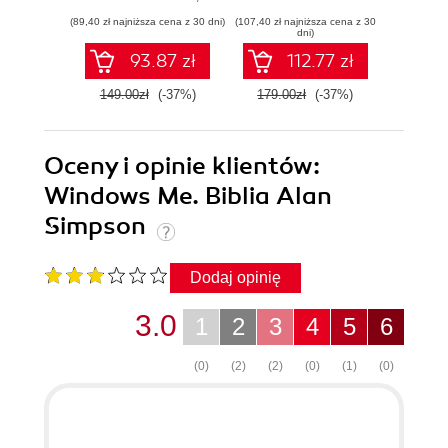
(89,40 zł najniższa cena z 30 dni)
(107,40 zł najniższa cena z 30
(59,40 zł naj
dni)
93.87 zł
112.77 zł
149.00zł
(-37%)
179.00zł
(-37%)
99.0
Oceny i opinie klientów:
Windows Me. Biblia Alan
Simpson
Dodaj opinię
3.0
1
2
3
4
5
6
(0)
(2)
(2)
(0)
(1)
(0)