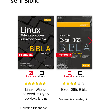
serii Biblia
Promocja
Promocja
Promocj
książka
ebook
książka
ebook
ksią
Linux. Wiersz
Excel 365. Biblia
Kali L
poleceń i skrypty
penetra
powłoki. Biblia.
Michael Alexander
,
Dick Kusleika
Wydanie IV
Gus
Christine Bresnahan
,
Richard Blum