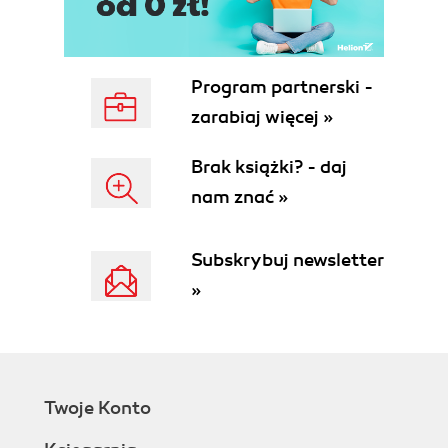
Zakładki (69)
Przyciski (69)
Nieaktywne elementy sterujące (70)
Pola wyboru i przyciski opcji (70)
Program partnerski -
Suwaki i paski przewijania (71)
zarabiaj więcej »
Listy rozwijane (72)
Listy (73)
Brak książki? - daj
Pola tekstowe (74)
nam znać »
Sposób organizacji plików (76)
Dyski (77)
Foldery (78)
Subskrybuj newsletter
Pliki (79)
»
Ścieżki dostępu (80)
Przeglądanie plików (81)
Przeglądanie w oknie Mój komputer (81)
Przeglądanie zasobów przy użyciu programu
Eksplorator Windows (91)
Twoje Konto
Szukanie zaginionych plików (93)
Podsumowanie (97)