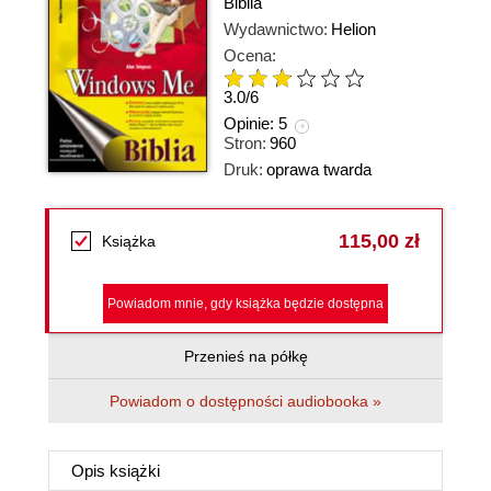
Biblia
Wydawnictwo:
Helion
Ocena:
3.0
/
6
Opinie:
5
Stron:
960
Druk:
oprawa twarda
115,00 zł
Książka
Powiadom mnie, gdy książka będzie dostępna
Przenieś na półkę
Powiadom o dostępności audiobooka »
Opis
książki