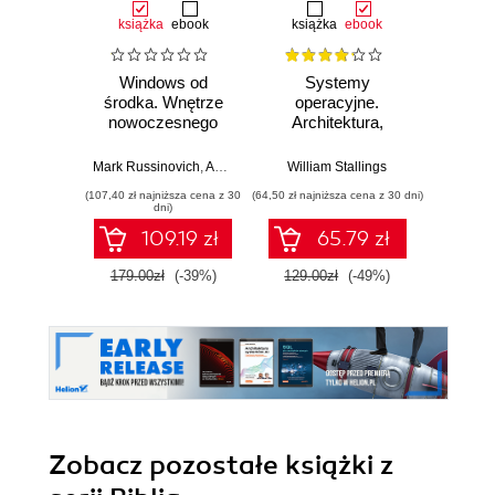
książka
ebook
książka
ebook
Windows od
Systemy
środka. Wnętrze
operacyjne.
nowoczesnego
Architektura,
systemu,
funkcjonowanie i
wirtualizacja,
projektowanie.
Mark Russinovich
,
Andrea Allievi
William Stallings
,
Alex Ionescu
,
David Solomon
systemy plików,
Wydanie IX
(107,40 zł najniższa cena z 30
(64,50 zł najniższa cena z 30 dni)
rozruch,
dni)
bezpieczeństwo i
109.19 zł
65.79 zł
dużo więcej.
Wydanie VII
179.00zł
(-39%)
129.00zł
(-49%)
Zobacz pozostałe książki z