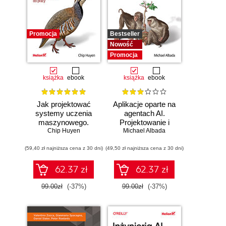
Promocja
Bestseller
Nowość
Promocja
książka
ebook
książka
ebook
Jak projektować
Aplikacje oparte na
systemy uczenia
agentach AI.
maszynowego.
Projektowanie i
Chip Huyen
Iteracyjne
Michael Albada
wdrażanie
tworzenie aplikacji
systemów
(59,40 zł najniższa cena z 30 dni)
gotowych do pracy
(49,50 zł najniższa cena z 30 dni)
wieloagentowych
62.37 zł
62.37 zł
99.00zł
(-37%)
99.00zł
(-37%)