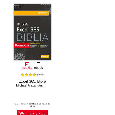
Promocja
książka
ebook
Excel 365. Biblia
Michael Alexander
,
Dick Kusleika
(107,40 zł najniższa cena z 30
dni)
112.77 zł