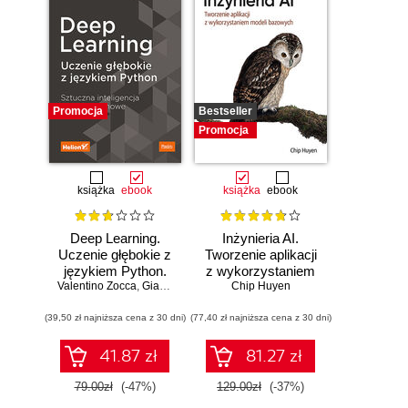
Promocja
Bestseller
Promocja
książka
ebook
książka
ebook
Deep Learning.
Inżynieria AI.
Uczenie głębokie z
Tworzenie aplikacji
językiem Python.
z wykorzystaniem
Valentino Zocca
Sztuczna
,
Gianmario Spacagna
modeli bazowych
Chip Huyen
,
Daniel Slater
,
Peter Roelants
inteligencja i sieci
(39,50 zł najniższa cena z 30 dni)
neuronowe
(77,40 zł najniższa cena z 30 dni)
41.87 zł
81.27 zł
79.00zł
(-47%)
129.00zł
(-37%)