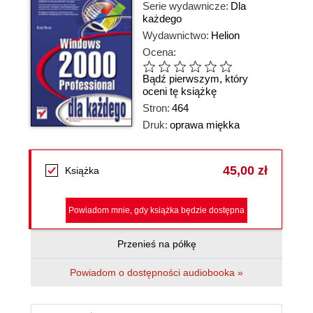
Serie wydawnicze:
Dla
każdego
Wydawnictwo:
Helion
Ocena:
Bądź pierwszym, który
oceni tę książkę
Stron:
464
Druk:
oprawa miękka
45,00 zł
Książka
Powiadom mnie, gdy książka będzie dostępna
Przenieś na półkę
Powiadom o dostępności audiobooka »