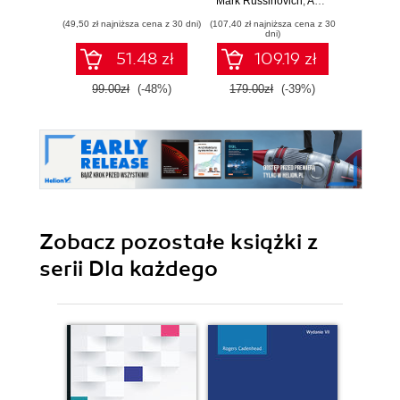
Mark Russinovich
,
Andrea Allievi
Willi
,
Alex
systemy plików,
Wyd
(49,50 zł najniższa cena z 30 dni)
(107,40 zł najniższa cena z 30
(64,50 zł naj
rozruch,
dni)
bezpieczeństwo i
51.48 zł
109.19 zł
dużo więcej.
Wydanie VII
99.00zł
(-48%)
179.00zł
(-39%)
129.0
Zobacz pozostałe książki z
serii Dla każdego