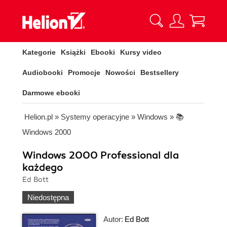
Kategorie
Książki
Ebooki
Kursy video
Audiobooki
Promocje
Nowości
Bestsellery
Darmowe ebooki
Helion.pl
»
Systemy operacyjne
»
Windows
»
📚
Windows 2000
Windows 2000 Professional dla
każdego
Ed Bott
Niedostępna
Autor:
Ed Bott