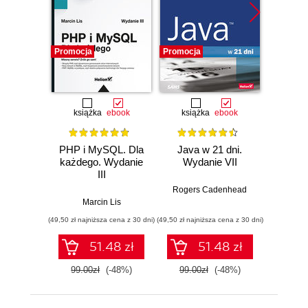
Promocja
Promocja
Promocj
książka
ebook
książka
ebook
ksią
PHP i MySQL. Dla
Java w 21 dni.
Szy
każdego. Wydanie
Wydanie VII
Jav
III
Wprow
jęz
Rogers Cadenhead
godzi
Marcin Lis
Phi
(49,50 zł najniższa cena z 30 dni)
(49,50 zł najniższa cena z 30 dni)
(34,50 zł naj
51.48 zł
51.48 zł
99.00zł
(-48%)
99.00zł
(-48%)
69.0