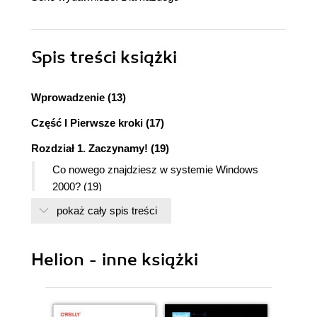
Spis treści
książki
Wprowadzenie (13)
Część I Pierwsze kroki (17)
Rozdział 1. Zaczynamy! (19)
Co nowego znajdziesz w systemie Windows
2000? (19)
Trochę po staremu, trochę po nowemu -
pokaż cały spis treści
interfejs użytkownika systemu Windows 2000
(20)
Nowy program instalacyjny (25)
Helion - inne książki
Obsługa urządzeń w systemie Windows 2000
(26)
Narzędzia do zarządzania systemem