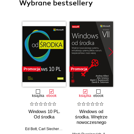
Wybrane bestsellery
Promocja
Promocja
Promocj
książka
ebook
książka
ebook
ksią
Windows 10 PL.
Windows od
S
Od środka
środka. Wnętrze
ope
nowoczesnego
Arch
systemu,
funkc
Ed Bott
,
Carl Siechert
,
Craig Stinson
wirtualizacja,
proj